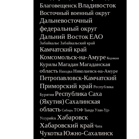
Владивосток
Благовещенск
Восточный военный округ
Дальневосточный
федеральный округ
Дальний Восток
ЕАО
Забайкалье
Забайкальский край
Камчатский край
Комсомольск-на-Амуре
Корякия
Магадан
Магаданская
Курилы
область
Николаевск-на-Амуре
Находка
Петропавловск-Камчатский
Приморский край
Республика
Республика Саха
Бурятия
(Якутия)
Сахалинская
область
ТОФ
Тында
Улан-Удэ
Сибирь
Хабаровск
Уссурийск
Хабаровский край
Чита
Чукотка
Южно-Сахалинск