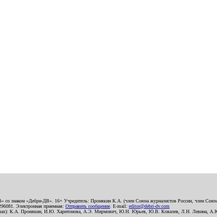
В» со знаком «Дебри-ДВ». 16+ Учредитель: Пронякин К.А. (член Союза журналистов России, член Союза
2296081. Электронная приемная:
Отправить сообщение
. E-mail:
editor@debri-dv.com
алах): К.А. Пронякин, И.Ю. Харитонова, А.Э. Мирмович, Ю.Н. Юрьев, Ю.В. Ковалев, Л.Н. Левина, А.