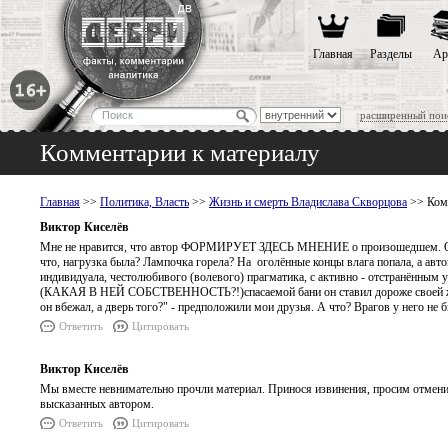
Главная
Разделы
Ар
расширенный пои
Комментарии к материалу
Главная
>>
Политика, Власть
>>
Жизнь и смерть Владислава Скворцова
>> Комм
Виктор Киселёв
Мне не нравится, что автор ФОРМИРУЕТ ЗДЕСЬ МНЕНИЕ о произошедшем. От бани
что, нагрузка была? Лампочка горела? На оголённые концы влага попала, а авт
индивидуала, честолюбивого (волевого) прагматика, с активно - отстранённым у
(КАКАЯ В НЕЙ СОБСТВЕННОСТЬ?!)спасаемой бани он ставил дороже своей жи
он вбежал, а дверь того?" - предположили мои друзья. А что? Врагов у него не
Ответить
Цитировать
Виктор Киселёв
Мы вместе невнимательно прочли материал. Принося извинения, просим отмен
высказанных автором.
Ответить
Цитировать