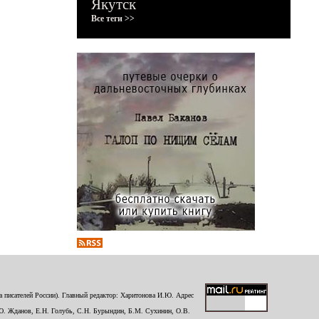
Якутск
Все теги >>
 писателей России). Главный редактор: Харитонова И.Ю. Адрес
Ю. Жданов, Е.Н. Голубь, С.Н. Бурындин, Б.М. Сухинин, О.В.