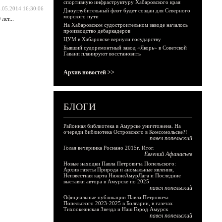
спортивную инфраструктуру Хабаровского края
.05.2014 16:30:06
Дноуглубительный флот будет создан для Северного
морского пути
лет...
На Хабаровском судостроительном заводе началось
производство дебаркадеров
ЦУМ в Хабаровске вернули государству
Бывший судоремонтный завод «Якорь» в Советской
Гавани планируют восстановить
Архив новостей >>
БЛОГИ
Районная библиотека в Амурске уничтожена. На
очереди библиотека Островского в Комсомольске?!
павел попельский
Голая вечеринка Роснано 2015г. Итог.
Евгений Афанасьев
Новые находки Павла Петровича Попельского:
Архив газеты Природа и аномальные явления,
Неизвестная карта НижнеАмурЛага и Последние
выставки автора в Амурске по 2025
павел попельский
Официальные публикации Павла Петровича
Попельского 2023-2025 в Болгарии, в газетах
Тихоокеанская Звезда и Наш Город Амурск
павел попельский