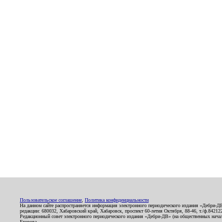
Пользовательское соглашение
,
Политика конфиденциальности
На данном сайте распространяется информация электронного периодического издания «Дебри-Д
редакции: 680032, Хабаровский край, Хабаровск, проспект 60-летия Октября, 88-46, т./ф.8421
Редакционный совет электронного периодического издания «Дебри-ДВ» (на общественных нач
Егорова