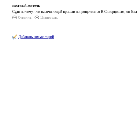
местный житель
Судя по тому, что тысячи людей пришли попрощаться со В.Скворцовым, он был х
Ответить
Цитировать
Добавить комментарий