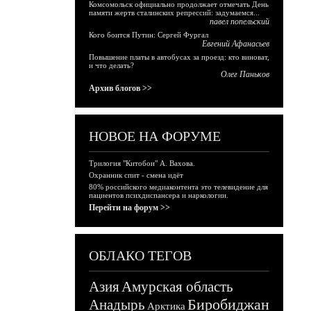
Комсомольск официально продолжает отмечать День
памяти жертв сталинских репрессий: задумаемся...
павел попельский
Кого боится Путин: Сергей Фургал
Евгений Афанасьев
Повышение платы в автобусах за проезд: кто виноват,
и что делать?
Олег Паньков
Архив блогов >>
НОВОЕ НА ФОРУМЕ
Трилогия "Китобои" А. Вахова.
Охранник спит - смена идёт
80% российского медиаконтента это телевидение для
пациентов психдиспансера и наркологии.
Перейти на форум >>
ОБЛАКО ТЕГОВ
Азия
Амурская область
Биробиджан
Анадырь
Арктика