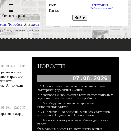
Имя:
Регистрация
Забыли пароль?
Пароль:
обильная версия
огия "Китобои" А. Вахова.
руйтесь, или авторизуйтесь.
НОВОСТИ
.05.2014 11:51:09
спрашиваю: там
бивого трезвого
07.08.2026
венность
. "А что, если
ЕАО станет пилотным регионом нового проекта
Мастерской управления «Сенеж»
В Хабаровском крае быстрее всего растут зарплаты у
административного персонала и рабочих
В ЕАО обсудили стратегию сохранения
исторической памяти
.05.2014 12:00:57
ЕАО - в числе 40 российских регионов-участников
 причин пожара,
кампании «Продвижение безопасности»
В ЕАО значительно увеличены объемы дорожных
работ
Федеральный эксперт по достоинству оценил