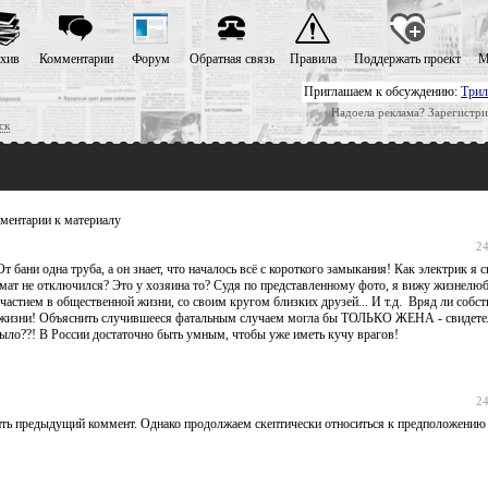
хив
Комментарии
Форум
Обратная связь
Правила
Поддержать проект
М
Приглашаем к обсуждению:
Трил
Надоела реклама? Зарегистри
ск
ентарии к материалу
24
 одна труба, а он знает, что началось всё с короткого замыкания! Как электрик я 
омат не отключился? Это у хозяина то? Судя по представленному фото, я вижу жизнелю
частием в общественной жизни, со своим кругом близких друзей... И т.д. Вряд ли собст
зни! Объяснить случившееся фатальным случаем могла бы ТОЛЬКО ЖЕНА - свидетель
 было??! В России достаточно быть умным, чтобы уже иметь кучу врагов!
24
ить предыдущий коммент. Однако продолжаем скептически относиться к предположению