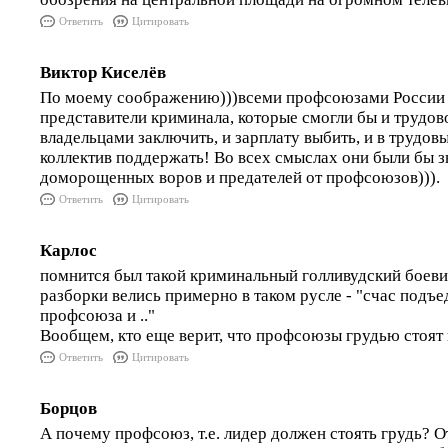
Ответить
Цитировать
Виктор Киселёв
По моему соображению)))всеми профсоюзами России
представители криминала, которые смогли бы и трудов
владельцами заключить, и зарплату выбить, и в трудов
коллектив поддержать! Во всех смыслах они были бы з
доморощенных воров и предателей от профсоюзов))).
Ответить
Цитировать
Карлос
помнится был такой криминальный голливудский боевич
разборки велись примерно в таком русле - "счас подъе
профсоюза и .."
Вообщем, кто еще верит, что профсоюзы грудью стоят
Ответить
Цитировать
Борцов
А почему профсоюз, т.е. лидер должен стоять грудь? О