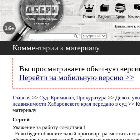
Главная
Разделы
Архив
Коммен
Приглашаем к о
Надоела рек
расширенный пои
Комментарии к материалу
Вы просматриваете обычную версию
Перейти на мобильную версию >>
Главная
>>
Суд, Криминал, Прокуратура
>>
Дело с ув
недвижимости Хабаровского края передано в суд
>> К
материалу
Сергей
Уважение за работу следствия !
Если будет обвинительный приговор- разместить его 
обозрения на центральной площади на огромном телев