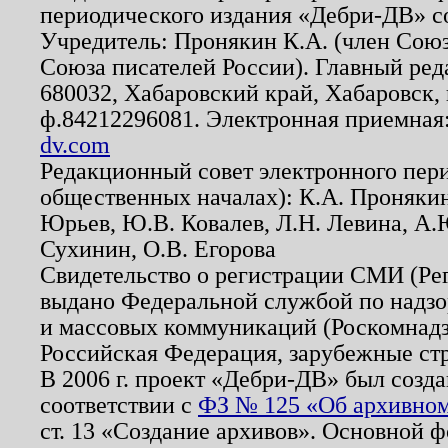
периодического издания «Дебри-ДВ» с
Учредитель: Пронякин К.А. (член Союз
Союза писателей России). Главный ред
680032, Хабаровский край, Хабаровск, п
ф.84212296081. Электронная приемная
dv.com
Редакционный совет электронного пер
общественных началах): К.А. Проняки
Юрьев, Ю.В. Ковалев, Л.Н. Левина, А.
Сухинин, О.В. Егорова
Свидетельство о регистрации СМИ (Р
выдано Федеральной службой по надзо
и массовых коммуникаций (Роскомнадзо
Российская Федерация, зарубежные ст
В 2006 г. проект «Дебри-ДВ» был созда
соответствии с
ФЗ № 125 «Об архивном
ст. 13 «Создание архивов». Основной ф