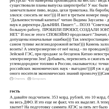
ресурсы? Что намерены производить на местах? Ведь к
существовали планы выпуска ширпотреба! У нас были
замечательное пиво, водка, цехи трикотажа. На бироб
злился: сносить не мог!))) И вот в третьем номере пиар
"Дальневосточный капитал" читаю Вадима Заусаева - 
наук и директора ДальНИИ. Пишет:"... ПОЭЗ "Советска
большую работу, ПРОБИЛИ ПРОЕКТ, СОЗДАЛИ ЗОНУ, 
НЕТ." И после этого СПОКОЙНО продолжает:"Значит, 
допущены изначальные ошибки))) Так электростанцию 
самом тупике железнодорожной ветки!))) Камень залож
возить! А электроэнергию от неё назад - по проводам))
Зейской ГЭС, при продаже за бесценок Китаю невостр
электроэнергии Зеи! Добывать, перевозить и сжигать 
углеводородное топливо в России, оказывается,с точки
российских экономических наук - выгодно!)))Я уж о 
оного носителя экономических знаний промолчу)))Сам
Ответить
Цитировать
гость
А давайте подсчитаем. 353 млрд. рублей, это 10 млрд. б
на весь ДФО. И это еще не факт, что их выделят. А тепе
хватит? На подготовку саммита АТЭС за пять лет было 