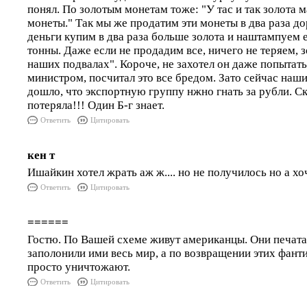
понял. По золотым монетам тоже: "У тас и так золота м
монеты." Так мы же продатим эти монеты в два раза д
деньги купим в два раза больше золота и наштампуем 
тонны. Даже если не продадим все, ничего не теряем, з
наших подвалах". Короче, не захотел он даже попытать
министром, посчитал это все бредом. Зато сейчас наш
дошло, что экспортную группу нжно гнать за рубли. Ск
потеряла!!! Один Б-г знает.
Ответить
Цитировать
кен т
Ишайкин хотел жрать аж ж.... но не получилось но а хо
Ответить
Цитировать
======
Гостю. По Вашей схеме живут американцы. Они печата
заполонили ими весь мир, а по возвращении этих фант
просто уничтожают.
Ответить
Цитировать