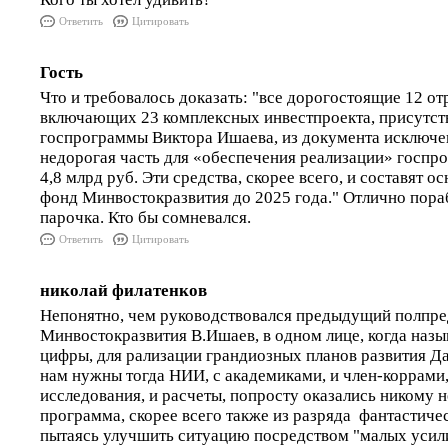
Ответить
Цитировать
Гость
Что и требовалось доказать: "все дорогостоящие 12 о
включающих 23 комплексных инвестпроекта, присутст
госпрограммы Виктора Ишаева, из документа исключе
недорогая часть для «обеспечения реализации» госп
4,8 млрд руб. Эти средства, скорее всего, и составят 
фонд Минвостокразвития до 2025 года." Отлично пора
парочка. Кто бы сомневался.
Ответить
Цитировать
николай филатенков
Непонятно, чем руководствовался предыдущий полпре
Минвостокразвития В.Ишаев, в одном лице, когда наз
цифры, для рализации грандиозных планов развития Д
нам нужны тогда НИИ, с академиками, и член-коррами,
исследования, и расчеты, попросту оказались никому
программа, скорее всего также из разряда фантастиче
пытаясь улучшить ситуацию посредством "малых усил