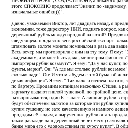
ПРОБИЛИ ПРОЕКТ, СОЗДАЛИ ЗОНУ, а никакого развит
этого СПОКОЙНО продолжает:"Значит, по -видимому,
изначальные ошибки)))".
Давно, уважаемый Виктор, лет двадцать назад, я пред
экономики, тоже директору НИИ, поднять вопрос, как 
деревянный рубль международной валютой? Предложе
следующем: продавать весь российский экспорт только
штамповать золоте монеты номиналом в раза два выше
Весь вечер мы проговорили с ним на эту тему. Я ему: 
академиком, а может быть даже, министром финансов".
импортеры рубли возьмут?". Я ему: "Да у нас купят, по
фунты, марки". Он: "А где мы столько рублей возьмем"
сколько надо". Он: И что мы будем с этой бумагой делат
дикая инфляция". Я ему: " Так налоги начнем платить, з
по бартеру. Продадим китайцам несколько СУшек, а раб
зарплату выдают гнилой тушенкой, по тройной цене, ск
разворовывается, один Б-г знает. А лишнии рубли в стр
будут обеспечены валютой за которые эти рубли купили
купим тушенку, но зато качественную и намного дешев
продадим её людям, а вырученные рубли опять продад
таком раскладе наш деревянный через месяц сам валют
банке мира его с удовольствием по курсу купят". В об