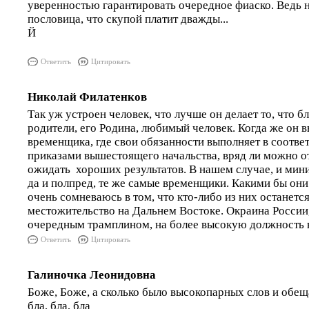
уверенностью гарантировать очередное фиаско. Ведь н
пословица, что скупой платит дважды...
Й
Ответить
Цитировать
Николай Филатенков
Так уж устроен человек, что лучше он делает то, что бл
родители, его Родина, любимый человек. Когда же он в
временщика, где свои обязанности выполняет в соотве
приказами вышестоящего начальства, вряд ли можно о
ожидать хороших результатов. В нашем случае, и минис
да и полпред, те же самые временщики. Какими бы он
очень сомневаюсь в том, что кто-либо из них останетс
местожительство на Дальнем Востоке. Окраина России,
очередным трамплином, на более высокую должность в 
Ответить
Цитировать
Галиночка Леонидовна
Боже, Боже, а сколько было высокопарных слов и обеща
бла, бла, бла