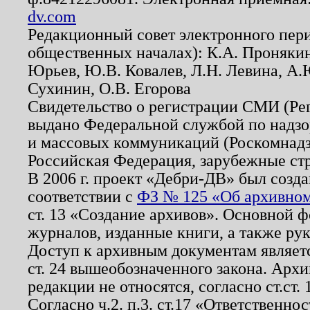
dv.com
Редакционный совет электронного пер
общественных началах): К.А. Проняки
Юрьев, Ю.В. Ковалев, Л.Н. Левина, А.
Сухинин, О.В. Егорова
Свидетельство о регистрации СМИ (Р
выдано Федеральной службой по надзо
и массовых коммуникаций (Роскомнадзо
Российская Федерация, зарубежные ст
В 2006 г. проект «Дебри-ДВ» был созда
соответствии с
ФЗ № 125 «Об архивном
ст. 13 «Создание архивов». Основной ф
журналов, изданные книги, а также ру
Доступ к архивным документам являетс
ст. 24 вышеобозначенного закона. Арх
редакции не относятся, согласно ст.ст. 
Согласно ч.2. п.3. ст.17 «Ответственн