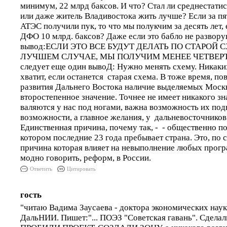
минимум, 22 млрд баксов. И что? Стал ли среднестати
или даже житель Владивостока жить лучше? Если за пят
АТЭС получили пук, то что мы полукчим за десять лет,
ДФО 10 млрд. баксов? Даже если это бабло не разворую
вывод:ЕСЛИ ЭТО ВСЕ БУДУТ ДЕЛАТЬ ПО СТАРОЙ С
ЛУЧШЕМ СЛУЧАЕ, МЫ ПОЛУЧИМ МЕНЕЕ ЧЕТВЕРТИ 
следует еще один вывоД: Нужно менять схему. Никаки
хватит, если останется старая схема. В тоже время, по
развития Дальнего Востока наличие выделяемых Моск
второстепенное значение. Точнее не имеет никакого зн
валяются у нас под ногами, важна возможность их подн
возможности, а главное желания, у дальневосточников 
Единственная причина, почему так, - - общественно п
котором последние 23 года пребывает страна. Это, по 
причина которая влияет на невыполнение любых програ
модно говорить, реформ, в России.
Ответить
Цитировать
гость
"читаю Вадима Заусаева - доктора экономических наук
ДальНИИ. Пишет:"... ПОЭЗ "Советская гавань". Сдела