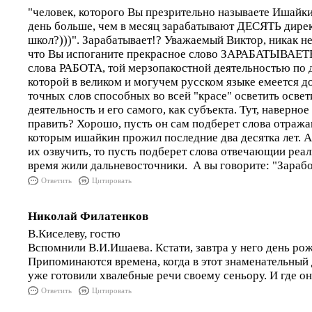
"человек, которого Вы презрительно называете Ишайк
день больше, чем в месяц зарабатывают ДЕСЯТЬ дире
школ?)))". Зарабатывает!? Уважаемый Виктор, никак не
что Вы испоганите прекрасное слово ЗАРАБАТЫВАЕТЕ
слова РАБОТА, той мерзопакостной деятельностью по 
которой в великом и могучем русском языке емеется д
точных слов способных во всей "красе" осветить осве
деятельность и его самого, как субъекта. Тут, наверно
править? Хорошо, пусть он сам подберет слова отраж
которым ишайкин прожил последние два десятка лет. А
их озвучить, то пусть подберет слова отвечающии реа
время жили дальневосточники. А вы говорите: "Заработ
Ответить
Цитировать
Николай Филатенков
В.Киселеву, гостю
Вспомнили В.И.Ишаева. Кстати, завтра у него день ро
Припоминаются времена, когда в этот знаменательный 
уже готовили хвалебные речи своему сеньору. И где они
Ответить
Цитировать