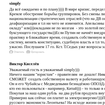
simply
Да всё ожидаемо и по плану)))) В мире кризис, передел
Кремле обострение борьбы группировок. Без смены ли
национализации стратегических отраслей (что на ДВ о
деафшоризации и т.п ни чего не изменится. Апельсины 
окладу" или)))окладами не по мозгам - это золотой п
буксующего государства))Если Путин не начнёт внедр
практику в ближайшее время, создавать собственную 
систему, менять конституцию, судебную власть и т.п т
ужасно. Послушаем 17 го. Кст. Т.Седых уже вопросы з
Ответить
Цитировать
Виктор Киселёв
Уважаемый гость и уважаемый simply)))
Ничего нашим "юристам" - правителям не дошло! Ни
СМОЖЕТ создать собственную валюту и работающую 
Он и его Чубайсы с Медведевыми безнадёжно ОПОЗДА
кто ею пользоваться - например, Китай))) - то только в
Покупая за наш один рубль на два рубля продукта вну
Примерно как сейчас он платит за электроэнергию!)))
русского экономиста Леонтьева? На исходе жизни он 