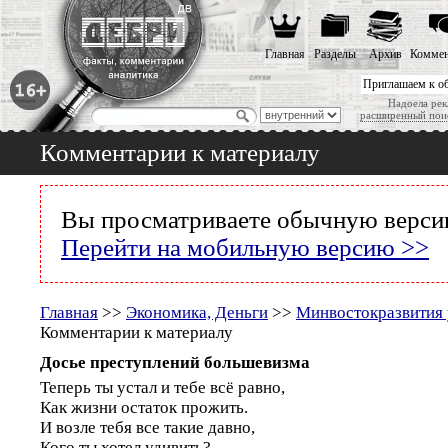
Главная
Разделы
Архив
Коммен
Приглашаем к о
Надоела рек
расширенный пои
Комментарии к материалу
Вы просматриваете обычную версию
Перейти на мобильную версию >>
Главная
>>
Экономика, Деньги
>>
Минвостокразвития 
Комментарии к материалу
Досье преступлений большевизма
Теперь ты устал и тебе всё равно,
Как жизни остаток прожить.
И возле тебя все такие давно,
Кого ты хотел удивить?