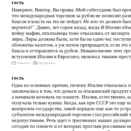
гость
Наверное, Виктор, Вы правы. Мой собеседник был про
что международная торговля за рубли не позволит ра
баксов и власть на это не пойдет. Но кто-то должен бы
вертится!". Давно, лет сорок назад, когда В Италии о
войну мафии, италоьянцы тоже отказались от экспорта 
лиры. Лиры должны были, хотя бы на один час поступит
обложены налогом, а уж потом превращатся, если это 
баксы и огтправлятся за рубеж. Невыполнение этих тре
вступлении Италии в Евросоюз, являлось тяжким пре
Ответить
Цитировать
гость
Одна из основных причин, почему Италия отказалась 
заключалась в том, что деньги за итальянский продукт
а начинали кочевать по планете. Италия, естественно, к
получала только кукиш. Когда, как при СССР это еще н
контролем государства, такой порядок еще как-то устр
субъектом международной торговли стал российский ча
недопустимым. Речь идет о триллионах наших долларо
сегодня по планете и от которых простым россиянам н