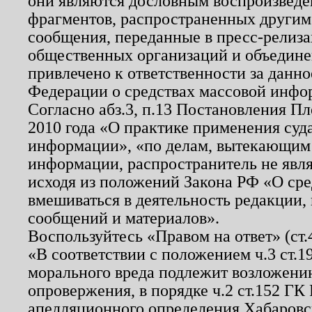
они являются дословным воспроизведе
фрагментов, распространенных другим
сообщения, переданные в пресс-релиза
общественных организаций и объединен
привлечено к ответственности за данн
Федерации о средствах массовой инфо
Согласно абз.3, п.13 Постановления П
2010 года «О практике применения суд
информации», «по делам, вытекающим
информации, распространитель не явл
исходя из положений Закона РФ «О ср
вмешиваться в деятельность редакции, 
сообщений и материалов».
Воспользуйтесь «Правом на ответ» (ст
«В соответствии с положением ч.3 ст.
морального вреда подлежит возложению
опровержения, в порядке ч.2 ст.152 ГК 
апелляционного определения Хабаровско