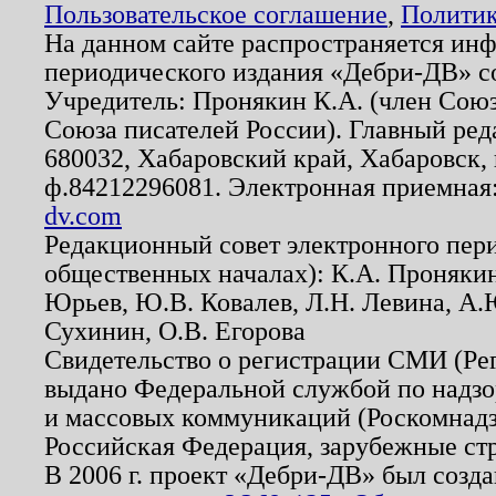
Пользовательское соглашение
,
Политик
На данном сайте распространяется ин
периодического издания «Дебри-ДВ» с
Учредитель: Пронякин К.А. (член Союз
Союза писателей России). Главный ред
680032, Хабаровский край, Хабаровск, п
ф.84212296081. Электронная приемная
dv.com
Редакционный совет электронного пер
общественных началах): К.А. Проняки
Юрьев, Ю.В. Ковалев, Л.Н. Левина, А.
Сухинин, О.В. Егорова
Свидетельство о регистрации СМИ (Р
выдано Федеральной службой по надзо
и массовых коммуникаций (Роскомнадзо
Российская Федерация, зарубежные ст
В 2006 г. проект «Дебри-ДВ» был созда