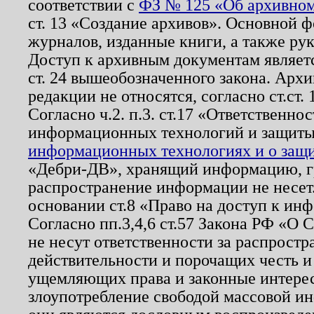
соответствии с
ФЗ № 125 «Об архивном
ст. 13 «Создание архивов». Основной ф
журналов, изданные книги, а также ру
Доступ к архивным документам являетс
ст. 24 вышеобозначенного закона. Арх
редакции не относятся, согласно ст.ст. 
Согласно ч.2. п.3. ст.17 «Ответственн
информационных технологий и защит
информационных технологиях и о защит
«Дебри-ДВ», хранящий информацию, гр
распространение информации не несет.
основании ст.8 «Право на доступ к ин
Согласно пп.3,4,6 ст.57 Закона РФ «О
не несут ответственности за распрост
действительности и порочащих честь и
ущемляющих права и законные интере
злоупотребление свободой массовой ин