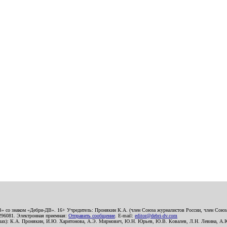
В» со знаком «Дебри-ДВ». 16+ Учредитель: Пронякин К.А. (член Союза журналистов России, член Союза
2296081. Электронная приемная:
Отправить сообщение
. E-mail:
editor@debri-dv.com
алах): К.А. Пронякин, И.Ю. Харитонова, А.Э. Мирмович, Ю.Н. Юрьев, Ю.В. Ковалев, Л.Н. Левина, А.