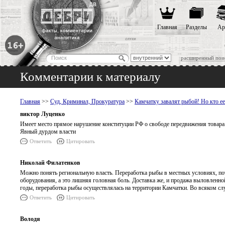
Главная
Разделы
Ар
расширенный пои
Комментарии к материалу
Главная
>>
Суд, Криминал, Прокуратура
>>
Камчатку завалят рыбой! Но кто ее 
виктор Луценко
Имеет место прямое нарушение конституции РФ о свободе передвижения товара
Явный дурдом власти
Ответить
Цитировать
Николай Филатенков
Можно понять региональную власть. Переработка рыбы в местных условиях, по
оборудования, а это лишняя головная боль. Доставка же, и продажа выловленно
годы, переработка рыбы осуществлялась на территории Камчатки. Во всяком слу
Ответить
Цитировать
Володя