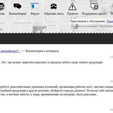
хив
Комментарии
Форум
Обратная связь
Правила
Поддержать проект
М
Приглашаем к обсуждению:
Трил
Надоела реклама? Зарегистри
ск
переработает?...
>> Комментарии к материалу
09
. Это так можно запретить вывозить за пределы любого края любую продукцию
09
требует дополнительных денежных вложений, организации рабочих мест, закупки специа
й рыбной продукции в другие регионы, обойдется гораздо дешевле. Позволю себе напом
чае, и местные жители, и люди, проживающие на материке, были довольны...
09