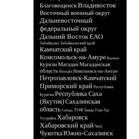
Владивосток
Благовещенск
Восточный военный округ
Дальневосточный
федеральный округ
Дальний Восток
ЕАО
Забайкалье
Забайкальский край
Камчатский край
Комсомольск-на-Амуре
Корякия
Магадан
Магаданская
Курилы
область
Николаевск-на-Амуре
Находка
Петропавловск-Камчатский
Приморский край
Республика
Республика Саха
Бурятия
(Якутия)
Сахалинская
область
ТОФ
Тында
Улан-Удэ
Сибирь
Хабаровск
Уссурийск
Хабаровский край
Чита
Чукотка
Южно-Сахалинск