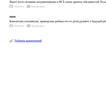
Имеет место незнание пограничниками и ФСБ своих прямых обязанностей. На ме
Ответить
Цитировать
иван
Камчатские,сахалинские, приморские рыбаки,что-то делят,думают о будущей раб
Ответить
Цитировать
Добавить комментарий