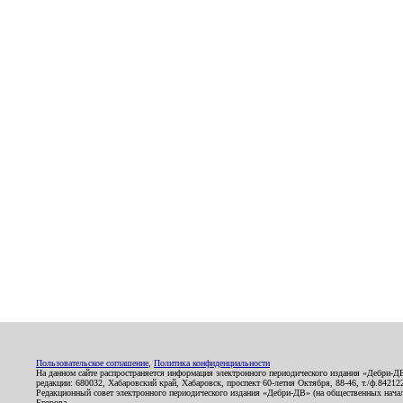
Пользовательское соглашение
,
Политика конфиденциальности
На данном сайте распространяется информация электронного периодического издания «Дебри-Д
редакции: 680032, Хабаровский край, Хабаровск, проспект 60-летия Октября, 88-46, т./ф.8421
Редакционный совет электронного периодического издания «Дебри-ДВ» (на общественных нач
Егорова