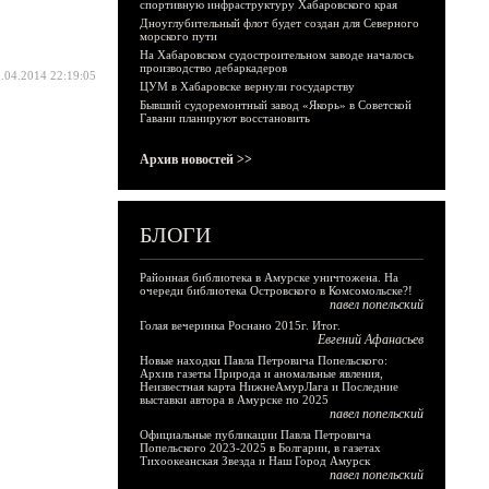
спортивную инфраструктуру Хабаровского края
Дноуглубительный флот будет создан для Северного
морского пути
На Хабаровском судостроительном заводе началось
производство дебаркадеров
.04.2014 22:19:05
ЦУМ в Хабаровске вернули государству
Бывший судоремонтный завод «Якорь» в Советской
Гавани планируют восстановить
Архив новостей >>
БЛОГИ
Районная библиотека в Амурске уничтожена. На
очереди библиотека Островского в Комсомольске?!
павел попельский
Голая вечеринка Роснано 2015г. Итог.
Евгений Афанасьев
Новые находки Павла Петровича Попельского:
Архив газеты Природа и аномальные явления,
Неизвестная карта НижнеАмурЛага и Последние
выставки автора в Амурске по 2025
павел попельский
Официальные публикации Павла Петровича
Попельского 2023-2025 в Болгарии, в газетах
Тихоокеанская Звезда и Наш Город Амурск
павел попельский