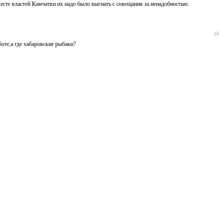
сте властей Камчатки их надо было выгнать с совещания за ненадобностью.
10
оте,а где хабаровские рыбаки?