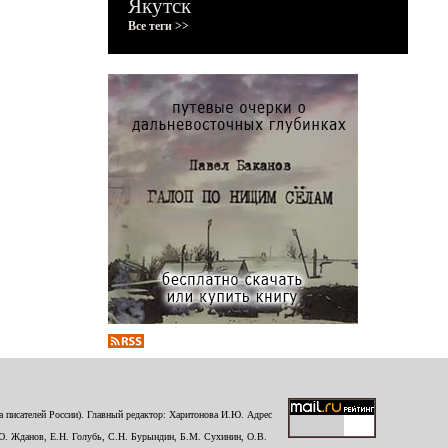
Якутск
Все теги >>
 писателей России). Главный редактор: Харитонова И.Ю. Адрес
Ю. Жданов, Е.Н. Голубь, С.Н. Бурындин, Б.М. Сухинин, О.В.