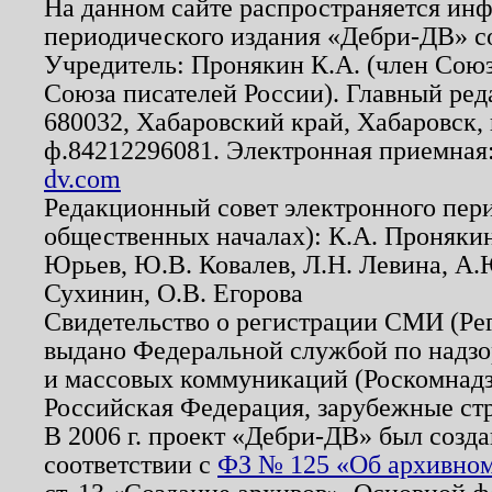
На данном сайте распространяется ин
периодического издания «Дебри-ДВ» с
Учредитель: Пронякин К.А. (член Союз
Союза писателей России). Главный ред
680032, Хабаровский край, Хабаровск, п
ф.84212296081. Электронная приемная
dv.com
Редакционный совет электронного пер
общественных началах): К.А. Проняки
Юрьев, Ю.В. Ковалев, Л.Н. Левина, А.
Сухинин, О.В. Егорова
Свидетельство о регистрации СМИ (Р
выдано Федеральной службой по надзо
и массовых коммуникаций (Роскомнадзо
Российская Федерация, зарубежные ст
В 2006 г. проект «Дебри-ДВ» был созда
соответствии с
ФЗ № 125 «Об архивном