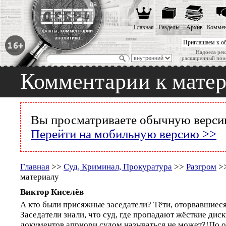
Главная
Разделы
Архив
Коммен
Приглашаем к о
Надоела рек
расширенный пои
Комментарии к мате
Вы просматриваете обычную версию
Перейти на мобильную версию >>
Главная
>>
Суд, Криминал, Прокуратура
>>
Разгром
>>
материалу
Виктор Киселёв
А кто были присяжные заседатели? Тёти, оторвавшиеся
Заседатели знали, что суд, где пропадают жёсткие дис
документов априори судом называться не может?!По 