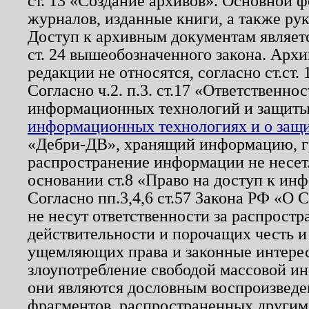
ст. 13 «Создание архивов». Основной ф
журналов, изданные книги, а также ру
Доступ к архивным документам являетс
ст. 24 вышеобозначенного закона. Арх
редакции не относятся, согласно ст.ст. 
Согласно ч.2. п.3. ст.17 «Ответственн
информационных технологий и защит
информационных технологиях и о защит
«Дебри-ДВ», хранящий информацию, гр
распространение информации не несет.
основании ст.8 «Право на доступ к ин
Согласно пп.3,4,6 ст.57 Закона РФ «О
не несут ответственности за распрост
действительности и порочащих честь и
ущемляющих права и законные интере
злоупотребление свободой массовой ин
они являются дословным воспроизведе
фрагментов, распространенных другим