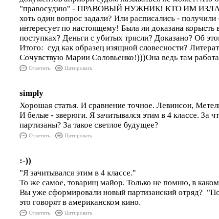
"правосудию" - ПРАВОВЫЙ НУЖНИК! КТО ИМ ИЗЛ
хоть один вопрос задали? Или расписались - получили 
интересует по настоящему! Была ли доказана корысть 
поступках? Деньги с убитых трясли? Доказано? Об э
Итого: суд как образец изящной словесности? Литерат
Сочувствую Марии Соловьенко!)))Она ведь там работа
Ответить
Цитировать
simply
Хорошая статья. И сравнение точное. Левинсон, Метели
И белые - зверюги. Я зачитывался этим в 4 классе. За ч
партизаны? За такое светлое будущее?
Ответить
Цитировать
:-))
"Я зачитывался этим в 4 классе."
То же самое, товарищ майор. Только не помню, в каком
Вы уже сформировали новый партизанский отряд? "По
это говорят в американском кино.
Ответить
Цитировать