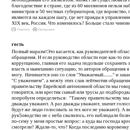
благоденствие в стране, где из 60 миллионов нельзя н
министров и 50 честных губернаторов, где воровство, 
являются на каждом шагу, где нет правды в управлении
ХIХ век, Россия. Что изменилось? Больше стало чинов
Ответить
Цитировать
гость
Полный маразм!Это касается, как руководителей облас
обращения. И если руководство области еше как-то пон
коррупционо, главная его задача подольше сохранить
власть и нынешнию ситуацию, то авторов обращения я 
могу. Начинается оно со слов "Уважаемый........" и зак
"С уважением". а межту этих слав лейтмотив обращени
правительству Еврейской автономной области мы говор
говорится, или крестик сымай или трусы до подбородк
попробуем определиться: "Такому правительсмтву мы г
дважды уважают. А раз дважды уважают, значит голосов
будут же люди голосовать за тех кого не уважают). А 
рук5оводство не с неба свалилось, его наблюдали более
по-сему у меня простые вопрос: а куда вы господа крес
смотрели? Ждали-то, что? Когда последнию коровенку 