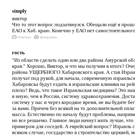
simply
виктор
Что то этот вопрос подзатянулся. Обещали ещё в про
ЕАО к Хаб. краю. Конечно у ЕАО нет самостоятельног
Ответить
Цитировать
гость
"Из области сделать один или два района Амурской об
края." Хорошо, Виктор, и что мы получим в итоге? Оч
района УЩЕРБНОГО Хабаровского края. А став Израи
получат под рукой, для начала, современную израильс
Хабаровска будут ездить в израильские клиники на ре
плохо? Ведь, что такое Израильская медицина? Это на
в иную, чем в России, систему здравоохранения. Доста
систему у нас и через кородкое время, не вы будите бег
за вами. Причем без всякой на то дополнительной опла
масса. Естественно по началу будут проблемы, наприме
но все решаемо. Главное люди начнут жить лучше, чт
примером для соседей. А еврейский вопрос? Израиль св
всяком случае, государство в строительство церквей, м