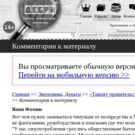
Главная
Разделы
Архив
Коммен
Приглашаем к о
Надоела рек
расширенный пои
Комментарии к материалу
Вы просматриваете обычную версию
Перейти на мобильную версию >>
Главная
>>
Экономика, Деньги
>>
«Такому правительст
>> Комментарии к материалу
Ваня Фомин
Вот чем нужно заниматься чинушам от полпредства и 
не фантазиями, рукоблудством и поисками где что мож
"У нас злоупотребления срослись общественным бытом
необходимым его элементом. Может ли существовать 