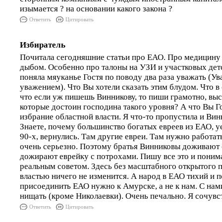
изымается ? на основании какого закона ?
Ответить
Цитировать
Избиратель
Почитала сегодняшние статьи про ЕАО. Про медицину и
дыбом. Особенно про талоны на УЗИ и участковых детс
поняла мяуканье Гостя по поводу два раза уважать (У
уважением). Что Вы хотели сказать этим блудом. Что в 
что если уж пишешь Винникову, то пиши грамотно, выс
которые достоин господина такого уровня? А что Вы Г
избрание областной власти. Я что-то пропустила и В
Знаете, почему большинство богатых евреев из ЕАО, уе
90-х, вернулись. Там другие евреи. Там нужно работат
очень серьезно. Поэтому братья Винниковы доживают с
дожирают еврейку с потрохами. Пишу все это и поним
реальным советом. Здесь без масштабного открытого 
властью ничего не изменится. А народ в ЕАО тихий и 
присоединить ЕАО нужно к Амурске, а не к нам. С на
нищать (кроме Николаевки). Очень печально. Я сочув
Ответить
Цитировать