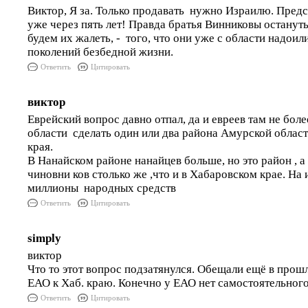
Виктор, Я за. Только продавать нужно Израилю. Предст
уже через пять лет! Правда братья Винниковы остануть
будем их жалеть, - того, что они уже с области надоили
поколений безбедной жизни.
Ответить
Цитировать
виктор
Еврейский вопрос давно отпал, да и евреев там не бол
области сделать один или два района Амурской облас
края.
В Нанайском районе нанайцев больше, но это район , а
чиновни ков столько же ,что и в Хабаровском крае. На
миллионы народных средств
Ответить
Цитировать
simply
виктор
Что то этот вопрос подзатянулся. Обещали ещё в про
ЕАО к Хаб. краю. Конечно у ЕАО нет самостоятельног
Ответить
Цитировать