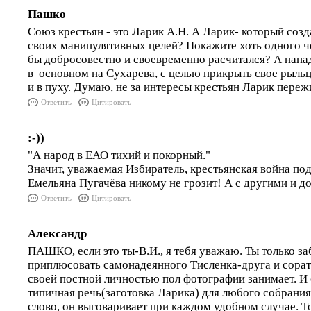
Пашко
Союз крестьян - это Ларик А.Н. А Ларик- который соз
своих манипулятивных целей? Покажите хоть одного че
бы добросовестно и своевременно расчитался? А напад
в основном на Сухарева, с целью прикрыть свое рыльц
и в пуху. Думаю, не за интересы крестьян Ларик пережи
Ответить
Цитировать
:-))
"А народ в ЕАО тихий и покорный."
Значит, уважаемая Избиратель, крестьянская война п
Емельяна Пугачёва никому не грозит! А с другими и 
Ответить
Цитировать
Александр
ПАШКО, если это ты-В.И., я тебя уважаю. Ты только з
приплюсовать самонадеянного Тисленка-друга и сорат
своей постной личностью пол фотографии занимает. И
типичная речь(заготовка Ларика) для любого собрания,
слово, он выговаривает при каждом удобном случае. Т