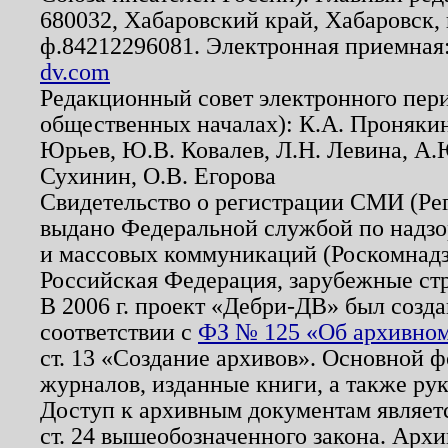
680032, Хабаровский край, Хабаровск, п
ф.84212296081. Электронная приемная
dv.com
Редакционный совет электронного пер
общественных началах): К.А. Проняки
Юрьев, Ю.В. Ковалев, Л.Н. Левина, А.
Сухинин, О.В. Егорова
Свидетельство о регистрации СМИ (Р
выдано Федеральной службой по надзо
и массовых коммуникаций (Роскомнадзо
Российская Федерация, зарубежные ст
В 2006 г. проект «Дебри-ДВ» был созда
соответствии с
ФЗ № 125 «Об архивном
ст. 13 «Создание архивов». Основной ф
журналов, изданные книги, а также ру
Доступ к архивным документам являетс
ст. 24 вышеобозначенного закона. Арх