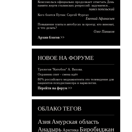
Комсомольск официально продолжает отмечать День
памяти жертв сталинских репрессий: задумаемся...
павел попельский
Кого боится Путин: Сергей Фургал
Евгений Афанасьев
Повышение платы в автобусах за проезд: кто виноват,
и что делать?
Олег Паньков
Архив блогов >>
НОВОЕ НА ФОРУМЕ
Трилогия "Китобои" А. Вахова.
Охранник спит - смена идёт
80% российского медиаконтента это телевидение для
пациентов психдиспансера и наркологии.
Перейти на форум >>
ОБЛАКО ТЕГОВ
Азия
Амурская область
Биробиджан
Анадырь
Арктика