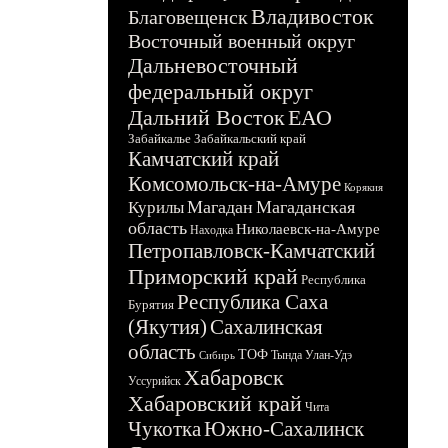
Владивосток
Благовещенск
Восточный военный округ
Дальневосточный
федеральный округ
Дальний Восток
ЕАО
Забайкалье
Забайкальский край
Камчатский край
Комсомольск-на-Амуре
Корякия
Магадан
Магаданская
Курилы
область
Николаевск-на-Амуре
Находка
Петропавловск-Камчатский
Приморский край
Республика
Республика Саха
Бурятия
(Якутия)
Сахалинская
область
ТОФ
Тында
Улан-Удэ
Сибирь
Хабаровск
Уссурийск
Хабаровский край
Чита
Чукотка
Южно-Сахалинск