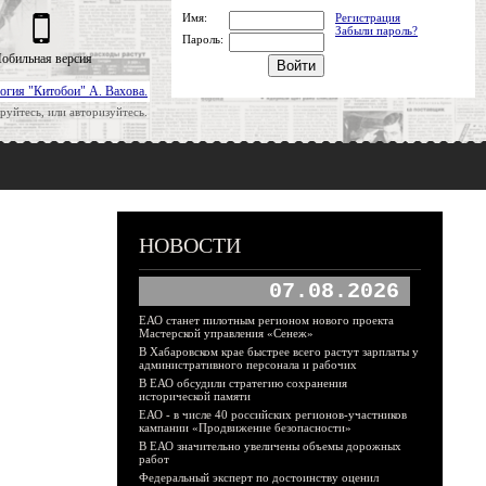
Имя:
Регистрация
Забыли пароль?
Пароль:
обильная версия
огия "Китобои" А. Вахова.
руйтесь, или авторизуйтесь.
НОВОСТИ
07.08.2026
ЕАО станет пилотным регионом нового проекта
Мастерской управления «Сенеж»
В Хабаровском крае быстрее всего растут зарплаты у
административного персонала и рабочих
В ЕАО обсудили стратегию сохранения
исторической памяти
ЕАО - в числе 40 российских регионов-участников
кампании «Продвижение безопасности»
В ЕАО значительно увеличены объемы дорожных
работ
Федеральный эксперт по достоинству оценил