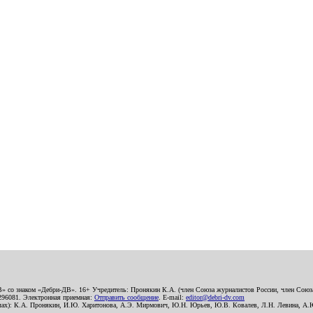
В» со знаком «Дебри-ДВ». 16+ Учредитель: Пронякин К.А. (член Союза журналистов России, член Союза
2296081. Электронная приемная:
Отправить сообщение
. E-mail:
editor@debri-dv.com
алах): К.А. Пронякин, И.Ю. Харитонова, А.Э. Мирмович, Ю.Н. Юрьев, Ю.В. Ковалев, Л.Н. Левина, А.