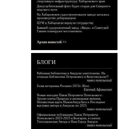
спортивную инфраструктуру Хабаровского края
Дноуглубительный флот будет создан для Северного
морского пути
На Хабаровском судостроительном заводе началось
производство дебаркадеров
ЦУМ в Хабаровске вернули государству
Бывший судоремонтный завод «Якорь» в Советской
Гавани планируют восстановить
Архив новостей >>
БЛОГИ
Районная библиотека в Амурске уничтожена. На
очереди библиотека Островского в Комсомольске?!
павел попельский
Голая вечеринка Роснано 2015г. Итог.
Евгений Афанасьев
Новые находки Павла Петровича Попельского:
Архив газеты Природа и аномальные явления,
Неизвестная карта НижнеАмурЛага и Последние
выставки автора в Амурске по 2025
павел попельский
Официальные публикации Павла Петровича
Попельского 2023-2025 в Болгарии, в газетах
Тихоокеанская Звезда и Наш Город Амурск
павел попельский