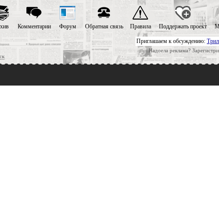
хив
Комментарии
Форум
Обратная связь
Правила
Поддержать проект
М
Приглашаем к обсуждению:
Трил
Надоела реклама? Зарегистри
ск