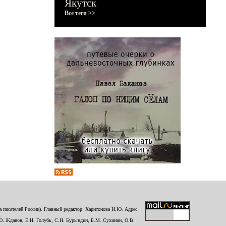
Якутск
Все теги >>
 писателей России). Главный редактор: Харитонова И.Ю. Адрес
Ю. Жданов, Е.Н. Голубь, С.Н. Бурындин, Б.М. Сухинин, О.В.