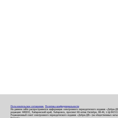
Пользовательское соглашение
,
Политика конфиденциальности
На данном сайте распространяется информация электронного периодического издания «Дебри-Д
редакции: 680032, Хабаровский край, Хабаровск, проспект 60-летия Октября, 88-46, т./ф.8421
Редакционный совет электронного периодического издания «Дебри-ДВ» (на общественных нач
Егорова