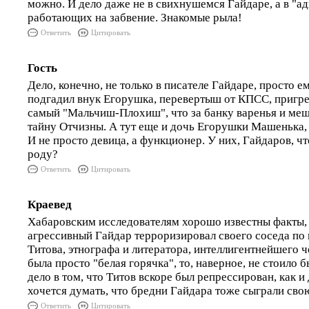
можно. И дело даже не в свихнушемся Гайдаре, а в "ад
работающих на забвение. Знакомые рыла!
Ответить
Цитировать
Гость
Дело, конечно, не только в писателе Гайдаре, просто е
подгадил внук Егорушка, перевертыш от КПСС, пригр
самый "Мальчиш-Плохиш", что за банку варенья и меш
тайну Отчизны. А тут еще и дочь Егорушки Машенька,
И не просто девица, а функционер. У них, Гайдаров, чт
роду?
Ответить
Цитировать
Краевед
Хабаровским исследователям хорошо известны факты, 
агрессивный Гайдар терроризировал своего соседа по
Титова, этнографа и литератора, интеллигентнейшего ч
была просто "белая горячка", то, наверное, не стоило 
дело в том, что Титов вскоре был репрессирован, как и 
хочется думать, что бредни Гайдара тоже сыграли свою
Ответить
Цитировать