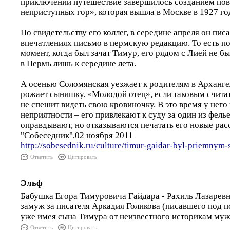
приключений путешествие завершилось созданием пов
неприступных гор», которая вышла в Москве в 1927 го
По свидетельству его коллег, в середине апреля он пис
впечатлениях письмо в пермскую редакцию. То есть по
момент, когда был зачат Тимур, его рядом с Лией не б
в Пермь лишь к середине лета.
А осенью Соломянская уезжает к родителям в Архангел
рожает сынишку. «Молодой отец», если таковым счита
не спешит видеть свою кровиночку. В это время у него
неприятности – его привлекают к суду за один из фелье
оправдывают, но отказываются печатать его новые расс
"Собеседник",02 ноября 2011
http://sobesednik.ru/culture/timur-gaidar-byl-priemnym
Ответить
Цитировать
Эльф
Бабушка Егора Тимуровича Гайдара - Рахиль Лазарев
замуж за писателя Аркадия Голикова (писавшего под 
уже имея сына Тимура от неизвестного историкам му
Ответить
Цитировать