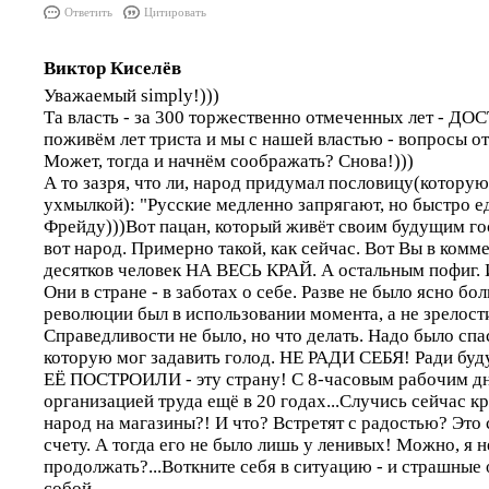
Ответить
Цитировать
Виктор Киселёв
Уважаемый simply!)))
Та власть - за 300 торжественно отмеченных лет - ДО
поживём лет триста и мы с нашей властью - вопросы от
Может, тогда и начнём соображать? Снова!)))
А то зазря, что ли, народ придумал пословицу(которую
ухмылкой): "Русские медленно запрягают, но быстро е
Фрейду)))Вот пацан, который живёт своим будущим го
вот народ. Примерно такой, как сейчас. Вот Вы в комм
десятков человек НА ВЕСЬ КРАЙ. А остальным пофиг. И 
Они в стране - в заботах о себе. Разве не было ясно бо
революции был в использовании момента, а не зрелост
Справедливости не было, но что делать. Надо было спа
которую мог задавить голод. НЕ РАДИ СЕБЯ! Ради бу
ЕЁ ПОСТРОИЛИ - эту страну! С 8-часовым рабочим дн
организацией труда ещё в 20 годах...Случись сейчас кр
народ на магазины?! И что? Встретят с радостью? Это
счету. А тогда его не было лишь у ленивых! Можно, я н
продолжать?...Воткните себя в ситуацию - и страшные
собой.