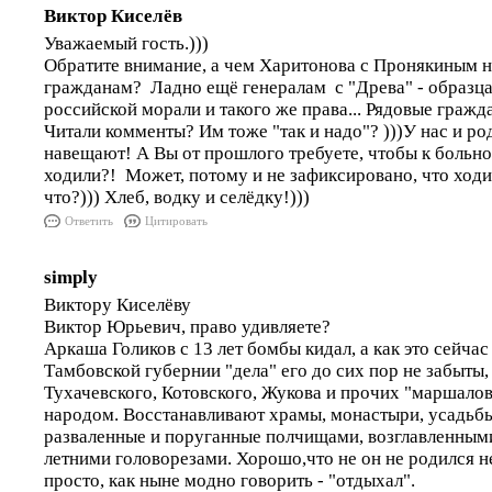
Виктор Киселёв
Уважаемый гость.)))
Обратите внимание, а чем Харитонова с Пронякиным 
гражданам? Ладно ещё генералам с "Древа" - образц
российской морали и такого же права... Рядовые гражд
Читали комменты? Им тоже "так и надо"? )))У нас и ро
навещают! А Вы от прошлого требуете, чтобы к больн
ходили?! Может, потому и не зафиксировано, что ходи
что?))) Хлеб, водку и селёдку!)))
Ответить
Цитировать
simply
Виктору Киселёву
Виктор Юрьевич, право удивляете?
Аркаша Голиков с 13 лет бомбы кидал, а как это сейчас
Тамбовской губернии "дела" его до сих пор не забыты,
Тухачевского, Котовского, Жукова и прочих "маршалов
народом. Восстанавливают храмы, монастыри, усадьбы
разваленные и поруганные полчищами, возглавленны
летними головорезами. Хорошо,что не он не родился н
просто, как ныне модно говорить - "отдыхал".