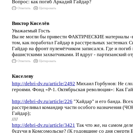
Вопрос: как погиб Аркадий Гайдар?
Ответить
Цитировать
Виктор Киселёв
Уважаемый Гость
Вы не могли бы привести ФАКТИЧЕСКИЕ материалы -не
том, как поработал Гайдар в расстрельных застенках С
Гайдар на фронт пулемётчиком записался. Где и погиб 
фашистскими захватчиками. И вдруг - партизанский отр
Ответить
Цитировать
Киселеву
http://debri-dv.ru/article/2492
Михаил Горбунов: Не сло
героями. Фонд «Р-1. Октябрьская революция»: Как Гай
http://debri-dv.ru/article/226
"Хайдар" и его банда. Все
расстреливал командир части особого назначения (ЧОН
Гайдар);
////
http://debri-dv.ru/article/3421
Так что же, на самом деле
будучи в Комсомольске? (К годовщине со дня смерти Е