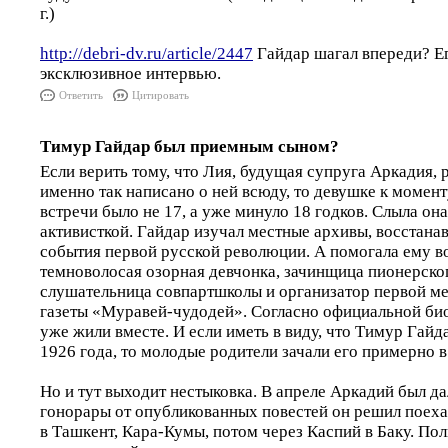
г.)
http://debri-dv.ru/article/2447
Гайдар шагал впереди? Ег
эксклюзивное интервью.
Ответить
Цитировать
Тимур Гайдар был приемным сыном?
Если верить тому, что Лия, будущая супруга Аркадия, р
именно так написано о ней всюду, то девушке к момен
встречи было не 17, а уже минуло 18 годков. Слыла он
активисткой. Гайдар изучал местные архивы, восстана
события первой русской революции. А помогала ему в
темноволосая озорная девчонка, зачинщица пионерско
слушательница совпартшколы и организатор первой м
газеты «Муравей-чудодей». Согласно официальной би
уже жили вместе. И если иметь в виду, что Тимур Гайд
1926 года, то молодые родители зачали его примерно в
Но и тут выходит нестыковка. В апреле Аркадий был да
гонорары от опубликованных повестей он решил поех
в Ташкент, Кара-Кумы, потом через Каспий в Баку. По