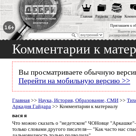
Главная
Разделы
Архив
Коммен
Приглашаем к о
Надоела рек
расширенный пои
Комментарии к мате
Вы просматриваете обычную версию
Перейти на мобильную версию >>
Главная
>>
Наука, История, Образование, СМИ
>>
Тих
Аркадия Гайдара
>> Комментарии к материалу
вася я
Что можно сказать о "недетском" ЧОНовце "Аркашке"
только словами другого писателя― "Как часто нас спас
дальновидность только подводила".