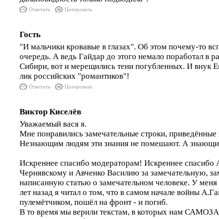
Ответить
Цитировать
Гость
"И мальчики кровавые в глазах". Об этом почему-то 
очередь. А ведь Гайдар до этого немало поработал в р
Сибири, вот и мерещились тени погубленных. И внук Е
лик российских "романтиков"!
Ответить
Цитировать
Виктор Киселёв
Уважаемый вася я.
Мне понравились замечательные строки, приведённые 
Незнающим людям эти знания не помешают. А знающим
Искреннее спасибо модераторам! Искреннее спасибо 
Чернявскому и Авченко Василию за замечательную, з
написанную статью о замечательном человеке. У меня 
лет назад я читал о том, что в самом начале войны А.Г
пулемётчиком, пошёл на фронт - и погиб.
В то время мы верили текстам, в которых нам САМ