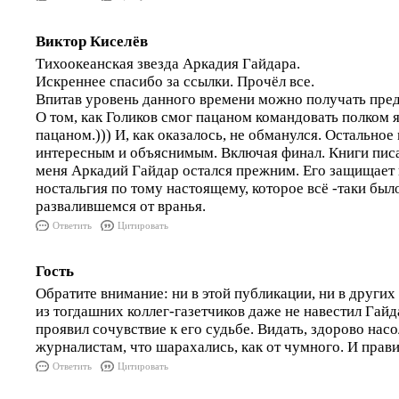
Виктор Киселёв
Тихоокеанская звезда Аркадия Гайдара.
Искреннее спасибо за ссылки. Прочёл все.
Впитав уровень данного времени можно получать пред
О том, как Голиков смог пацаном командовать полком я
пацаном.))) И, как оказалось, не обманулся. Остальное
интересным и объяснимым. Включая финал. Книги писа
меня Аркадий Гайдар остался прежним. Его защищает 
ностальгия по тому настоящему, которое всё -таки был
развалившемся от вранья.
Ответить
Цитировать
Гость
Обратите внимание: ни в этой публикации, ни в други
из тогдашних коллег-газетчиков даже не навестил Гайд
проявил сочувствие к его судьбе. Видать, здорово нас
журналистам, что шарахались, как от чумного. И прави
Ответить
Цитировать