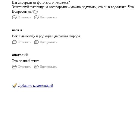
Вы смотрели на фото этого человека?
Заштрихуй пуговицу на косоворотке - можно подумать, что он в водолазке. 
Вопросов нет?)))
Ответить
Цитировать
вася я
Век вывихнут,- и род один, да разная порода.
Ответить
Цитировать
анатолий
Это полный текст
Ответить
Цитировать
Добавить комментарий