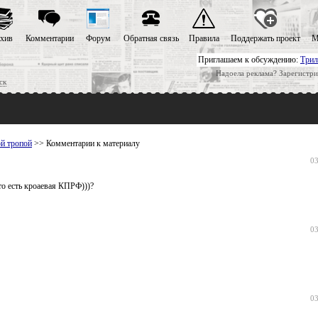
хив
Комментарии
Форум
Обратная связь
Правила
Поддержать проект
М
Приглашаем к обсуждению:
Трил
Надоела реклама? Зарегистри
ск
ой тропой
>> Комментарии к материалу
03
то есть кроаевая КПРФ)))?
03
03