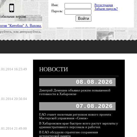
Имя:
Регистрация
Забыли пароль?
Пароль:
обильная версия
огия "Китобои" А. Вахова.
руйтесь, или авторизуйтесь.
НОВОСТИ
.01.2014 16:23:49
08.08.2026
Дмитрий Демешин объявил режим повышенной
готовности в Хабаровске
.01.2014 20:56:04
07.08.2026
ЕАО станет пилотным регионом нового проекта
Мастерской управления «Сенеж»
В Хабаровском крае быстрее всего растут зарплаты у
административного персонала и рабочих
.01.2014 21:49:00
В ЕАО обсудили стратегию сохранения
исторической памяти