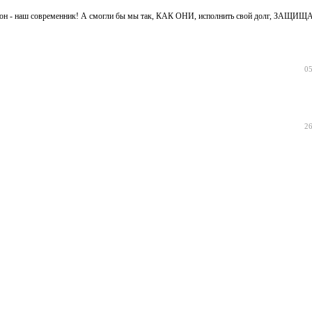
Что он - наш современник! А смогли бы мы так, КАК ОНИ, исполнить свой долг, ЗАЩ
05
26