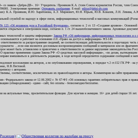
В» со знаком «Дебри-ДВ». 16+ Учредитель: Пронякин К.А. (член Союза журналистов России, член Союза
2296081. Электронная приемная:
Отправить сообщение
. E-mail:
editor@debri-dv.com
алах): К.А. Пронякин, И.Ю. Харитонова, А.Э. Мирмович, Ю.Н. Юрьев, Ю.В. Ковалев, Л.Н. Левина, А.
льной службой по надзору в сфере связи, информационных технологий и массовых коммуникаций (Роском
№ 125 «Об архивном деле в Российской Федерации»
, согласно п. 2 ст. 13 «Создание архивов». Основно
ется открытым в электронном виде, согласно п. 1 ст. 24 вышеобозначенного закона. Архивные документы 
ионных технологий и защиты информации»
Закона РФ «Об информации, информационных технологиях и о за
я основываются и работают на основании ст.8 «Право на доступ к информации» ФЗ-149.
 ответственности за распространение сведений, не соответствующих действительности и порочащих чест
урналиста: ...если они являются дословным воспроизведением сообщений и материалов или их фрагмент
орое может быть установлено и привлечено к ответственности за данное нарушение законодательства Рос
«О практике применения судами Закона РФ «О средствах массовой информации», «по делам, вытекающим 
вправе вмешиваться в деятельность редакции, в ходе которой определяется содержание сообщений и мат
одлежит возложению на авторов, а по опубликованию опровержения, в порядке ч.2 ст.152 ГК РФ - на уч
ожко, Н.В.Пестовой.
ереписку с авторами.
тственны, соответственно, исключительно их правообладатели и авторы. Комментарии на сайте приравне
я» Федерального закона от 12.06.2002 г. № 67-ФЗ «Об основных гарантиях избирательных прав и права н
ацию (обнародование) - едино - сайт, без оплаты - безвозмездно/бесплатно.
ии на актуальные темы, просветительские функции. Для мужчин и женщин. 16+ для детей старше 16 лет.