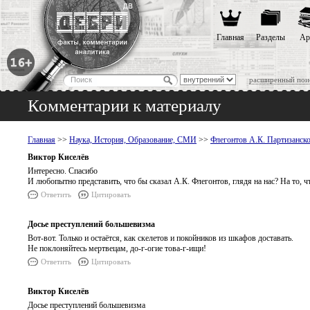
Главная
Разделы
Ар
расширенный пои
Комментарии к материалу
Главная
>>
Наука, История, Образование, СМИ
>>
Флегонтов А.К. Партизанск
Виктор Киселёв
Интересно. Спасибо
И любопытно представить, что бы сказал А.К. Флегонтов, глядя на нас? На то, ч
Ответить
Цитировать
Досье преступлений большевизма
Вот-вот. Только и остаётся, как скелетов и покойников из шкафов доставать.
Не поклоняйтесь мертвецам, до-г-огие това-г-ищи!
Ответить
Цитировать
Виктор Киселёв
Досье преступлений большевизма