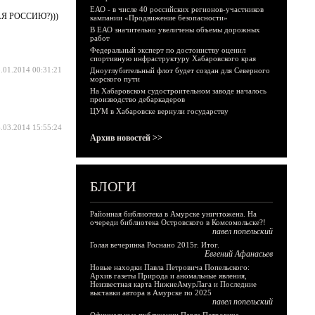
ЕАО - в числе 40 российских регионов-участников
ИЩАЯ РОССИЮ?)))
кампании «Продвижение безопасности»
В ЕАО значительно увеличены объемы дорожных
работ
Федеральный эксперт по достоинству оценил
спортивную инфраструктуру Хабаровского края
.01.2014 00:31:21
Дноуглубительный флот будет создан для Северного
морского пути
На Хабаровском судостроительном заводе началось
производство дебаркадеров
ЦУМ в Хабаровске вернули государству
.03.2014 15:55:24
Архив новостей >>
БЛОГИ
Районная библиотека в Амурске уничтожена. На
очереди библиотека Островского в Комсомольске?!
павел попельский
Голая вечеринка Роснано 2015г. Итог.
Евгений Афанасьев
Новые находки Павла Петровича Попельского:
Архив газеты Природа и аномальные явления,
Неизвестная карта НижнеАмурЛага и Последние
выставки автора в Амурске по 2025
павел попельский