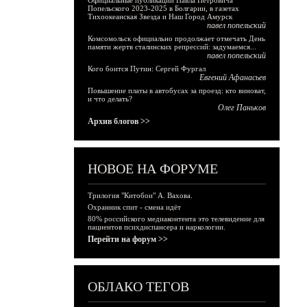
Официальные публикации Павла Петровича
Попельского 2023-2025 в Болгарии, в газетах
Тихоокеанская Звезда и Наш Город Амурск
павел попельский
Комсомольск официально продолжает отмечать День
памяти жертв сталинских репрессий: задумаемся...
павел попельский
Кого боится Путин: Сергей Фургал
Евгений Афанасьев
Повышение платы в автобусах за проезд: кто виноват,
и что делать?
Олег Паньков
Архив блогов >>
НОВОЕ НА ФОРУМЕ
Трилогия "Китобои" А. Вахова.
Охранник спит - смена идёт
80% российского медиаконтента это телевидение для
пациентов психдиспансера и наркологии.
Перейти на форум >>
ОБЛАКО ТЕГОВ