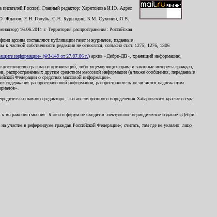
 писателей России). Главный редактор: Харитонова И.Ю. Адрес
Ю. Жданов, Е.Н. Голубь, С.Н. Бурындин, Б.М. Сухинин, О.В.
надзор) 16.06.2011 г. Территория распространения: Российская
й фонд архива составляют публикации газет и журналов, изданные
к частной собственности редакции не относятся, согласно ст.ст. 1275, 1276, 1306
щите информации» (ФЗ-149 от 27.07.06 г.)
архив «Дебри-ДВ», хранящий информацию,
ь и достоинство граждан и организаций, либо ущемляющих права и законные интересы граждан,
ов, распространенных другим средством массовой информации (а также сообщения, переданные
сийской Федерации о средствах массовой информации».
из содержания распространенной информации, распространитель не является надлежащим
ериалов».
редителя и главного редактор», - из апелляционного определения Хабаровского краевого суда
ны к выражению мнения. Блоги и форум не входят в электронное периодическое издание «Дебри-
а участие в референдуме граждан Российской Федерации»; считать, там где не указано: лицо