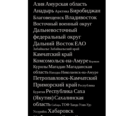
Азия
Амурская область
Биробиджан
Анадырь
Арктика
Владивосток
Благовещенск
Восточный военный округ
Дальневосточный
федеральный округ
Дальний Восток
ЕАО
Забайкалье
Забайкальский край
Камчатский край
Комсомольск-на-Амуре
Корякия
Магадан
Магаданская
Курилы
область
Николаевск-на-Амуре
Находка
Петропавловск-Камчатский
Приморский край
Республика
Республика Саха
Бурятия
(Якутия)
Сахалинская
область
ТОФ
Тында
Улан-Удэ
Сибирь
Хабаровск
Уссурийск