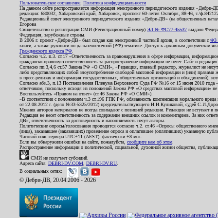
Пользовательское соглашение
,
Политика конфиденциальности
На данном сайте распространяется информация электронного периодического издания «Дебри-Д
редакции: 680032, Хабаровский край, Хабаровск, проспект 60-летия Октября, 88-46, т./ф.8421
Редакционный совет электронного периодического издания «Дебри-ДВ» (на общественных нач
Егорова
Свидетельство о регистрации СМИ (Регистрационный номер)
ЭЛ № ФС77-45537
выдано Федера
Федерация, зарубежные страны.
В 2006 г. проект «Дебри-ДВ» был создан как электронный частный архив, в соответствии с
ФЗ 
книги, а также рукописи по дальневосточной (РФ) тематике. Доступ к архивным документам явля
Гражданского кодекса РФ
.
Согласно ч.2. п.3. ст.17 «Ответственность за правонарушения в сфере информации, информац
гражданско-правовую ответственность за распространение информации не несет. Сайт и редакци
Согласно пп.3,4,6 ст.57 Закона РФ «О СМИ», «Редакция, главный редактор, журналист не несут
либо представляющих собой злоупотребление свободой массовой информации и (или) правами ж
в пресс-релизах и информация государственных, общественных организаций и объединений), кот
Согласно абз.3, п.13 Постановления Пленума Верховного Суда РФ №16 от 15 июня 2010 года 
ответчиком, поскольку исходя из положений Закона РФ «О средствах массовой информации» не 
Воспользуйтесь «Правом на ответ» (ст.46 Закона РФ «О СМИ»).
«В соответствии с положением ч.3 ст.196 ГПК РФ, обязанность компенсации морального вреда п
от 22.08.2012 г. (дело №33-5325/2012) председательствующего И.И.Куликовой, судей С.И.Дор
Мнения авторов материалов не всегда совпадают с позицией редакции. Редакция не вступает в п
Редакция не несет ответственность за содержание внешних ссылок и комментариев. За них отве
ДВ», ответственность за достоверность и наполняемость несут авторы.
Политические опросы/голосования проводятся согласно ч.2. ст.46 «Опросы общественного мнени
(лица), заказавшее (заказавших) проведение опроса и оплатившее (оплативших) указанную публик
Часовой пояс сервера UTC+11 (AEST), фактически +8 мск.
Если вы обнаружили ошибки на сайте, пожалуйста,
сообщите нам об этом
.
Распространение информации о политической, социальной, духовной жизни общества, публикац
СМИ не получает субсидий.
Адреса сайта:
DEBRI-DV.COM
,
DEBRI-DV.RU
.
В социальных сетях:
© Дебри-ДВ, 20.04.2006 - 2026