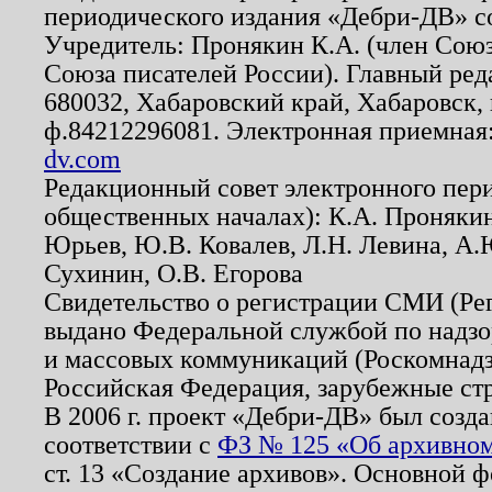
периодического издания «Дебри-ДВ» с
Учредитель: Пронякин К.А. (член Союз
Союза писателей России). Главный ред
680032, Хабаровский край, Хабаровск, п
ф.84212296081. Электронная приемная
dv.com
Редакционный совет электронного пер
общественных началах): К.А. Проняки
Юрьев, Ю.В. Ковалев, Л.Н. Левина, А.
Сухинин, О.В. Егорова
Свидетельство о регистрации СМИ (Р
выдано Федеральной службой по надзо
и массовых коммуникаций (Роскомнадзо
Российская Федерация, зарубежные ст
В 2006 г. проект «Дебри-ДВ» был созда
соответствии с
ФЗ № 125 «Об архивном
ст. 13 «Создание архивов». Основной ф