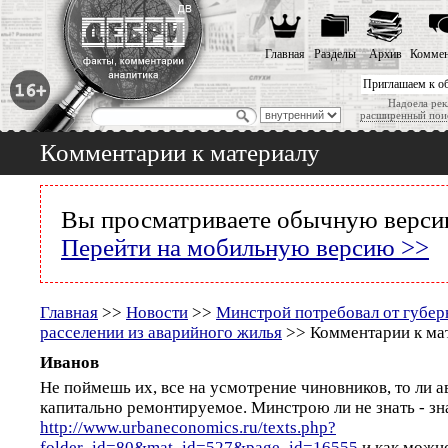
Главная
Разделы
Архив
Коммен
Приглашаем к о
Надоела рек
расширенный пои
Комментарии к материалу
Вы просматриваете обычную версию
Перейти на мобильную версию >>
Главная
>>
Новости
>>
Минстрой потребовал от губер
расселении из аварийного жилья
>> Комментарии к ма
Иванов
Не поймешь их, все на усмотрение чиновников, то ли а
капитально ремонтируемое. Минстрою ли не знать - з
http://www.urbaneconomics.ru/texts.php?
folder_id=80&mat_id=527&page_id=16555
и как можн