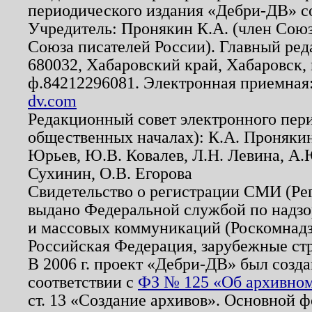
периодического издания «Дебри-ДВ» с
Учредитель: Пронякин К.А. (член Союз
Союза писателей России). Главный ред
680032, Хабаровский край, Хабаровск, п
ф.84212296081. Электронная приемная
dv.com
Редакционный совет электронного пер
общественных началах): К.А. Проняки
Юрьев, Ю.В. Ковалев, Л.Н. Левина, А.
Сухинин, О.В. Егорова
Свидетельство о регистрации СМИ (Р
выдано Федеральной службой по надзо
и массовых коммуникаций (Роскомнадзо
Российская Федерация, зарубежные ст
В 2006 г. проект «Дебри-ДВ» был созда
соответствии с
ФЗ № 125 «Об архивном
ст. 13 «Создание архивов». Основной ф