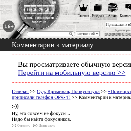
Главная
Разделы
Архив
Коммен
Приглашаем к о
Надоела рек
расширенный пои
Комментарии к материалу
Вы просматриваете обычную версию
Перейти на мобильную версию >>
Главная
>>
Суд, Криминал, Прокуратура
>>
«Приморс
приписали телефон ОРЧ-4?
>> Комментарии к материа
:-))
Ну, это совсем не фокусы...
Надо бы найти фокусников.
Ответить
Цитировать