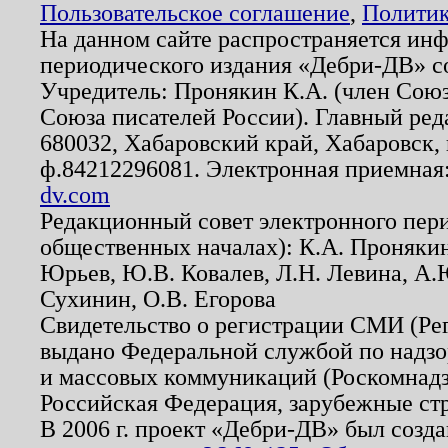
Пользовательское соглашение
,
Политик
На данном сайте распространяется ин
периодического издания «Дебри-ДВ» с
Учредитель: Пронякин К.А. (член Союз
Союза писателей России). Главный ред
680032, Хабаровский край, Хабаровск, п
ф.84212296081. Электронная приемная
dv.com
Редакционный совет электронного пер
общественных началах): К.А. Проняки
Юрьев, Ю.В. Ковалев, Л.Н. Левина, А.
Сухинин, О.В. Егорова
Свидетельство о регистрации СМИ (Р
выдано Федеральной службой по надзо
и массовых коммуникаций (Роскомнадзо
Российская Федерация, зарубежные ст
В 2006 г. проект «Дебри-ДВ» был созда