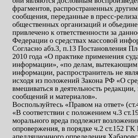
они являются дословным воспроизведе
фрагментов, распространенных другим
сообщения, переданные в пресс-релиза
общественных организаций и объединен
привлечено к ответственности за данн
Федерации о средствах массовой инфо
Согласно абз.3, п.13 Постановления П
2010 года «О практике применения суд
информации», «по делам, вытекающим
информации, распространитель не явл
исходя из положений Закона РФ «О ср
вмешиваться в деятельность редакции, 
сообщений и материалов».
Воспользуйтесь «Правом на ответ» (ст
«В соответствии с положением ч.3 ст.
морального вреда подлежит возложению
опровержения, в порядке ч.2 ст.152 ГК 
апелляционного определения Хабаровско