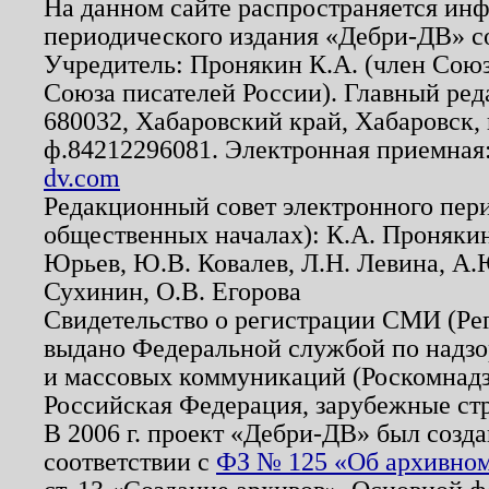
На данном сайте распространяется ин
периодического издания «Дебри-ДВ» с
Учредитель: Пронякин К.А. (член Союз
Союза писателей России). Главный ред
680032, Хабаровский край, Хабаровск, п
ф.84212296081. Электронная приемная
dv.com
Редакционный совет электронного пер
общественных началах): К.А. Проняки
Юрьев, Ю.В. Ковалев, Л.Н. Левина, А.
Сухинин, О.В. Егорова
Свидетельство о регистрации СМИ (Р
выдано Федеральной службой по надзо
и массовых коммуникаций (Роскомнадзо
Российская Федерация, зарубежные ст
В 2006 г. проект «Дебри-ДВ» был созда
соответствии с
ФЗ № 125 «Об архивном