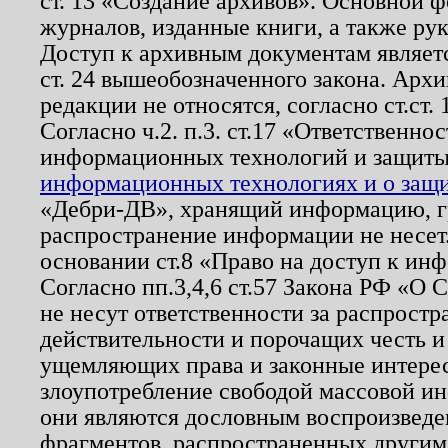
ст. 13 «Создание архивов». Основной ф
журналов, изданные книги, а также ру
Доступ к архивным документам являетс
ст. 24 вышеобозначенного закона. Арх
редакции не относятся, согласно ст.ст. 
Согласно ч.2. п.3. ст.17 «Ответственн
информационных технологий и защит
информационных технологиях и о защит
«Дебри-ДВ», хранящий информацию, гр
распространение информации не несет.
основании ст.8 «Право на доступ к ин
Согласно пп.3,4,6 ст.57 Закона РФ «О
не несут ответственности за распрост
действительности и порочащих честь и
ущемляющих права и законные интере
злоупотребление свободой массовой ин
они являются дословным воспроизведе
фрагментов, распространенных другим