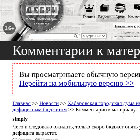
Главная
Разделы
Архив
Коммен
Приглашаем к о
Надоела рек
расширенный пои
Комментарии к мате
Вы просматриваете обычную версию
Перейти на мобильную версию >>
Главная
>>
Новости
>>
Хабаровская городская дума н
дефицитным бюджетом
>> Комментарии к материалу
simply
Чего и следовало ожидать, только скоро бюджет опять 
дефицита вырастет.
Ответить
Цитировать