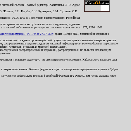
 писателей России). Главный редактор: Харитонова И.Ю. Адрес
Ю. Жданов, Е.Н. Голубь, С.Н. Бурындин, Б.М. Сухинин, О.В.
надзор) 16.06.2011 г. Территория распространения: Российская
й фонд архива составляют публикации газет и журналов, изданные
к частной собственности редакции не относятся, согласно ст.ст. 1275, 1276, 1306
щите информации» (ФЗ-149 от 27.07.06 г.)
архив «Дебри-ДВ», хранящий информацию,
ь и достоинство граждан и организаций, либо ущемляющих права и законные интересы граждан,
ов, распространенных другим средством массовой информации (а также сообщения, переданные
сийской Федерации о средствах массовой информации».
из содержания распространенной информации, распространитель не является надлежащим
ериалов».
редителя и главного редактор», - из апелляционного определения Хабаровского краевого суда
ны к выражению мнения. Блоги и форум не входят в электронное периодическое издание «Дебри-
а участие в референдуме граждан Российской Федерации»; считать, там где не указано: лицо