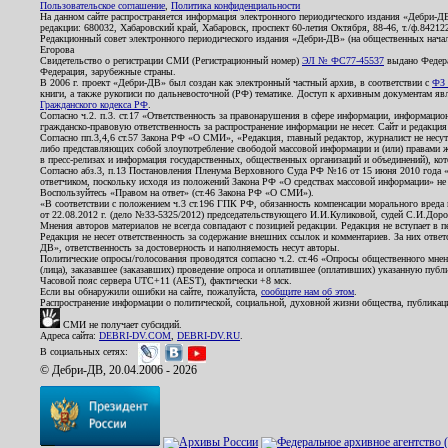
Пользовательское соглашение
,
Политика конфиденциальности
На данном сайте распространяется информация электронного периодического издания «Дебри-Д
редакции: 680032, Хабаровский край, Хабаровск, проспект 60-летия Октября, 88-46, т./ф.8421
Редакционный совет электронного периодического издания «Дебри-ДВ» (на общественных нач
Егорова
Свидетельство о регистрации СМИ (Регистрационный номер)
ЭЛ № ФС77-45537
выдано Федера
Федерация, зарубежные страны.
В 2006 г. проект «Дебри-ДВ» был создан как электронный частный архив, в соответствии с
ФЗ 
книги, а также рукописи по дальневосточной (РФ) тематике. Доступ к архивным документам явля
Гражданского кодекса РФ
.
Согласно ч.2. п.3. ст.17 «Ответственность за правонарушения в сфере информации, информац
гражданско-правовую ответственность за распространение информации не несет. Сайт и редакци
Согласно пп.3,4,6 ст.57 Закона РФ «О СМИ», «Редакция, главный редактор, журналист не несут
либо представляющих собой злоупотребление свободой массовой информации и (или) правами ж
в пресс-релизах и информация государственных, общественных организаций и объединений), кот
Согласно абз.3, п.13 Постановления Пленума Верховного Суда РФ №16 от 15 июня 2010 года 
ответчиком, поскольку исходя из положений Закона РФ «О средствах массовой информации» не 
Воспользуйтесь «Правом на ответ» (ст.46 Закона РФ «О СМИ»).
«В соответствии с положением ч.3 ст.196 ГПК РФ, обязанность компенсации морального вреда п
от 22.08.2012 г. (дело №33-5325/2012) председательствующего И.И.Куликовой, судей С.И.Дор
Мнения авторов материалов не всегда совпадают с позицией редакции. Редакция не вступает в п
Редакция не несет ответственность за содержание внешних ссылок и комментариев. За них отве
ДВ», ответственность за достоверность и наполняемость несут авторы.
Политические опросы/голосования проводятся согласно ч.2. ст.46 «Опросы общественного мнени
(лица), заказавшее (заказавших) проведение опроса и оплатившее (оплативших) указанную публик
Часовой пояс сервера UTC+11 (AEST), фактически +8 мск.
Если вы обнаружили ошибки на сайте, пожалуйста,
сообщите нам об этом
.
Распространение информации о политической, социальной, духовной жизни общества, публикац
СМИ не получает субсидий.
Адреса сайта:
DEBRI-DV.COM
,
DEBRI-DV.RU
.
В социальных сетях:
© Дебри-ДВ, 20.04.2006 - 2026