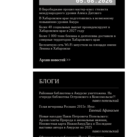
05.08.2026
В Биробиджане прошел мастер-класс стилиста
международного уровня Алекса Датского
В Хабаровском крае подготовились к возможному
повышению уровня Амура
Более 40 социальных выплат проиндексируют в
Хабаровском крае в 2027 году
Более 1 000 тонн бензина и дизтоплива доставили в
северные территории Хабаровского края
Бесплатную сеть Wi-Fi запустили на площади имени
Ленина в Хабаровске
Архив новостей >>
БЛОГИ
Районная библиотека в Амурске уничтожена. На
очереди библиотека Островского в Комсомольске?!
павел попельский
Голая вечеринка Роснано 2015г. Итог.
Евгений Афанасьев
Новые находки Павла Петровича Попельского:
Архив газеты Природа и аномальные явления,
Неизвестная карта НижнеАмурЛага и Последние
выставки автора в Амурске по 2025
павел попельский