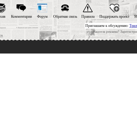
хив
Комментарии
Форум
Обратная связь
Правила
Поддержать проект
М
Приглашаем к обсуждению:
Трил
Надоела реклама? Зарегистри
ск