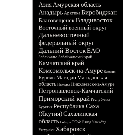
Азия
Амурская область
Биробиджан
Анадырь
Арктика
Владивосток
Благовещенск
Восточный военный округ
Дальневосточный
федеральный округ
Дальний Восток
ЕАО
Забайкалье
Забайкальский край
Камчатский край
Комсомольск-на-Амуре
Корякия
Магадан
Магаданская
Курилы
область
Николаевск-на-Амуре
Находка
Петропавловск-Камчатский
Приморский край
Республика
Республика Саха
Бурятия
(Якутия)
Сахалинская
область
ТОФ
Тында
Улан-Удэ
Сибирь
Хабаровск
Уссурийск