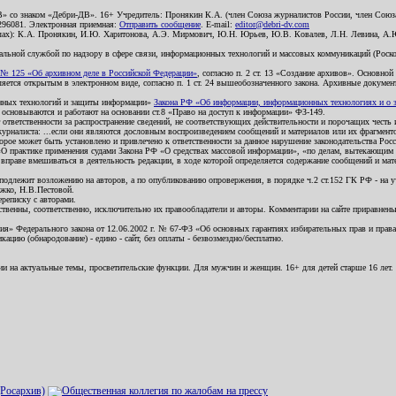
В» со знаком «Дебри-ДВ». 16+ Учредитель: Пронякин К.А. (член Союза журналистов России, член Союза
2296081. Электронная приемная:
Отправить сообщение
. E-mail:
editor@debri-dv.com
алах): К.А. Пронякин, И.Ю. Харитонова, А.Э. Мирмович, Ю.Н. Юрьев, Ю.В. Ковалев, Л.Н. Левина, А.
льной службой по надзору в сфере связи, информационных технологий и массовых коммуникаций (Роском
№ 125 «Об архивном деле в Российской Федерации»
, согласно п. 2 ст. 13 «Создание архивов». Основно
ется открытым в электронном виде, согласно п. 1 ст. 24 вышеобозначенного закона. Архивные документы 
ионных технологий и защиты информации»
Закона РФ «Об информации, информационных технологиях и о за
я основываются и работают на основании ст.8 «Право на доступ к информации» ФЗ-149.
 ответственности за распространение сведений, не соответствующих действительности и порочащих чест
урналиста: ...если они являются дословным воспроизведением сообщений и материалов или их фрагмент
орое может быть установлено и привлечено к ответственности за данное нарушение законодательства Рос
«О практике применения судами Закона РФ «О средствах массовой информации», «по делам, вытекающим 
вправе вмешиваться в деятельность редакции, в ходе которой определяется содержание сообщений и мат
одлежит возложению на авторов, а по опубликованию опровержения, в порядке ч.2 ст.152 ГК РФ - на уч
ожко, Н.В.Пестовой.
ереписку с авторами.
тственны, соответственно, исключительно их правообладатели и авторы. Комментарии на сайте приравне
я» Федерального закона от 12.06.2002 г. № 67-ФЗ «Об основных гарантиях избирательных прав и права н
ацию (обнародование) - едино - сайт, без оплаты - безвозмездно/бесплатно.
ии на актуальные темы, просветительские функции. Для мужчин и женщин. 16+ для детей старше 16 лет.