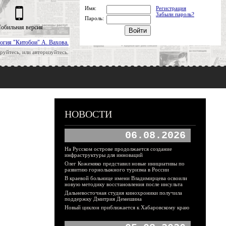
Имя:
Регистрация
Забыли пароль?
Пароль:
обильная версия
огия "Китобои" А. Вахова.
руйтесь, или авторизуйтесь.
НОВОСТИ
06.08.2026
На Русском острове продолжается создание
инфраструктуры для инноваций
Олег Кожемяко представил новые инициативы по
развитию горнолыжного туризма в России
В краевой больнице имени Владимирцева освоили
новую методику восстановления после инсульта
Дальневосточная студия кинохроники получила
поддержку Дмитрия Демешина
Новый циклон приближается к Хабаровскому краю