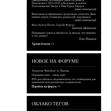
Официальные публикации Павла Петровича
Попельского 2023-2025 в Болгарии, в газетах
Тихоокеанская Звезда и Наш Город Амурск
павел попельский
Комсомольск официально продолжает отмечать День
памяти жертв сталинских репрессий: задумаемся...
павел попельский
Кого боится Путин: Сергей Фургал
Евгений Афанасьев
Повышение платы в автобусах за проезд: кто виноват,
и что делать?
Олег Паньков
Архив блогов >>
НОВОЕ НА ФОРУМЕ
Трилогия "Китобои" А. Вахова.
Охранник спит - смена идёт
80% российского медиаконтента это телевидение для
пациентов психдиспансера и наркологии.
Перейти на форум >>
ОБЛАКО ТЕГОВ