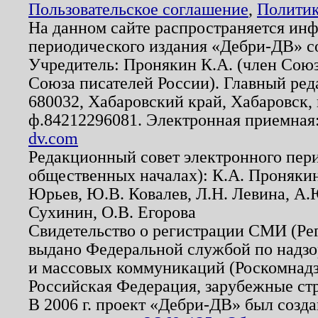
Пользовательское соглашение
,
Политик
На данном сайте распространяется ин
периодического издания «Дебри-ДВ» с
Учредитель: Пронякин К.А. (член Союз
Союза писателей России). Главный ред
680032, Хабаровский край, Хабаровск, п
ф.84212296081. Электронная приемная
dv.com
Редакционный совет электронного пер
общественных началах): К.А. Проняки
Юрьев, Ю.В. Ковалев, Л.Н. Левина, А.
Сухинин, О.В. Егорова
Свидетельство о регистрации СМИ (Р
выдано Федеральной службой по надзо
и массовых коммуникаций (Роскомнадзо
Российская Федерация, зарубежные ст
В 2006 г. проект «Дебри-ДВ» был созда