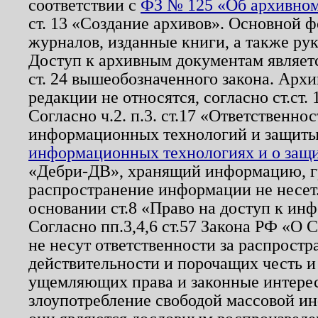
соответствии с
ФЗ № 125 «Об архивном
ст. 13 «Создание архивов». Основной ф
журналов, изданные книги, а также ру
Доступ к архивным документам являетс
ст. 24 вышеобозначенного закона. Арх
редакции не относятся, согласно ст.ст. 
Согласно ч.2. п.3. ст.17 «Ответственн
информационных технологий и защит
информационных технологиях и о защит
«Дебри-ДВ», хранящий информацию, гр
распространение информации не несет.
основании ст.8 «Право на доступ к ин
Согласно пп.3,4,6 ст.57 Закона РФ «О
не несут ответственности за распрост
действительности и порочащих честь и
ущемляющих права и законные интере
злоупотребление свободой массовой ин