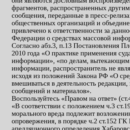
они являются дословным воспроизведе
фрагментов, распространенных другим
сообщения, переданные в пресс-релиза
общественных организаций и объединен
привлечено к ответственности за данн
Федерации о средствах массовой инфо
Согласно абз.3, п.13 Постановления П
2010 года «О практике применения суд
информации», «по делам, вытекающим
информации, распространитель не явл
исходя из положений Закона РФ «О ср
вмешиваться в деятельность редакции, 
сообщений и материалов».
Воспользуйтесь «Правом на ответ» (ст
«В соответствии с положением ч.3 ст.
морального вреда подлежит возложению
опровержения, в порядке ч.2 ст.152 ГК 
апелляционного определения Хабаровско