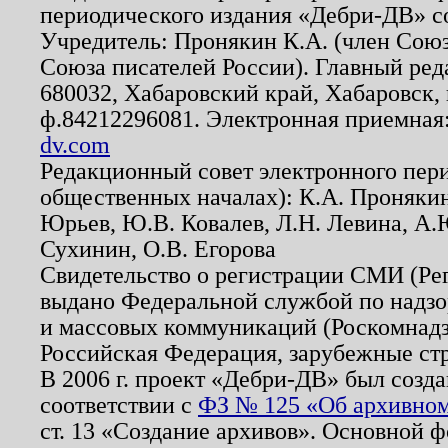
периодического издания «Дебри-ДВ» с
Учредитель: Пронякин К.А. (член Союз
Союза писателей России). Главный ред
680032, Хабаровский край, Хабаровск, п
ф.84212296081. Электронная приемная
dv.com
Редакционный совет электронного пер
общественных началах): К.А. Проняки
Юрьев, Ю.В. Ковалев, Л.Н. Левина, А.
Сухинин, О.В. Егорова
Свидетельство о регистрации СМИ (Р
выдано Федеральной службой по надзо
и массовых коммуникаций (Роскомнадзо
Российская Федерация, зарубежные ст
В 2006 г. проект «Дебри-ДВ» был созда
соответствии с
ФЗ № 125 «Об архивном
ст. 13 «Создание архивов». Основной ф