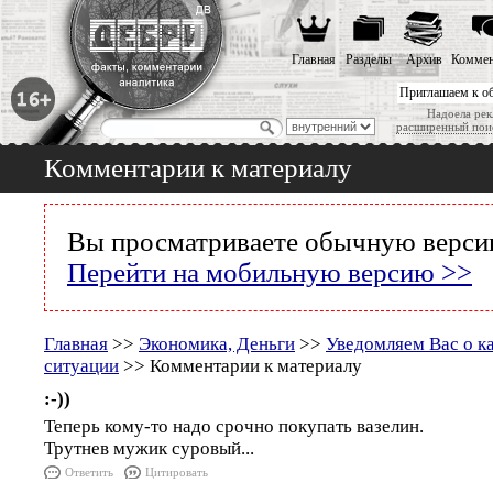
Главная
Разделы
Архив
Коммен
Приглашаем к о
Надоела рек
расширенный пои
Комментарии к материалу
Вы просматриваете обычную версию
Перейти на мобильную версию >>
Главная
>>
Экономика, Деньги
>>
Уведомляем Вас о к
ситуации
>> Комментарии к материалу
:-))
Теперь кому-то надо срочно покупать вазелин.
Трутнев мужик суровый...
Ответить
Цитировать