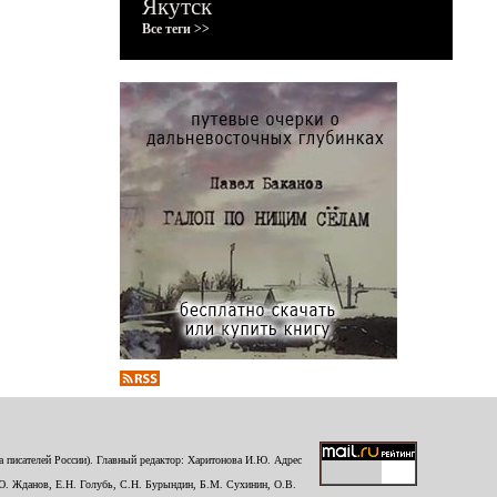
Якутск
Все теги >>
 писателей России). Главный редактор: Харитонова И.Ю. Адрес
Ю. Жданов, Е.Н. Голубь, С.Н. Бурындин, Б.М. Сухинин, О.В.