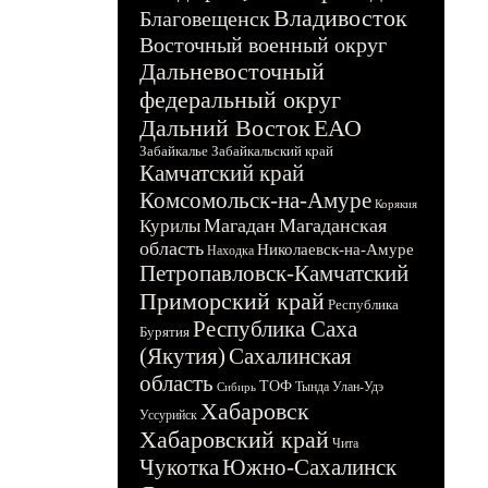
Владивосток
Благовещенск
Восточный военный округ
Дальневосточный
федеральный округ
Дальний Восток
ЕАО
Забайкалье
Забайкальский край
Камчатский край
Комсомольск-на-Амуре
Корякия
Магадан
Магаданская
Курилы
область
Николаевск-на-Амуре
Находка
Петропавловск-Камчатский
Приморский край
Республика
Республика Саха
Бурятия
(Якутия)
Сахалинская
область
ТОФ
Тында
Улан-Удэ
Сибирь
Хабаровск
Уссурийск
Хабаровский край
Чита
Чукотка
Южно-Сахалинск