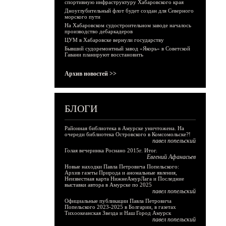
спортивную инфраструктуру Хабаровского края
Дноуглубительный флот будет создан для Северного
морского пути
На Хабаровском судостроительном заводе началось
производство дебаркадеров
ЦУМ в Хабаровске вернули государству
Бывший судоремонтный завод «Якорь» в Советской
Гавани планируют восстановить
Архив новостей >>
БЛОГИ
Районная библиотека в Амурске уничтожена. На
очереди библиотека Островского в Комсомольске?!
павел попельский
Голая вечеринка Роснано 2015г. Итог.
Евгений Афанасьев
Новые находки Павла Петровича Попельского:
Архив газеты Природа и аномальные явления,
Неизвестная карта НижнеАмурЛага и Последние
выставки автора в Амурске по 2025
павел попельский
Официальные публикации Павла Петровича
Попельского 2023-2025 в Болгарии, в газетах
Тихоокеанская Звезда и Наш Город Амурск
павел попельский