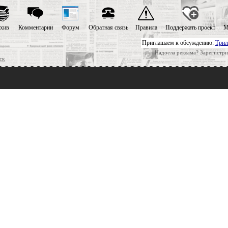
хив
Комментарии
Форум
Обратная связь
Правила
Поддержать проект
М
Приглашаем к обсуждению:
Трил
Надоела реклама? Зарегистри
ск