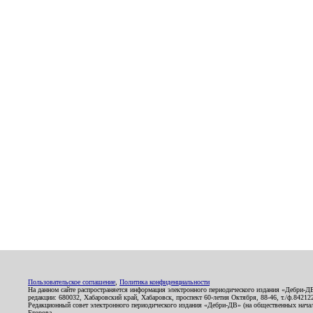
Пользовательское соглашение
,
Политика конфиденциальности
На данном сайте распространяется информация электронного периодического издания «Дебри-Д
редакции: 680032, Хабаровский край, Хабаровск, проспект 60-летия Октября, 88-46, т./ф.8421
Редакционный совет электронного периодического издания «Дебри-ДВ» (на общественных нач
Егорова