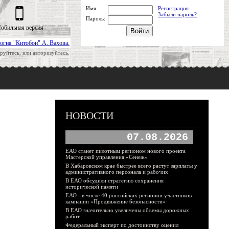
Имя:
Регистрация
Забыли пароль?
Пароль:
обильная версия
огия "Китобои" А. Вахова.
руйтесь, или авторизуйтесь.
НОВОСТИ
07.08.2026
ЕАО станет пилотным регионом нового проекта
Мастерской управления «Сенеж»
В Хабаровском крае быстрее всего растут зарплаты у
административного персонала и рабочих
В ЕАО обсудили стратегию сохранения
исторической памяти
ЕАО - в числе 40 российских регионов-участников
кампании «Продвижение безопасности»
В ЕАО значительно увеличены объемы дорожных
работ
Федеральный эксперт по достоинству оценил