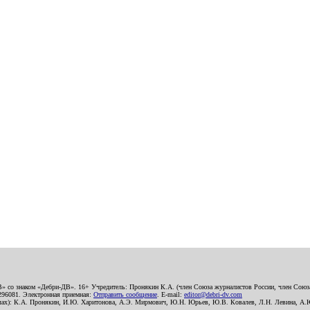
В» со знаком «Дебри-ДВ». 16+ Учредитель: Пронякин К.А. (член Союза журналистов России, член Союза
2296081. Электронная приемная:
Отправить сообщение
. E-mail:
editor@debri-dv.com
алах): К.А. Пронякин, И.Ю. Харитонова, А.Э. Мирмович, Ю.Н. Юрьев, Ю.В. Ковалев, Л.Н. Левина, А.