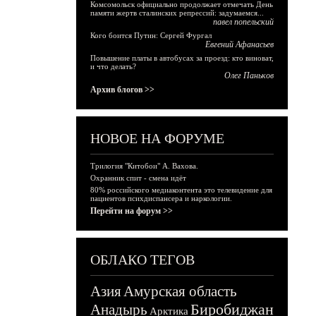
Комсомольск официально продолжает отмечать День
памяти жертв сталинских репрессий: задумаемся...
павел попельский
Кого боится Путин: Сергей Фургал
Евгений Афанасьев
Повышение платы в автобусах за проезд: кто виноват,
и что делать?
Олег Паньков
Архив блогов >>
НОВОЕ НА ФОРУМЕ
Трилогия "Китобои" А. Вахова.
Охранник спит - смена идёт
80% российского медиаконтента это телевидение для
пациентов психдиспансера и наркологии.
Перейти на форум >>
ОБЛАКО ТЕГОВ
Азия
Амурская область
Биробиджан
Анадырь
Арктика