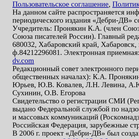
Пользовательское соглашение
,
Политик
На данном сайте распространяется ин
периодического издания «Дебри-ДВ» с
Учредитель: Пронякин К.А. (член Союз
Союза писателей России). Главный ред
680032, Хабаровский край, Хабаровск, п
ф.84212296081. Электронная приемная
dv.com
Редакционный совет электронного пер
общественных началах): К.А. Проняки
Юрьев, Ю.В. Ковалев, Л.Н. Левина, А.
Сухинин, О.В. Егорова
Свидетельство о регистрации СМИ (Р
выдано Федеральной службой по надзо
и массовых коммуникаций (Роскомнадзо
Российская Федерация, зарубежные ст
В 2006 г. проект «Дебри-ДВ» был созда