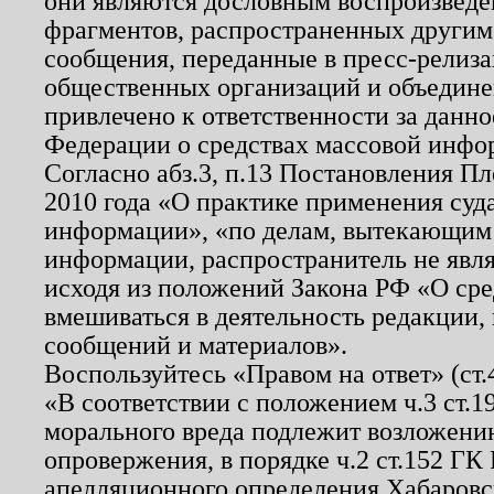
они являются дословным воспроизведе
фрагментов, распространенных другим
сообщения, переданные в пресс-релиза
общественных организаций и объединен
привлечено к ответственности за данн
Федерации о средствах массовой инфо
Согласно абз.3, п.13 Постановления П
2010 года «О практике применения суд
информации», «по делам, вытекающим
информации, распространитель не явл
исходя из положений Закона РФ «О ср
вмешиваться в деятельность редакции, 
сообщений и материалов».
Воспользуйтесь «Правом на ответ» (ст
«В соответствии с положением ч.3 ст.
морального вреда подлежит возложению
опровержения, в порядке ч.2 ст.152 ГК 
апелляционного определения Хабаровско