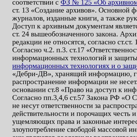
соответствии с
ФЗ № 125 «Об архивном
ст. 13 «Создание архивов». Основной ф
журналов, изданные книги, а также ру
Доступ к архивным документам являетс
ст. 24 вышеобозначенного закона. Арх
редакции не относятся, согласно ст.ст. 
Согласно ч.2. п.3. ст.17 «Ответственн
информационных технологий и защит
информационных технологиях и о защит
«Дебри-ДВ», хранящий информацию, гр
распространение информации не несет.
основании ст.8 «Право на доступ к ин
Согласно пп.3,4,6 ст.57 Закона РФ «О
не несут ответственности за распрост
действительности и порочащих честь и
ущемляющих права и законные интере
злоупотребление свободой массовой ин