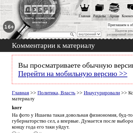
Главная
Разделы
Архив
Коммен
Приглашаем к о
Надоела рек
расширенный пои
Комментарии к материалу
Вы просматриваете обычную версию
Перейти на мобильную версию >>
Главная
>>
Политика, Власть
>>
Инаугурировали
>> Ко
материалу
korr
На фото у Ишаева такая довольная физиономия, буд-то 
губернаторство сел, а впервые. Думается после выборо
концу года его таки уйдут.