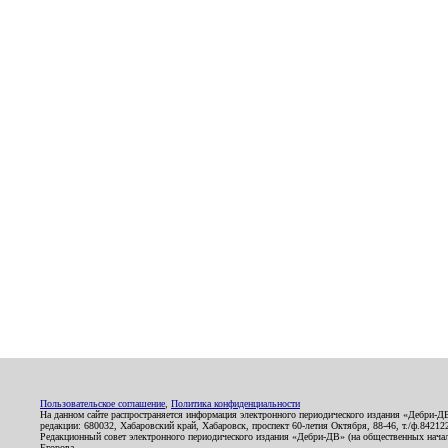
Пользовательское соглашение
,
Политика конфиденциальности
На данном сайте распространяется информация электронного периодического издания «Дебри-Д
редакции: 680032, Хабаровский край, Хабаровск, проспект 60-летия Октября, 88-46, т./ф.8421
Редакционный совет электронного периодического издания «Дебри-ДВ» (на общественных нач
Егорова