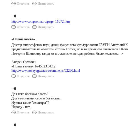
Ответить
Цитировать
:-))
http://www.compromat.ru/page_11072.htm
Ответить
Цитировать
«Новая газета»
Доктор философских наук, декан факультета культурологии ГАУГН Анатолий К
предприниматель из «золотой сотни» Forbes, но в то время его связывали с К
Поверить Шишкину, глядя на его жесткие методы работы, было несложно…»
Андрей Сухотин
«Новая газета», №45, 23.04.12
http://www.novayagazeta.ru/comments/52290.html
Ответить
Цитировать
:-))
Для чего богачам власть?
Для увеличения своего богатства.
Нужны такие "сенаторы"?
Народу - нет.
Ответить
Цитировать
:-))