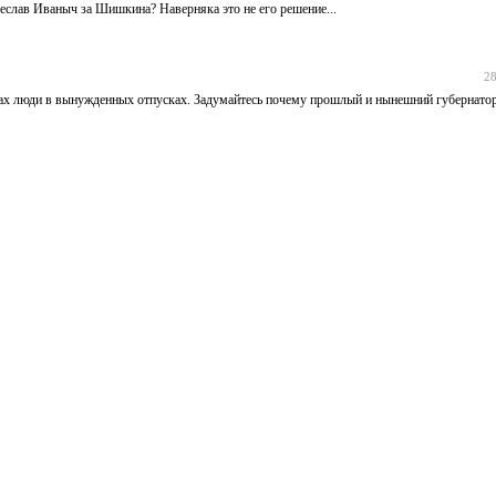
слав Иваныч за Шишкина? Наверняка это не его решение...
28
олгах люди в вынужденных отпусках. Задумайтесь почему прошлый и нынешний губернато