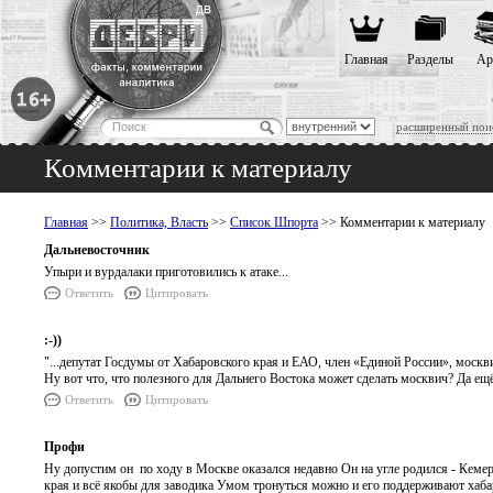
Главная
Разделы
Ар
расширенный пои
Комментарии к материалу
Главная
>>
Политика, Власть
>>
Список Шпорта
>> Комментарии к материалу
Дальневосточник
Упыри и вурдалаки приготовились к атаке...
Ответить
Цитировать
:-))
"...депутат Госдумы от Хабаровского края и ЕАО, член «Единой России», мос
Ну вот что, что полезного для Дальнего Востока может сделать москвич? Да ещё
Ответить
Цитировать
Профи
Ну допустим он по ходу в Москве оказался недавно Он на угле родился - Кеме
края и всё якобы для заводика Умом тронуться можно и его поддерживают хаба