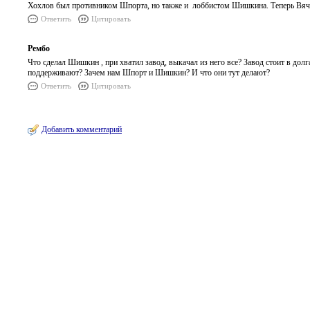
Хохлов был противником Шпорта, но также и лоббистом Шишкина. Теперь Вяче
Ответить
Цитировать
Рембо
Что сделал Шишкин , при хватил завод, выкачал из него все? Завод стоит в д
поддерживают? Зачем нам Шпорт и Шишкин? И что они тут делают?
Ответить
Цитировать
Добавить комментарий