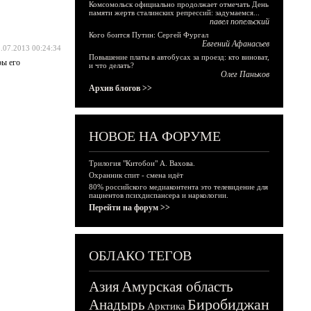
Комсомольск официально продолжает отмечать День
памяти жертв сталинских репрессий: задумаемся...
павел попельский
Кого боится Путин: Сергей Фургал
Евгений Афанасьев
.07.2013 00:24:34
Повышение платы в автобусах за проезд: кто виноват,
ры его
и что делать?
Олег Паньков
Архив блогов >>
НОВОЕ НА ФОРУМЕ
Трилогия "Китобои" А. Вахова.
Охранник спит - смена идёт
80% российского медиаконтента это телевидение для
пациентов психдиспансера и наркологии.
Перейти на форум >>
ОБЛАКО ТЕГОВ
Азия
Амурская область
Биробиджан
Анадырь
Арктика