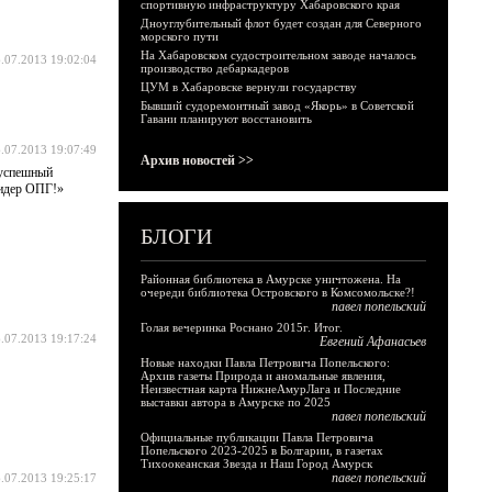
спортивную инфраструктуру Хабаровского края
Дноуглубительный флот будет создан для Северного
морского пути
На Хабаровском судостроительном заводе началось
.07.2013 19:02:04
производство дебаркадеров
ЦУМ в Хабаровске вернули государству
Бывший судоремонтный завод «Якорь» в Советской
Гавани планируют восстановить
.07.2013 19:07:49
Архив новостей >>
 успешный
лидер ОПГ!»
БЛОГИ
Районная библиотека в Амурске уничтожена. На
очереди библиотека Островского в Комсомольске?!
павел попельский
Голая вечеринка Роснано 2015г. Итог.
.07.2013 19:17:24
Евгений Афанасьев
Новые находки Павла Петровича Попельского:
Архив газеты Природа и аномальные явления,
Неизвестная карта НижнеАмурЛага и Последние
выставки автора в Амурске по 2025
павел попельский
Официальные публикации Павла Петровича
Попельского 2023-2025 в Болгарии, в газетах
Тихоокеанская Звезда и Наш Город Амурск
павел попельский
.07.2013 19:25:17