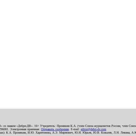
В» со знаком «Дебри-ДВ». 16+ Учредитель: Пронякин К.А. (член Союза журналистов России, член Союза
2296081. Электронная приемная:
Отправить сообщение
. E-mail:
editor@debri-dv.com
алах): К.А. Пронякин, И.Ю. Харитонова, А.Э. Мирмович, Ю.Н. Юрьев, Ю.В. Ковалев, Л.Н. Левина, А.