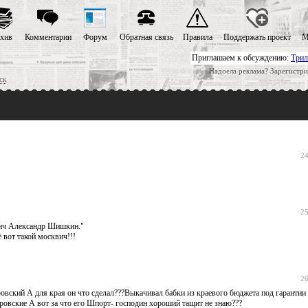
хив
Комментарии
Форум
Обратная связь
Правила
Поддержать проект
М
Приглашаем к обсуждению:
Трил
Надоела реклама? Зарегистри
ск
24
25
квич Александр Шишкин."
 вот такой москвич!!!
26
ровский А для края он что сделал???Выкачивал бабки из краевого бюджета под гарантии
ровские А вот за что его Шпорт- господин хороший тащит не знаю???