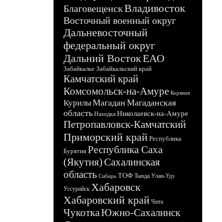
Владивосток
Благовещенск
Восточный военный округ
Дальневосточный
федеральный округ
Дальний Восток
ЕАО
Забайкалье
Забайкальский край
Камчатский край
Комсомольск-на-Амуре
Корякия
Магадан
Магаданская
Курилы
область
Николаевск-на-Амуре
Находка
Петропавловск-Камчатский
Приморский край
Республика
Республика Саха
Бурятия
(Якутия)
Сахалинская
область
ТОФ
Тында
Улан-Удэ
Сибирь
Хабаровск
Уссурийск
Хабаровский край
Чита
Чукотка
Южно-Сахалинск