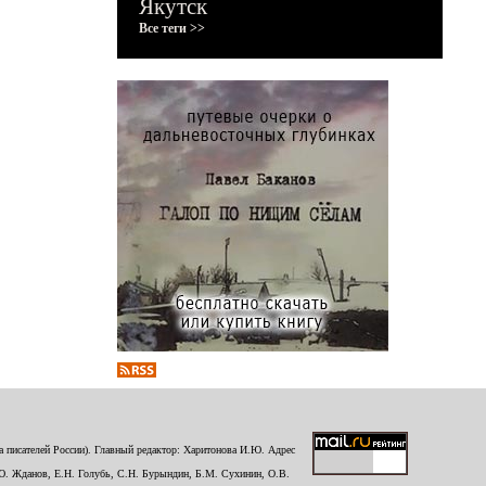
Якутск
Все теги >>
 писателей России). Главный редактор: Харитонова И.Ю. Адрес
Ю. Жданов, Е.Н. Голубь, С.Н. Бурындин, Б.М. Сухинин, О.В.