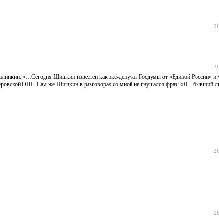
26
26
алинкин: «…Сегодня Шишкин известен как экс-депутат Госдумы от «Единой России» и
емеровской ОПГ. Сам же Шишкин в разговорах со мной не гнушался фраз: «Я – бывший 
26
26