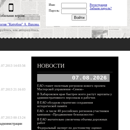
Имя:
Регистрация
Забыли пароль?
Пароль:
обильная версия
огия "Китобои" А. Вахова.
руйтесь, или авторизуйтесь.
НОВОСТИ
.07.2013 14:03:56
07.08.2026
ЕАО станет пилотным регионом нового проекта
Мастерской управления «Сенеж»
.07.2013 21:16:03
В Хабаровском крае быстрее всего растут зарплаты у
административного персонала и рабочих
В ЕАО обсудили стратегию сохранения
исторической памяти
ЕАО - в числе 40 российских регионов-участников
кампании «Продвижение безопасности»
.07.2013 00:13:24
В ЕАО значительно увеличены объемы дорожных
работ
 администрации
Федеральный эксперт по достоинству оценил