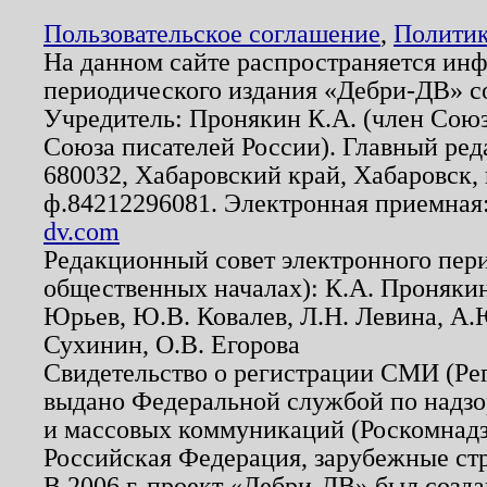
Пользовательское соглашение
,
Политик
На данном сайте распространяется ин
периодического издания «Дебри-ДВ» с
Учредитель: Пронякин К.А. (член Союз
Союза писателей России). Главный ред
680032, Хабаровский край, Хабаровск, п
ф.84212296081. Электронная приемная
dv.com
Редакционный совет электронного пер
общественных началах): К.А. Проняки
Юрьев, Ю.В. Ковалев, Л.Н. Левина, А.
Сухинин, О.В. Егорова
Свидетельство о регистрации СМИ (Р
выдано Федеральной службой по надзо
и массовых коммуникаций (Роскомнадзо
Российская Федерация, зарубежные ст
В 2006 г. проект «Дебри-ДВ» был созда