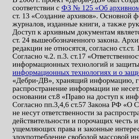
соответствии с
ФЗ № 125 «Об архивном
ст. 13 «Создание архивов». Основной ф
журналов, изданные книги, а также ру
Доступ к архивным документам являетс
ст. 24 вышеобозначенного закона. Арх
редакции не относятся, согласно ст.ст. 
Согласно ч.2. п.3. ст.17 «Ответственн
информационных технологий и защит
информационных технологиях и о защит
«Дебри-ДВ», хранящий информацию, гр
распространение информации не несет.
основании ст.8 «Право на доступ к ин
Согласно пп.3,4,6 ст.57 Закона РФ «О
не несут ответственности за распрост
действительности и порочащих честь и
ущемляющих права и законные интере
злоупотребление свободой массовой ин