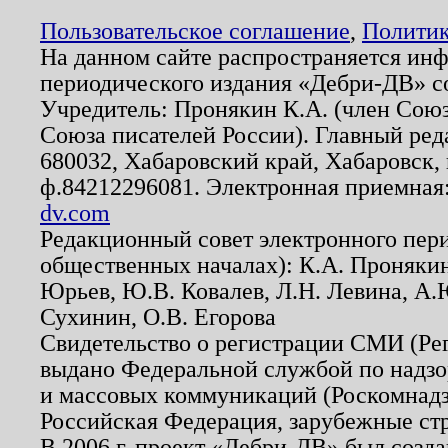
Пользовательское соглашение
,
Политик
На данном сайте распространяется ин
периодического издания «Дебри-ДВ» с
Учредитель: Пронякин К.А. (член Союз
Союза писателей России). Главный ред
680032, Хабаровский край, Хабаровск, п
ф.84212296081. Электронная приемная
dv.com
Редакционный совет электронного пер
общественных началах): К.А. Проняки
Юрьев, Ю.В. Ковалев, Л.Н. Левина, А.
Сухинин, О.В. Егорова
Свидетельство о регистрации СМИ (Р
выдано Федеральной службой по надзо
и массовых коммуникаций (Роскомнадзо
Российская Федерация, зарубежные ст
В 2006 г. проект «Дебри-ДВ» был созда