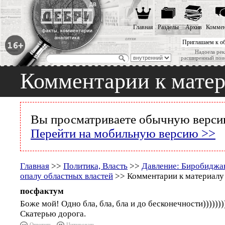
Главная
Разделы
Архив
Коммен
Приглашаем к о
Надоела рек
расширенный пои
Комментарии к мате
Вы просматриваете обычную версию
Перейти на мобильную версию >>
Главная
>>
Политика, Власть
>>
Давление: Биробиджан
опалу областных властей
>> Комментарии к материалу
посфактум
Боже мой! Одно бла, бла, бла и до бесконечности))))))))
Скатерью дорога.
Ответить
Цитировать