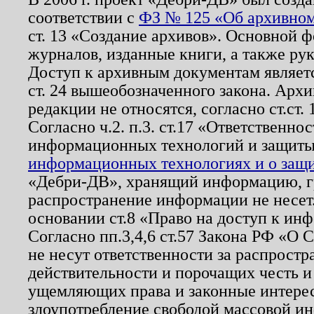
соответствии с
ФЗ № 125 «Об архивном
ст. 13 «Создание архивов». Основной ф
журналов, изданные книги, а также ру
Доступ к архивным документам являетс
ст. 24 вышеобозначенного закона. Арх
редакции не относятся, согласно ст.ст. 
Согласно ч.2. п.3. ст.17 «Ответственн
информационных технологий и защит
информационных технологиях и о защит
«Дебри-ДВ», хранящий информацию, гр
распространение информации не несет.
основании ст.8 «Право на доступ к ин
Согласно пп.3,4,6 ст.57 Закона РФ «О
не несут ответственности за распрост
действительности и порочащих честь и
ущемляющих права и законные интере
злоупотребление свободой массовой ин