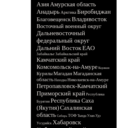
Азия
Амурская область
Биробиджан
Анадырь
Арктика
Владивосток
Благовещенск
Восточный военный округ
Дальневосточный
федеральный округ
Дальний Восток
ЕАО
Забайкалье
Забайкальский край
Камчатский край
Комсомольск-на-Амуре
Корякия
Магадан
Магаданская
Курилы
область
Николаевск-на-Амуре
Находка
Петропавловск-Камчатский
Приморский край
Республика
Республика Саха
Бурятия
(Якутия)
Сахалинская
область
ТОФ
Тында
Улан-Удэ
Сибирь
Хабаровск
Уссурийск