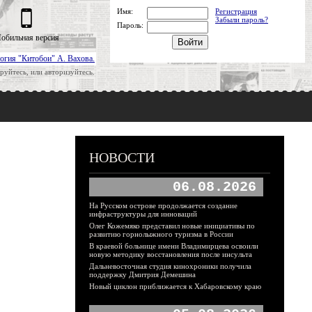
Имя:
Регистрация
Забыли пароль?
Пароль:
обильная версия
огия "Китобои" А. Вахова.
руйтесь, или авторизуйтесь.
НОВОСТИ
06.08.2026
На Русском острове продолжается создание
инфраструктуры для инноваций
Олег Кожемяко представил новые инициативы по
развитию горнолыжного туризма в России
В краевой больнице имени Владимирцева освоили
новую методику восстановления после инсульта
Дальневосточная студия кинохроники получила
поддержку Дмитрия Демешина
Новый циклон приближается к Хабаровскому краю