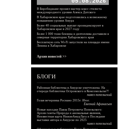
05.08.2026
В Биробиджане прошел мастер-класс стилиста
международного уровня Алекса Датского
В Хабаровском крае подготовились к возможному
повышению уровня Амура
Более 40 социальных выплат проиндексируют в
Хабаровском крае в 2027 году
Более 1 000 тонн бензина и дизтоплива доставили в
северные территории Хабаровского края
Бесплатную сеть Wi-Fi запустили на площади имени
Ленина в Хабаровске
Архив новостей >>
БЛОГИ
Районная библиотека в Амурске уничтожена. На
очереди библиотека Островского в Комсомольске?!
павел попельский
Голая вечеринка Роснано 2015г. Итог.
Евгений Афанасьев
Новые находки Павла Петровича Попельского:
Архив газеты Природа и аномальные явления,
Неизвестная карта НижнеАмурЛага и Последние
выставки автора в Амурске по 2025
павел попельский