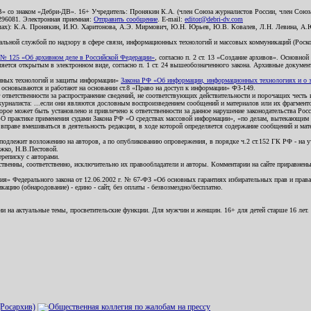
В» со знаком «Дебри-ДВ». 16+ Учредитель: Пронякин К.А. (член Союза журналистов России, член Союза
2296081. Электронная приемная:
Отправить сообщение
. E-mail:
editor@debri-dv.com
алах): К.А. Пронякин, И.Ю. Харитонова, А.Э. Мирмович, Ю.Н. Юрьев, Ю.В. Ковалев, Л.Н. Левина, А.
льной службой по надзору в сфере связи, информационных технологий и массовых коммуникаций (Роском
№ 125 «Об архивном деле в Российской Федерации»
, согласно п. 2 ст. 13 «Создание архивов». Основно
ется открытым в электронном виде, согласно п. 1 ст. 24 вышеобозначенного закона. Архивные документы 
ионных технологий и защиты информации»
Закона РФ «Об информации, информационных технологиях и о за
я основываются и работают на основании ст.8 «Право на доступ к информации» ФЗ-149.
 ответственности за распространение сведений, не соответствующих действительности и порочащих чест
урналиста: ...если они являются дословным воспроизведением сообщений и материалов или их фрагмент
орое может быть установлено и привлечено к ответственности за данное нарушение законодательства Рос
«О практике применения судами Закона РФ «О средствах массовой информации», «по делам, вытекающим 
вправе вмешиваться в деятельность редакции, в ходе которой определяется содержание сообщений и мат
одлежит возложению на авторов, а по опубликованию опровержения, в порядке ч.2 ст.152 ГК РФ - на уч
ожко, Н.В.Пестовой.
ереписку с авторами.
тственны, соответственно, исключительно их правообладатели и авторы. Комментарии на сайте приравне
я» Федерального закона от 12.06.2002 г. № 67-ФЗ «Об основных гарантиях избирательных прав и права н
ацию (обнародование) - едино - сайт, без оплаты - безвозмездно/бесплатно.
ии на актуальные темы, просветительские функции. Для мужчин и женщин. 16+ для детей старше 16 лет.