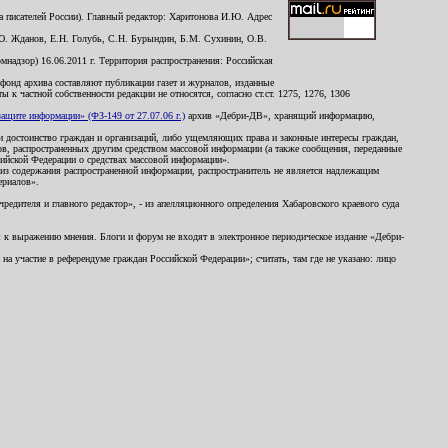
 писателей России). Главный редактор: Харитонова И.Ю. Адрес
Ю. Жданов, Е.Н. Голубь, С.Н. Бурындин, Б.М. Сухинин, О.В.
надзор) 16.06.2011 г. Территория распространения: Российская
й фонд архива составляют публикации газет и журналов, изданные
к частной собственности редакции не относятся, согласно ст.ст. 1275, 1276, 1306
щите информации» (ФЗ-149 от 27.07.06 г.)
архив «Дебри-ДВ», хранящий информацию,
ь и достоинство граждан и организаций, либо ущемляющих права и законные интересы граждан,
ов, распространенных другим средством массовой информации (а также сообщения, переданные
сийской Федерации о средствах массовой информации».
из содержания распространенной информации, распространитель не является надлежащим
ериалов».
редителя и главного редактор», - из апелляционного определения Хабаровского краевого суда
ны к выражению мнения. Блоги и форум не входят в электронное периодическое издание «Дебри-
а участие в референдуме граждан Российской Федерации»; считать, там где не указано: лицо