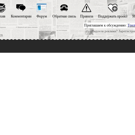
хив
Комментарии
Форум
Обратная связь
Правила
Поддержать проект
М
Приглашаем к обсуждению:
Трил
Надоела реклама? Зарегистри
ск