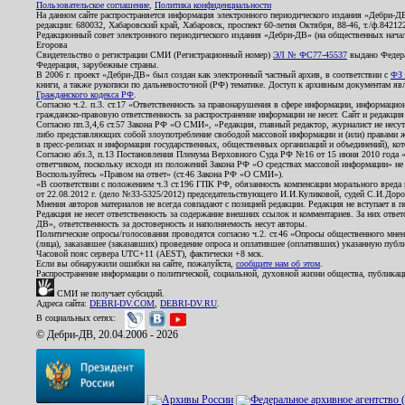
Пользовательское соглашение
,
Политика конфиденциальности
На данном сайте распространяется информация электронного периодического издания «Дебри-Д
редакции: 680032, Хабаровский край, Хабаровск, проспект 60-летия Октября, 88-46, т./ф.8421
Редакционный совет электронного периодического издания «Дебри-ДВ» (на общественных нач
Егорова
Свидетельство о регистрации СМИ (Регистрационный номер)
ЭЛ № ФС77-45537
выдано Федера
Федерация, зарубежные страны.
В 2006 г. проект «Дебри-ДВ» был создан как электронный частный архив, в соответствии с
ФЗ 
книги, а также рукописи по дальневосточной (РФ) тематике. Доступ к архивным документам явля
Гражданского кодекса РФ
.
Согласно ч.2. п.3. ст.17 «Ответственность за правонарушения в сфере информации, информац
гражданско-правовую ответственность за распространение информации не несет. Сайт и редакци
Согласно пп.3,4,6 ст.57 Закона РФ «О СМИ», «Редакция, главный редактор, журналист не несут
либо представляющих собой злоупотребление свободой массовой информации и (или) правами ж
в пресс-релизах и информация государственных, общественных организаций и объединений), кот
Согласно абз.3, п.13 Постановления Пленума Верховного Суда РФ №16 от 15 июня 2010 года 
ответчиком, поскольку исходя из положений Закона РФ «О средствах массовой информации» не 
Воспользуйтесь «Правом на ответ» (ст.46 Закона РФ «О СМИ»).
«В соответствии с положением ч.3 ст.196 ГПК РФ, обязанность компенсации морального вреда п
от 22.08.2012 г. (дело №33-5325/2012) председательствующего И.И.Куликовой, судей С.И.Дор
Мнения авторов материалов не всегда совпадают с позицией редакции. Редакция не вступает в п
Редакция не несет ответственность за содержание внешних ссылок и комментариев. За них отве
ДВ», ответственность за достоверность и наполняемость несут авторы.
Политические опросы/голосования проводятся согласно ч.2. ст.46 «Опросы общественного мнени
(лица), заказавшее (заказавших) проведение опроса и оплатившее (оплативших) указанную публик
Часовой пояс сервера UTC+11 (AEST), фактически +8 мск.
Если вы обнаружили ошибки на сайте, пожалуйста,
сообщите нам об этом
.
Распространение информации о политической, социальной, духовной жизни общества, публикац
СМИ не получает субсидий.
Адреса сайта:
DEBRI-DV.COM
,
DEBRI-DV.RU
.
В социальных сетях:
© Дебри-ДВ, 20.04.2006 - 2026