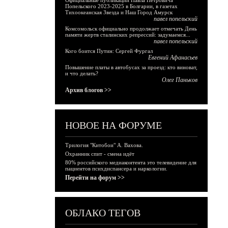
Официальные публикации Павла Петровича
Попельского 2023-2025 в Болгарии, в газетах
Тихоокеанская Звезда и Наш Город Амурск
павел попельский
Комсомольск официально продолжает отмечать День
памяти жертв сталинских репрессий: задумаемся...
павел попельский
Кого боится Путин: Сергей Фургал
Евгений Афанасьев
Повышение платы в автобусах за проезд: кто виноват,
и что делать?
Олег Паньков
Архив блогов >>
НОВОЕ НА ФОРУМЕ
Трилогия "Китобои" А. Вахова.
Охранник спит - смена идёт
80% российского медиаконтента это телевидение для
пациентов психдиспансера и наркологии.
Перейти на форум >>
ОБЛАКО ТЕГОВ