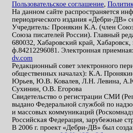
Пользовательское соглашение
,
Политик
На данном сайте распространяется ин
периодического издания «Дебри-ДВ» с
Учредитель: Пронякин К.А. (член Союз
Союза писателей России). Главный ред
680032, Хабаровский край, Хабаровск, п
ф.84212296081. Электронная приемная
dv.com
Редакционный совет электронного пер
общественных началах): К.А. Проняки
Юрьев, Ю.В. Ковалев, Л.Н. Левина, А.
Сухинин, О.В. Егорова
Свидетельство о регистрации СМИ (Р
выдано Федеральной службой по надзо
и массовых коммуникаций (Роскомнадзо
Российская Федерация, зарубежные ст
В 2006 г. проект «Дебри-ДВ» был созда