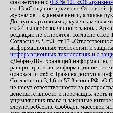
соответствии с
ФЗ № 125 «Об архивном
ст. 13 «Создание архивов». Основной ф
журналов, изданные книги, а также ру
Доступ к архивным документам являетс
ст. 24 вышеобозначенного закона. Арх
редакции не относятся, согласно ст.ст. 
Согласно ч.2. п.3. ст.17 «Ответственн
информационных технологий и защит
информационных технологиях и о защит
«Дебри-ДВ», хранящий информацию, гр
распространение информации не несет.
основании ст.8 «Право на доступ к ин
Согласно пп.3,4,6 ст.57 Закона РФ «О
не несут ответственности за распрост
действительности и порочащих честь и
ущемляющих права и законные интере
злоупотребление свободой массовой ин