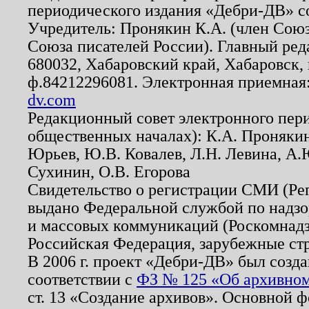
периодического издания «Дебри-ДВ» с
Учредитель: Пронякин К.А. (член Союз
Союза писателей России). Главный ред
680032, Хабаровский край, Хабаровск, п
ф.84212296081. Электронная приемная
dv.com
Редакционный совет электронного пер
общественных началах): К.А. Проняки
Юрьев, Ю.В. Ковалев, Л.Н. Левина, А.
Сухинин, О.В. Егорова
Свидетельство о регистрации СМИ (Р
выдано Федеральной службой по надзо
и массовых коммуникаций (Роскомнадзо
Российская Федерация, зарубежные ст
В 2006 г. проект «Дебри-ДВ» был созда
соответствии с
ФЗ № 125 «Об архивном
ст. 13 «Создание архивов». Основной ф