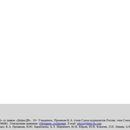
В» со знаком «Дебри-ДВ». 16+ Учредитель: Пронякин К.А. (член Союза журналистов России, член Союза
2296081. Электронная приемная:
Отправить сообщение
. E-mail:
editor@debri-dv.com
алах): К.А. Пронякин, И.Ю. Харитонова, А.Э. Мирмович, Ю.Н. Юрьев, Ю.В. Ковалев, Л.Н. Левина, А.