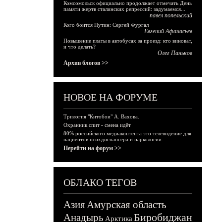
Комсомольск официально продолжает отмечать День
памяти жертв сталинских репрессий: задумаемся...
павел попельский
Кого боится Путин: Сергей Фургал
Евгений Афанасьев
Повышение платы в автобусах за проезд: кто виноват,
и что делать?
Олег Паньков
Архив блогов >>
НОВОЕ НА ФОРУМЕ
Трилогия "Китобои" А. Вахова.
Охранник спит - смена идёт
80% российского медиаконтента это телевидение для
пациентов психдиспансера и наркологии.
Перейти на форум >>
ОБЛАКО ТЕГОВ
Азия
Амурская область
Биробиджан
Анадырь
Арктика