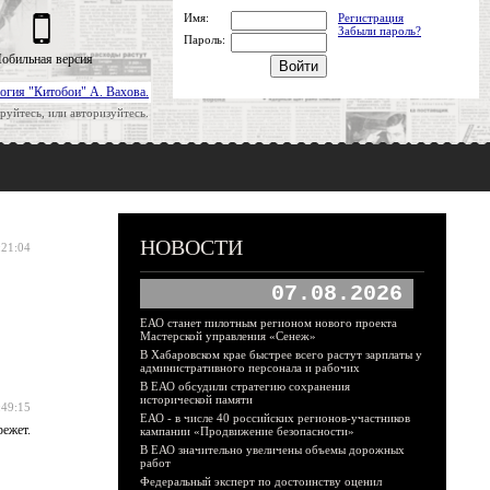
Имя:
Регистрация
Забыли пароль?
Пароль:
обильная версия
огия "Китобои" А. Вахова.
руйтесь, или авторизуйтесь.
НОВОСТИ
:21:04
07.08.2026
ЕАО станет пилотным регионом нового проекта
Мастерской управления «Сенеж»
В Хабаровском крае быстрее всего растут зарплаты у
административного персонала и рабочих
В ЕАО обсудили стратегию сохранения
исторической памяти
:49:15
ЕАО - в числе 40 российских регионов-участников
режет.
кампании «Продвижение безопасности»
В ЕАО значительно увеличены объемы дорожных
работ
Федеральный эксперт по достоинству оценил