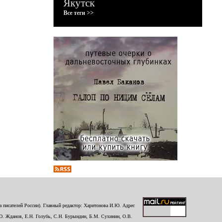
Якутск
Все теги >>
 писателей России). Главный редактор: Харитонова И.Ю. Адрес
Ю. Жданов, Е.Н. Голубь, С.Н. Бурындин, Б.М. Сухинин, О.В.