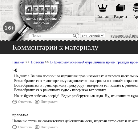
Главная
Разделы
Ар
расширенный пои
Комментарии к материалу
Главная
>>
Новости
>>
В Комсомольске-на-Амуре личный прием граждан прове
:-))
На днях в Ванино произошло нарушение прав и законных интересов нескольких
Если обратиться к транспортному следователю - наверняка он пошлёт к трансп
Если обратиться к транспортному прокурору - наверняка тот пошлёт к районно
Если обратиться к районному судье - наверняка тот пошлёт...
Но не будем забегать вперёд! Вдруг разберутся как надо. Ну, или пошлют куда 
Ответить
Цитировать
проволка
Название статьи не соответствует действительности, неужели автор статьи не от
Ответить
Цитировать