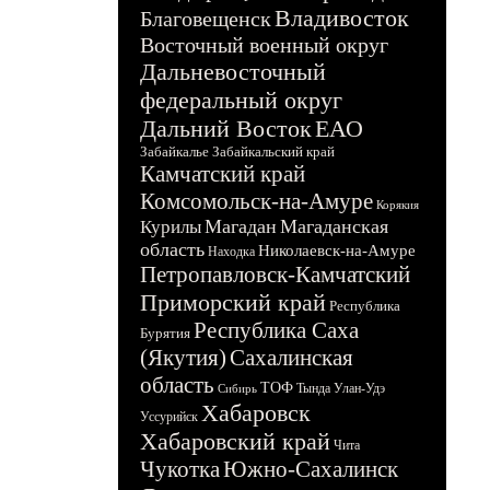
Владивосток
Благовещенск
Восточный военный округ
Дальневосточный
федеральный округ
Дальний Восток
ЕАО
Забайкалье
Забайкальский край
Камчатский край
Комсомольск-на-Амуре
Корякия
Магадан
Магаданская
Курилы
область
Николаевск-на-Амуре
Находка
Петропавловск-Камчатский
Приморский край
Республика
Республика Саха
Бурятия
(Якутия)
Сахалинская
область
ТОФ
Тында
Улан-Удэ
Сибирь
Хабаровск
Уссурийск
Хабаровский край
Чита
Чукотка
Южно-Сахалинск