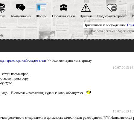
хив
Комментарии
Форум
Обратная связь
Правила
Поддержать проект
М
Приглашаем к обсуждению:
Трил
Надоела реклама? Зарегистри
ск
дет транспортный следователь
>> Комментарии к материалу
10.07.2013 16
 сотен пассажиров.
ортному прокурору.
му судье.
надо... В смысле - разъяснят, куда и к кому обращаться.
13.07.2013 18
личает должность следователя и должность заместителя руководителя???? Название слух 