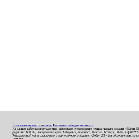
Пользовательское соглашение
,
Политика конфиденциальности
На данном сайте распространяется информация электронного периодического издания «Дебри-Д
редакции: 680032, Хабаровский край, Хабаровск, проспект 60-летия Октября, 88-46, т./ф.8421
Редакционный совет электронного периодического издания «Дебри-ДВ» (на общественных нач
Егорова