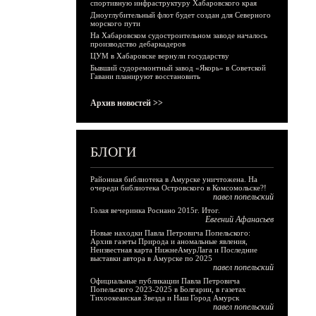
спортивную инфраструктуру Хабаровского края
Дноуглубительный флот будет создан для Северного
морского пути
На Хабаровском судостроительном заводе началось
производство дебаркадеров
ЦУМ в Хабаровске вернули государству
Бывший судоремонтный завод «Якорь» в Советской
Гавани планируют восстановить
Архив новостей >>
БЛОГИ
Районная библиотека в Амурске уничтожена. На
очереди библиотека Островского в Комсомольске?!
павел попельский
Голая вечеринка Роснано 2015г. Итог.
Евгений Афанасьев
Новые находки Павла Петровича Попельского:
Архив газеты Природа и аномальные явления,
Неизвестная карта НижнеАмурЛага и Последние
выставки автора в Амурске по 2025
павел попельский
Официальные публикации Павла Петровича
Попельского 2023-2025 в Болгарии, в газетах
Тихоокеанская Звезда и Наш Город Амурск
павел попельский