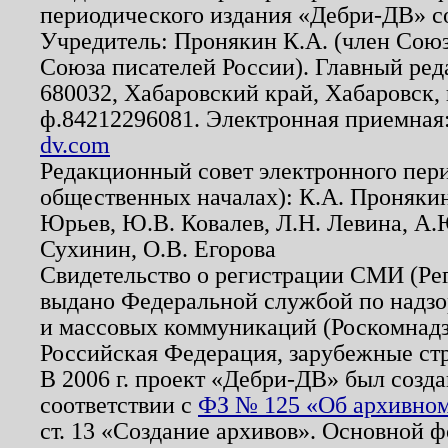
периодического издания «Дебри-ДВ» с
Учредитель: Пронякин К.А. (член Союз
Союза писателей России). Главный ред
680032, Хабаровский край, Хабаровск, п
ф.84212296081. Электронная приемная
dv.com
Редакционный совет электронного пер
общественных началах): К.А. Проняки
Юрьев, Ю.В. Ковалев, Л.Н. Левина, А.
Сухинин, О.В. Егорова
Свидетельство о регистрации СМИ (Р
выдано Федеральной службой по надзо
и массовых коммуникаций (Роскомнадзо
Российская Федерация, зарубежные ст
В 2006 г. проект «Дебри-ДВ» был созда
соответствии с
ФЗ № 125 «Об архивном
ст. 13 «Создание архивов». Основной ф