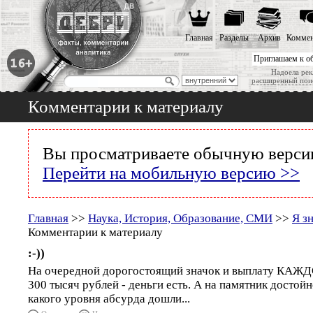
Главная
Разделы
Архив
Коммен
Приглашаем к о
Надоела рек
расширенный пои
Комментарии к материалу
Вы просматриваете обычную версию
Перейти на мобильную версию >>
Главная
>>
Наука, История, Образование, СМИ
>>
Я з
Комментарии к материалу
:-))
На очередной дорогостоящий значок и выплату КА
300 тысяч рублей - деньги есть. А на памятник достой
какого уровня абсурда дошли...