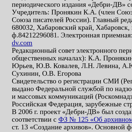
периодического издания «Дебри-ДВ» с
Учредитель: Пронякин К.А. (член Союз
Союза писателей России). Главный ред
680032, Хабаровский край, Хабаровск, п
ф.84212296081. Электронная приемная
dv.com
Редакционный совет электронного пер
общественных началах): К.А. Проняки
Юрьев, Ю.В. Ковалев, Л.Н. Левина, А.
Сухинин, О.В. Егорова
Свидетельство о регистрации СМИ (Р
выдано Федеральной службой по надзо
и массовых коммуникаций (Роскомнадзо
Российская Федерация, зарубежные ст
В 2006 г. проект «Дебри-ДВ» был созда
соответствии с
ФЗ № 125 «Об архивном
ст. 13 «Создание архивов». Основной ф