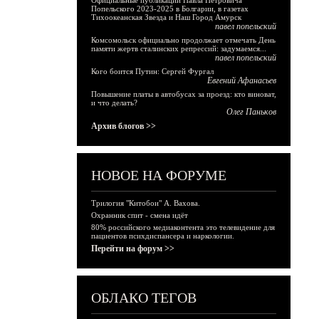
Официальные публикации Павла Петровича
Попельского 2023-2025 в Болгарии, в газетах
Тихоокеанская Звезда и Наш Город Амурск
павел попельский
Комсомольск официально продолжает отмечать День
памяти жертв сталинских репрессий: задумаемся...
павел попельский
Кого боится Путин: Сергей Фургал
Евгений Афанасьев
Повышение платы в автобусах за проезд: кто виноват,
и что делать?
Олег Паньков
Архив блогов >>
НОВОЕ НА ФОРУМЕ
Трилогия "Китобои" А. Вахова.
Охранник спит - смена идёт
80% российского медиаконтента это телевидение для
пациентов психдиспансера и наркологии.
Перейти на форум >>
ОБЛАКО ТЕГОВ