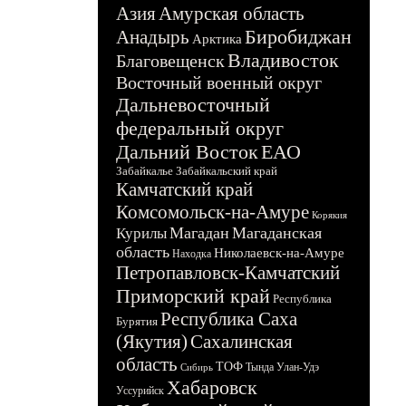
Азия
Амурская область
Биробиджан
Анадырь
Арктика
Владивосток
Благовещенск
Восточный военный округ
Дальневосточный
федеральный округ
Дальний Восток
ЕАО
Забайкалье
Забайкальский край
Камчатский край
Комсомольск-на-Амуре
Корякия
Магадан
Магаданская
Курилы
область
Николаевск-на-Амуре
Находка
Петропавловск-Камчатский
Приморский край
Республика
Республика Саха
Бурятия
(Якутия)
Сахалинская
область
ТОФ
Тында
Улан-Удэ
Сибирь
Хабаровск
Уссурийск