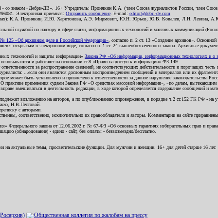
В» со знаком «Дебри-ДВ». 16+ Учредитель: Пронякин К.А. (член Союза журналистов России, член Союза
2296081. Электронная приемная:
Отправить сообщение
. E-mail:
editor@debri-dv.com
алах): К.А. Пронякин, И.Ю. Харитонова, А.Э. Мирмович, Ю.Н. Юрьев, Ю.В. Ковалев, Л.Н. Левина, А.
льной службой по надзору в сфере связи, информационных технологий и массовых коммуникаций (Роском
№ 125 «Об архивном деле в Российской Федерации»
, согласно п. 2 ст. 13 «Создание архивов». Основно
ется открытым в электронном виде, согласно п. 1 ст. 24 вышеобозначенного закона. Архивные документы 
ионных технологий и защиты информации»
Закона РФ «Об информации, информационных технологиях и о за
я основываются и работают на основании ст.8 «Право на доступ к информации» ФЗ-149.
 ответственности за распространение сведений, не соответствующих действительности и порочащих чест
урналиста: ...если они являются дословным воспроизведением сообщений и материалов или их фрагмент
орое может быть установлено и привлечено к ответственности за данное нарушение законодательства Рос
«О практике применения судами Закона РФ «О средствах массовой информации», «по делам, вытекающим 
вправе вмешиваться в деятельность редакции, в ходе которой определяется содержание сообщений и мат
одлежит возложению на авторов, а по опубликованию опровержения, в порядке ч.2 ст.152 ГК РФ - на уч
ожко, Н.В.Пестовой.
ереписку с авторами.
тственны, соответственно, исключительно их правообладатели и авторы. Комментарии на сайте приравне
я» Федерального закона от 12.06.2002 г. № 67-ФЗ «Об основных гарантиях избирательных прав и права н
ацию (обнародование) - едино - сайт, без оплаты - безвозмездно/бесплатно.
ии на актуальные темы, просветительские функции. Для мужчин и женщин. 16+ для детей старше 16 лет.