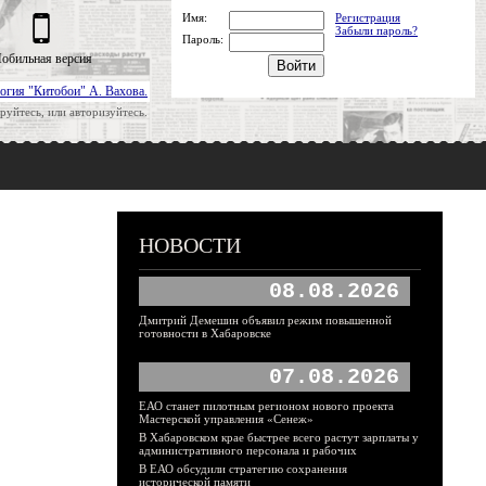
Имя:
Регистрация
Забыли пароль?
Пароль:
обильная версия
огия "Китобои" А. Вахова.
руйтесь, или авторизуйтесь.
НОВОСТИ
08.08.2026
Дмитрий Демешин объявил режим повышенной
готовности в Хабаровске
07.08.2026
ЕАО станет пилотным регионом нового проекта
Мастерской управления «Сенеж»
В Хабаровском крае быстрее всего растут зарплаты у
административного персонала и рабочих
В ЕАО обсудили стратегию сохранения
исторической памяти