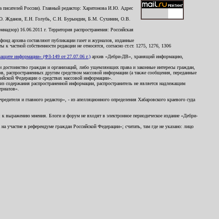
 писателей России). Главный редактор: Харитонова И.Ю. Адрес
Ю. Жданов, Е.Н. Голубь, С.Н. Бурындин, Б.М. Сухинин, О.В.
надзор) 16.06.2011 г. Территория распространения: Российская
й фонд архива составляют публикации газет и журналов, изданные
к частной собственности редакции не относятся, согласно ст.ст. 1275, 1276, 1306
щите информации» (ФЗ-149 от 27.07.06 г.)
архив «Дебри-ДВ», хранящий информацию,
ь и достоинство граждан и организаций, либо ущемляющих права и законные интересы граждан,
ов, распространенных другим средством массовой информации (а также сообщения, переданные
сийской Федерации о средствах массовой информации».
из содержания распространенной информации, распространитель не является надлежащим
ериалов».
редителя и главного редактор», - из апелляционного определения Хабаровского краевого суда
ны к выражению мнения. Блоги и форум не входят в электронное периодическое издание «Дебри-
а участие в референдуме граждан Российской Федерации»; считать, там где не указано: лицо