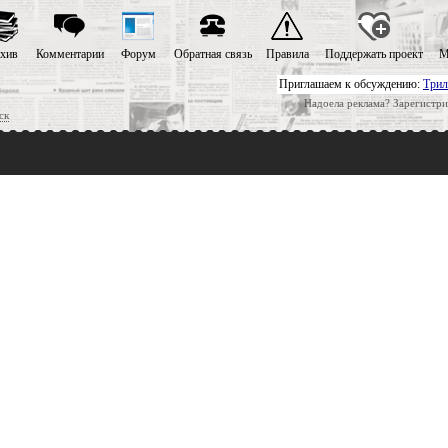
хив
Комментарии
Форум
Обратная связь
Правила
Поддержать проект
М
Приглашаем к обсуждению:
Трил
Надоела реклама? Зарегистри
ск