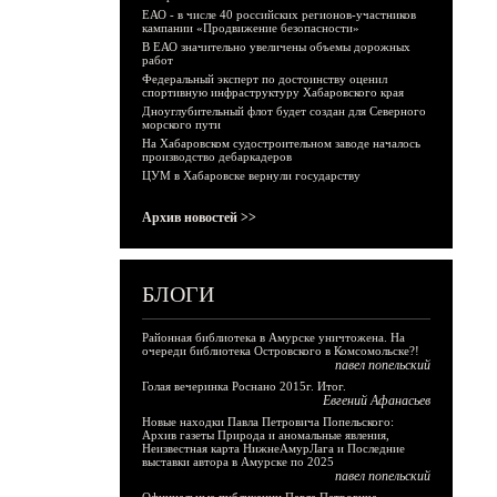
ЕАО - в числе 40 российских регионов-участников
кампании «Продвижение безопасности»
В ЕАО значительно увеличены объемы дорожных
работ
Федеральный эксперт по достоинству оценил
спортивную инфраструктуру Хабаровского края
Дноуглубительный флот будет создан для Северного
морского пути
На Хабаровском судостроительном заводе началось
производство дебаркадеров
ЦУМ в Хабаровске вернули государству
Архив новостей >>
БЛОГИ
Районная библиотека в Амурске уничтожена. На
очереди библиотека Островского в Комсомольске?!
павел попельский
Голая вечеринка Роснано 2015г. Итог.
Евгений Афанасьев
Новые находки Павла Петровича Попельского:
Архив газеты Природа и аномальные явления,
Неизвестная карта НижнеАмурЛага и Последние
выставки автора в Амурске по 2025
павел попельский