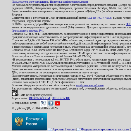
Пользовательское соглашение
,
Политика конфиденциальности
На данном сайте распространяется информация электронного периодического издания «Дебри-Д
редакции: 680032, Хабаровский край, Хабаровск, проспект 60-летия Октября, 88-46, т./ф.8421
Редакционный совет электронного периодического издания «Дебри-ДВ» (на общественных нач
Егорова
Свидетельство о регистрации СМИ (Регистрационный номер)
ЭЛ № ФС77-45537
выдано Федера
Федерация, зарубежные страны.
В 2006 г. проект «Дебри-ДВ» был создан как электронный частный архив, в соответствии с
ФЗ 
книги, а также рукописи по дальневосточной (РФ) тематике. Доступ к архивным документам явля
Гражданского кодекса РФ
.
Согласно ч.2. п.3. ст.17 «Ответственность за правонарушения в сфере информации, информац
гражданско-правовую ответственность за распространение информации не несет. Сайт и редакци
Согласно пп.3,4,6 ст.57 Закона РФ «О СМИ», «Редакция, главный редактор, журналист не несут
либо представляющих собой злоупотребление свободой массовой информации и (или) правами ж
в пресс-релизах и информация государственных, общественных организаций и объединений), кот
Согласно абз.3, п.13 Постановления Пленума Верховного Суда РФ №16 от 15 июня 2010 года 
ответчиком, поскольку исходя из положений Закона РФ «О средствах массовой информации» не 
Воспользуйтесь «Правом на ответ» (ст.46 Закона РФ «О СМИ»).
«В соответствии с положением ч.3 ст.196 ГПК РФ, обязанность компенсации морального вреда п
от 22.08.2012 г. (дело №33-5325/2012) председательствующего И.И.Куликовой, судей С.И.Дор
Мнения авторов материалов не всегда совпадают с позицией редакции. Редакция не вступает в п
Редакция не несет ответственность за содержание внешних ссылок и комментариев. За них отве
ДВ», ответственность за достоверность и наполняемость несут авторы.
Политические опросы/голосования проводятся согласно ч.2. ст.46 «Опросы общественного мнени
(лица), заказавшее (заказавших) проведение опроса и оплатившее (оплативших) указанную публик
Часовой пояс сервера UTC+11 (AEST), фактически +8 мск.
Если вы обнаружили ошибки на сайте, пожалуйста,
сообщите нам об этом
.
Распространение информации о политической, социальной, духовной жизни общества, публикац
СМИ не получает субсидий.
Адреса сайта:
DEBRI-DV.COM
,
DEBRI-DV.RU
.
В социальных сетях:
© Дебри-ДВ, 20.04.2006 - 2026