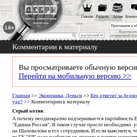
Главная
Разделы
Архив
Коммен
Приглашаем к о
Надоела рек
расширенный пои
Комментарии к материалу
Вы просматриваете обычную версию
Перейти на мобильную версию >>
Главная
>>
Экономика, Деньги
>>
Кто ответит за бедн
ухе?
>> Комментарии к материалу
Серый котик
А почему неоднократно подчеркивается партийность 
"Единая Россия". В таком случае просто необходимо у
на Шаповалова и его сотрудников. И если выяснится, ч
то ГК "ЕР" надо разбираться, почему в партии существ