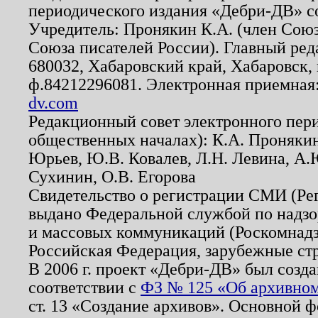
периодического издания «Дебри-ДВ» с
Учредитель: Пронякин К.А. (член Союз
Союза писателей России). Главный ред
680032, Хабаровский край, Хабаровск, п
ф.84212296081. Электронная приемная
dv.com
Редакционный совет электронного пер
общественных началах): К.А. Проняки
Юрьев, Ю.В. Ковалев, Л.Н. Левина, А.
Сухинин, О.В. Егорова
Свидетельство о регистрации СМИ (Р
выдано Федеральной службой по надзо
и массовых коммуникаций (Роскомнадзо
Российская Федерация, зарубежные ст
В 2006 г. проект «Дебри-ДВ» был созда
соответствии с
ФЗ № 125 «Об архивном
ст. 13 «Создание архивов». Основной ф