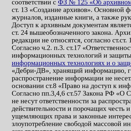
соответствии с
ФЗ № 125 «Об архивном
ст. 13 «Создание архивов». Основной ф
журналов, изданные книги, а также ру
Доступ к архивным документам являетс
ст. 24 вышеобозначенного закона. Арх
редакции не относятся, согласно ст.ст. 
Согласно ч.2. п.3. ст.17 «Ответственн
информационных технологий и защит
информационных технологиях и о защит
«Дебри-ДВ», хранящий информацию, гр
распространение информации не несет.
основании ст.8 «Право на доступ к ин
Согласно пп.3,4,6 ст.57 Закона РФ «О
не несут ответственности за распрост
действительности и порочащих честь и
ущемляющих права и законные интере
злоупотребление свободой массовой ин