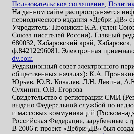
Пользовательское соглашение
,
Политик
На данном сайте распространяется ин
периодического издания «Дебри-ДВ» с
Учредитель: Пронякин К.А. (член Союз
Союза писателей России). Главный ред
680032, Хабаровский край, Хабаровск, п
ф.84212296081. Электронная приемная
dv.com
Редакционный совет электронного пер
общественных началах): К.А. Проняки
Юрьев, Ю.В. Ковалев, Л.Н. Левина, А.
Сухинин, О.В. Егорова
Свидетельство о регистрации СМИ (Р
выдано Федеральной службой по надзо
и массовых коммуникаций (Роскомнадзо
Российская Федерация, зарубежные ст
В 2006 г. проект «Дебри-ДВ» был созда