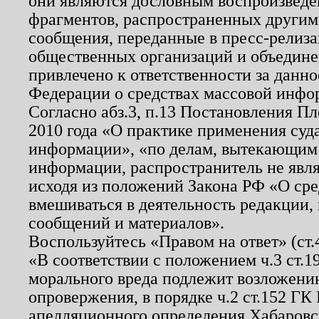
они являются дословным воспроизведе
фрагментов, распространенных другим
сообщения, переданные в пресс-релиза
общественных организаций и объединен
привлечено к ответственности за данн
Федерации о средствах массовой инфо
Согласно абз.3, п.13 Постановления П
2010 года «О практике применения суд
информации», «по делам, вытекающим
информации, распространитель не явл
исходя из положений Закона РФ «О ср
вмешиваться в деятельность редакции, 
сообщений и материалов».
Воспользуйтесь «Правом на ответ» (ст
«В соответствии с положением ч.3 ст.
морального вреда подлежит возложению
опровержения, в порядке ч.2 ст.152 ГК 
апелляционного определения Хабаровско