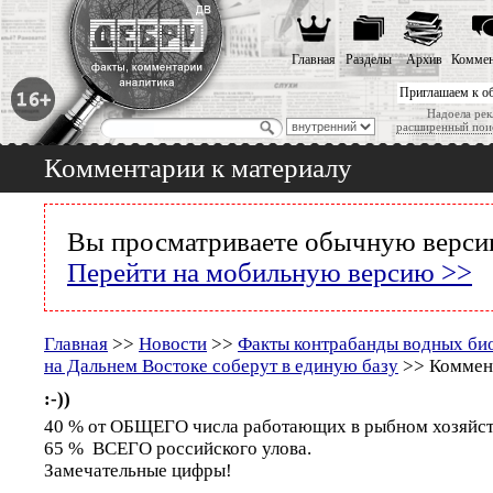
Главная
Разделы
Архив
Коммен
Приглашаем к о
Надоела рек
расширенный пои
Комментарии к материалу
Вы просматриваете обычную версию
Перейти на мобильную версию >>
Главная
>>
Новости
>>
Факты контрабанды водных би
на Дальнем Востоке соберут в единую базу
>> Коммент
:-))
40 % от ОБЩЕГО числа работающих в рыбном хозяйст
65 % ВСЕГО российского улова.
Замечательные цифры!