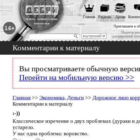
Главная
Разделы
Архив
Коммен
Приглашаем к о
Надоела рек
расширенный пои
Комментарии к материалу
Вы просматриваете обычную версию
Перейти на мобильную версию >>
Главная
>>
Экономика, Деньги
>>
Дорожное лицо кор
Комментарии к материалу
:-))
Классическое изречение о двух проблемах (дураки и д
устарело.
У нас одна проблема: воровство.