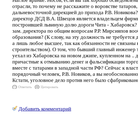
Наглое враньё. Носов, если вы так хорошо осведомлен
отрасли, то почему не расскажите о воровстве татаров
дальневосточной дирекцией до прихода Р.В. Новикова?
директор ДСД В.А. Швецов является владельцем фирм
построившей львиную долю дороги Чита - Хабаровск?
зам. директора по общим вопросам Р.Р. Мирсияпов во
образования? (К слову, на эту должность не требуется
а лишь любое высшее, так как обязанности не связаны
строительством). О том, что бывший главный инженер 
уехал из Хабаровска на новом джипе, купленном на .. д
причастные к отмыванию денег и фальсификации торго
вместе с татарами в западной части РФ? Сейчас к вла
порядочный человек, Р.В. Новиков, а вы необоснованно
Кстати, уголовное дело против него было сфабрикован
Ответить
Цитировать
Добавить комментарий