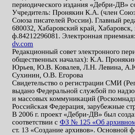
периодического издания «Дебри-ДВ» с
Учредитель: Пронякин К.А. (член Союз
Союза писателей России). Главный ред
680032, Хабаровский край, Хабаровск, п
ф.84212296081. Электронная приемная
dv.com
Редакционный совет электронного пер
общественных началах): К.А. Проняки
Юрьев, Ю.В. Ковалев, Л.Н. Левина, А.
Сухинин, О.В. Егорова
Свидетельство о регистрации СМИ (Р
выдано Федеральной службой по надзо
и массовых коммуникаций (Роскомнадзо
Российская Федерация, зарубежные ст
В 2006 г. проект «Дебри-ДВ» был созда
соответствии с
ФЗ № 125 «Об архивном
ст. 13 «Создание архивов». Основной ф