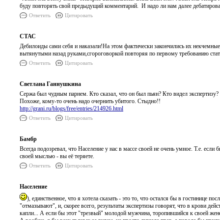
буду повторять свой предыдущий комментарий. И надо ли нам далее дебатирова
Ответить
Цитировать
СТАС
Дебилоиды сами себя и наказали!На этом фактически закончились их некчемные 
вытянутыми назад руками,сгороговоркой повторяя по первому требованию стат
Ответить
Цитировать
Светлана Ганнушкина
Сержа был чудным парнем. Кто сказал, что он был пьян? Кто видел экспертизу? 
Похоже, кому-то очень надо очернить убитого. Стыдно!!
http://grani.ru/blogs/free/entries/214926.html
Ответить
Цитировать
Бамбр
Всегда подозревал, что Население у нас в массе своей не очень умное. Т.е. если
своей мыслью - вы её теряете.
Ответить
Цитировать
Население
), единственное, что я хотела сказать - это то, что остался бы в гостинице п
"отмазывают", и, скорее всего, результаты экспертизы говорят, что в крови дей
капли... А если бы этот "трезвый" молодой мужчина, торопившийся к своей жене 