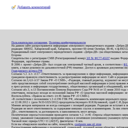
Добавить комментарий
Пользовательское соглашение
,
Политика конфиденциальности
На данном сайте распространяется информация электронного периодического издания «Дебри-Д
редакции: 680032, Хабаровский край, Хабаровск, проспект 60-летия Октября, 88-46, т./ф.8421
Редакционный совет электронного периодического издания «Дебри-ДВ» (на общественных нач
Егорова
Свидетельство о регистрации СМИ (Регистрационный номер)
ЭЛ № ФС77-45537
выдано Федера
Федерация, зарубежные страны.
В 2006 г. проект «Дебри-ДВ» был создан как электронный частный архив, в соответствии с
ФЗ 
книги, а также рукописи по дальневосточной (РФ) тематике. Доступ к архивным документам явля
Гражданского кодекса РФ
.
Согласно ч.2. п.3. ст.17 «Ответственность за правонарушения в сфере информации, информац
гражданско-правовую ответственность за распространение информации не несет. Сайт и редакци
Согласно пп.3,4,6 ст.57 Закона РФ «О СМИ», «Редакция, главный редактор, журналист не несут
либо представляющих собой злоупотребление свободой массовой информации и (или) правами ж
в пресс-релизах и информация государственных, общественных организаций и объединений), кот
Согласно абз.3, п.13 Постановления Пленума Верховного Суда РФ №16 от 15 июня 2010 года 
ответчиком, поскольку исходя из положений Закона РФ «О средствах массовой информации» не 
Воспользуйтесь «Правом на ответ» (ст.46 Закона РФ «О СМИ»).
«В соответствии с положением ч.3 ст.196 ГПК РФ, обязанность компенсации морального вреда п
от 22.08.2012 г. (дело №33-5325/2012) председательствующего И.И.Куликовой, судей С.И.Дор
Мнения авторов материалов не всегда совпадают с позицией редакции. Редакция не вступает в п
Редакция не несет ответственность за содержание внешних ссылок и комментариев. За них отве
ДВ», ответственность за достоверность и наполняемость несут авторы.
Политические опросы/голосования проводятся согласно ч.2. ст.46 «Опросы общественного мнени
(лица), заказавшее (заказавших) проведение опроса и оплатившее (оплативших) указанную публик
Часовой пояс сервера UTC+11 (AEST), фактически +8 мск.
Если вы обнаружили ошибки на сайте, пожалуйста,
сообщите нам об этом
.
Распространение информации о политической, социальной, духовной жизни общества, публикац