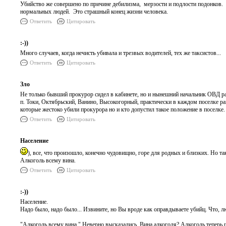
Убийство же совершено по причине дебилизма, мерзости и подлости подонков. И 
нормальных людей. Это страшный конец жизни человека.
Ответить
Цитировать
:-))
Много случаев, когда нечисть убивала и трезвых водителей, тех же таксистов...
Ответить
Цитировать
Зло
Не только бывший прокурор сидел в кабинете, но и нынешний начальник ОВД ра
п. Токи, Октябрьский, Ванино, Высокогорный, практически в каждом поселке ра
которые жестоко убили прокурора но и кто допустил такое положение в поселке
Ответить
Цитировать
Население
), все, что произошло, конечно чудовищно, горе для родных и близких. Но та
Алкоголь всему вина.
Ответить
Цитировать
:-))
Население.
Надо было, надо было... Извините, но Вы вроде как оправдываете убийц. Что, л
"Алкоголь всему вина." Неверно высказались. Вина алкоголя? Алкоголь теперь п