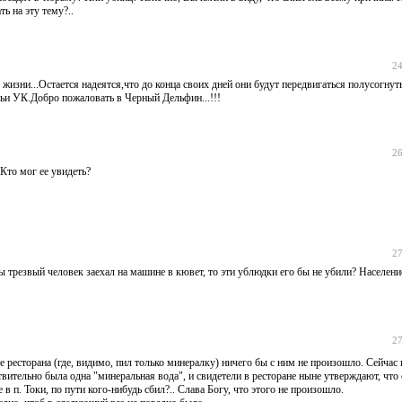
ть на эту тему?..
24
жизни...Остается надеятся,что до конца своих дней они будут передвигаться полусогну
ьи УК.Добро пожаловать в Черный Дельфин...!!!
26
Кто мог ее увидеть?
27
 бы трезвый человек заехал на машине в кювет, то эти ублюдки его бы не убили? Население
27
осле ресторана (где, видимо, пил только минералку) ничего бы с ним не произошло. Сейчас 
ствительно была одна "минеральная вода", и свидетели в ресторане ныне утверждают, что
в п. Токи, по пути кого-нибудь сбил?.. Слава Богу, что этого не произошло.