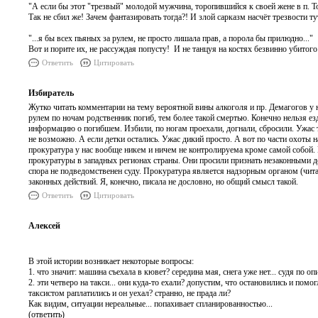
"А если бы этот "трезвый" молодой мужчина, торопившийся к своей жене в п. Ток
Так не сбил же! Зачем фантазировать тогда?! И злой сарказм насчёт трезвости тут
"...я бы всех пьяных за рулем, не просто лишала прав, а порола бы прилюдно..."
Вот и порите их, не рассуждая попусту! И не танцуя на костях безвинно убитого 
Ответить
Цитировать
Избиратель
Жутко читать комментарии на тему вероятной вины алкоголя и пр. Демагогов у 
рулем по ночам родственник погиб, тем более такой смертью. Конечно нельзя е
информацию о погибшем. Избили, по ногам проехали, догнали, сбросили. Ужас та
не возможно. А если детки остались. Ужас дикий просто. А вот по части охоты на
прокуратура у нас вообще никем и ничем не контролируема кроме самой собой. 
прокуратуры в западных регионах страны. Они просили признать незаконными дей
спора не подведомственен суду. Прокуратура является надзорным органом (чи
законных действий. Я, конечно, писала не дословно, но общий смысл такой
Ответить
Цитировать
Алексей
В этой истории возникает некоторые вопросы:
1. что значит: машина съехала в кювет? середина мая, снега уже нет... судя по о
2. эти четверо на такси... они куда-то ехали? допустим, что остановились и помо
таксистом раплатились и он уехал? странно, не прада ли?
Как видим, ситуации нереальные... попахивает спланированностью...
(ответить)