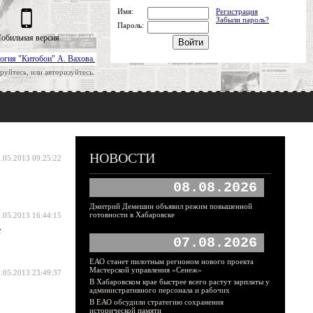
Имя:
Регистрация
Забыли пароль?
Пароль:
обильная версия
огия "Китобои" А. Вахова.
руйтесь, или авторизуйтесь.
НОВОСТИ
.05.2013 09:25:22
08.08.2026
Дмитрий Демешин объявил режим повышенной
готовности в Хабаровске
.05.2013 16:44:15
е
07.08.2026
ЕАО станет пилотным регионом нового проекта
Мастерской управления «Сенеж»
.05.2013 23:49:37
В Хабаровском крае быстрее всего растут зарплаты у
административного персонала и рабочих
В ЕАО обсудили стратегию сохранения
исторической памяти