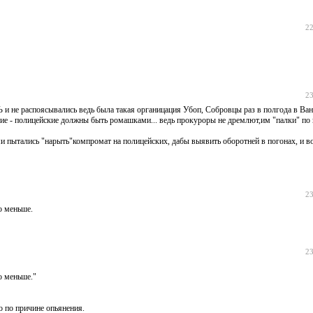
22
23
 и не распоясывались ведь была такая органицация Убоп, Собровцы раз в полгода в Ва
угие - полицейские должны быть ромашками... ведь прокуроры не дремлют,им "палки" п
 пытались "нарыть"компромат на полицейских, дабы выявить оборотней в погонах, и в
23
о меньше.
23
о меньше."
о по причине опьянения.