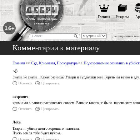
Главная
Разделы
Ар
расширенный пои
Комментарии к материалу
Главная
>>
Суд, Криминал, Прокуратура
>>
Подозреваемые сознались в убийст
:-))
Знали, не знали... Какая разница? Упыри и вурдалаки они. Гореть им вечно в аду.
Ответить
Цитировать
петрович
криминал в ванино распоясался совсем. Раньше такого не было. парень этот гов
Ответить
Цитировать
Леха
Твари..... убили такого хорошего человека.
Пусть земля тебе будет пухом.
Ответить
Цитировать