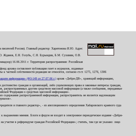
 писателей России). Главный редактор: Харитонова И.Ю. Адрес
Ю. Жданов, Е.Н. Голубь, С.Н. Бурындин, Б.М. Сухинин, О.В.
надзор) 16.06.2011 г. Территория распространения: Российская
й фонд архива составляют публикации газет и журналов, изданные
к частной собственности редакции не относятся, согласно ст.ст. 1275, 1276, 1306
щите информации» (ФЗ-149 от 27.07.06 г.)
архив «Дебри-ДВ», хранящий информацию,
ь и достоинство граждан и организаций, либо ущемляющих права и законные интересы граждан,
ов, распространенных другим средством массовой информации (а также сообщения, переданные
сийской Федерации о средствах массовой информации».
из содержания распространенной информации, распространитель не является надлежащим
ериалов».
редителя и главного редактор», - из апелляционного определения Хабаровского краевого суда
ны к выражению мнения. Блоги и форум не входят в электронное периодическое издание «Дебри-
а участие в референдуме граждан Российской Федерации»; считать, там где не указано: лицо