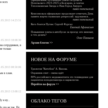
Официальные публикации Павла Петровича
я всех
Попельского 2023-2025 в Болгарии, в газетах
Тихоокеанская Звезда и Наш Город Амурск
павел попельский
Комсомольск официально продолжает отмечать День
памяти жертв сталинских репрессий: задумаемся...
павел попельский
.05.2013 14:23:51
Кого боится Путин: Сергей Фургал
Евгений Афанасьев
Повышение платы в автобусах за проезд: кто виноват,
и что делать?
Олег Паньков
.05.2013 18:08:30
Архив блогов >>
на сотрудников, в
не только
НОВОЕ НА ФОРУМЕ
.05.2013 08:50:06
Трилогия "Китобои" А. Вахова.
ным в хлам.
Охранник спит - смена идёт
80% российского медиаконтента это телевидение для
пациентов психдиспансера и наркологии.
Перейти на форум >>
.05.2013 13:08:12
ОБЛАКО ТЕГОВ
 и ну...
о это не так. Не