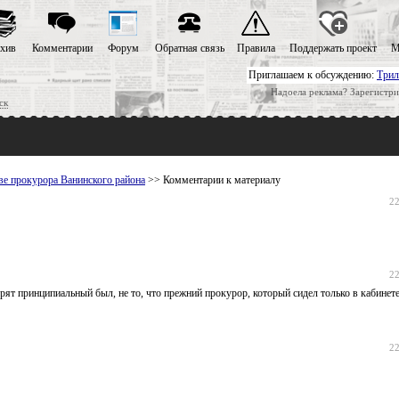
хив
Комментарии
Форум
Обратная связь
Правила
Поддержать проект
М
Приглашаем к обсуждению:
Трил
Надоела реклама? Зарегистри
ск
ве прокурора Ванинского района
>> Комментарии к материалу
22
22
орят принципиальный был, не то, что прежний прокурор, который сидел только в кабинет
22