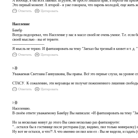
А вообще, я бы всех пьяных за рулем, не просто лишала прав, а порола бы прил
Это первый момент. А второй - я уже говорила, что парень молодой, еще жить ж
Ответить
Цитировать
Население
Бамбр
Всегда подозревал, что Население у нас в массе своей не очень умное. Т.е. если
своей мыслью - вы её теряете.
--------------------------
Я мысль не теряю. И фантазировать на тему "Заехал бы трезвый в кювет и т. д. 
Ответить
Цитировать
:-))
Уважаемая Светлана Ганнушкина, Вы правы. Всё это первые слухи, на уровне с
СТАСУ. К сожалению, эти мерзавцы не получат пожизненного лишения свободы.
Ответить
Цитировать
:-))
Населению.
В своём ответе уважаемому Бамбру Вы написали: «И фантазировать на тему "Заех
Но за несколько минут до этого Вы сами несколько раз фантазируете:
"...остался бы в гостинице после ресторана (где, видимо, пил только минералку)
Ну вот не остался, и что?! А что именно он пил или ел - Вы не видели, и гадать (т