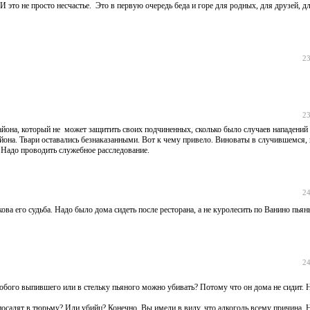
это не просто несчастье. Это в первую очередь беда и горе для родных, для друзей, дл
23
23
йона, который не может защитить своих подчиненных, сколько было случаев нападений 
йона. Твари оставались безнаказанными. Вот к чему привело. Виноваты в случившемся, 
. Надо проводить служебное расследование.
24
кова его судьба. Надо было дома сидеть после ресторана, а не куролесить по Ванино пья
24
юбого выпившего или в стельку пьяного можно убивать? Потому что он дома не сидит. Ну
осадят в тюрьму? Или убийц? Конечно, Вы имели в виду, что алкоголь всему причина. Н