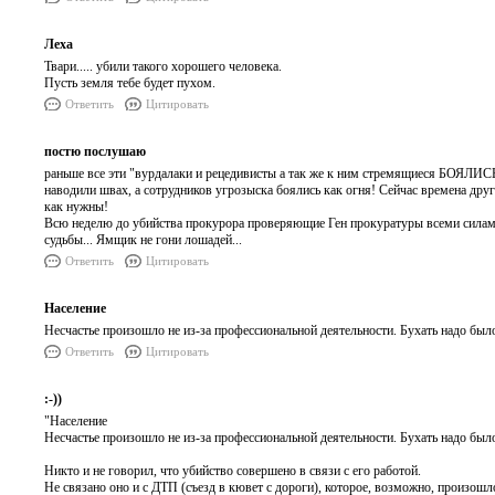
Леха
Твари..... убили такого хорошего человека.
Пусть земля тебе будет пухом.
Ответить
Цитировать
постю послушаю
раньше все эти "вурдалаки и рецедивисты а так же к ним стремящиеся БОЯЛИСЬ
наводили швах, а сотрудников угрозыска боялись как огня! Сейчас времена др
как нужны!
Всю неделю до убийства прокурора проверяющие Ген прокуратуры всеми силами
судьбы... Ямщик не гони лошадей...
Ответить
Цитировать
Население
Несчастье произошло не из-за профессиональной деятельности. Бухать надо был
Ответить
Цитировать
:-))
"Население
Несчастье произошло не из-за профессиональной деятельности. Бухать надо был
Никто и не говорил, что убийство совершено в связи с его работой.
Не связано оно и с ДТП (съезд в кювет с дороги), которое, возможно, произошл