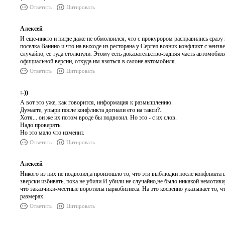
Ответить
Цитировать
Алексей
И еще-никто и нигде даже не обмолвился, что с прокурором расправились сразу
поселка Ванино и что на выходе из ресторана у Сергея возник конфликт с неи
случайно, ее туда столкнули. Этому есть доказательство-задняя часть автомоби
официальной версии, откуда им взяться в салоне автомобиля.
Ответить
Цитировать
:-))
А вот это уже, как говорится, информация к размышлению.
Думаете, упыри после конфликта догнали его на такси?..
Хотя... он же их потом вроде бы подвозил. Но это - с их слов.
Надо проверять.
Но это мало что изменит.
Ответить
Цитировать
Алексей
Никого из них не подвозил,а произошло то, что эти выблюдки после конфликта 
зверски избивать, пока не убили.И убили не случайно,не было никакой немотивир
что заказчики-местные воротилы наркобизнеса. На это косвенно указывает то,
размерах.
Ответить
Цитировать