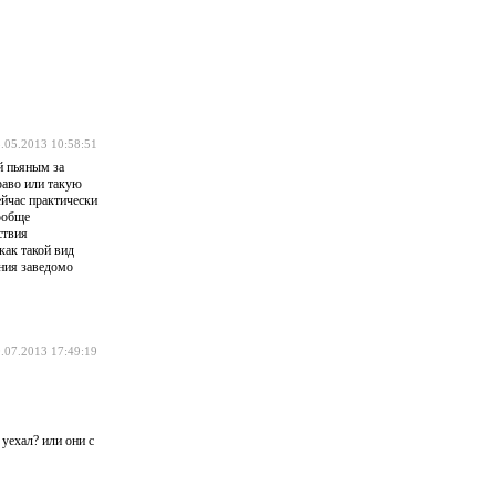
.05.2013 10:58:51
й пьяным за
раво или такую
ейчас практически
вообще
ствия
как такой вид
ния заведомо
.07.2013 17:49:19
 уехал? или они с