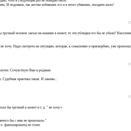
юдно, чтоб в следующий раз не повадно было.
ить. И подонков, так жестко избивших его и в итоге убивших, посадить мало!
27
 бы трезвый человек заехал на машине в кювет, то эти ублюдки его бы не убили? Население
" не хочу. Надо смотреть на ситуацию, которая, к сожалению и прискорбию, уже произош
27
плетен. Сочувствую Вам и родным.
 Судебная практика такая. И законы...
27
ал бы трезвый в кювет и т. д. " не хочу.»
 ничего бы с ним не произошло."
.е. фантазировать) не стоит.