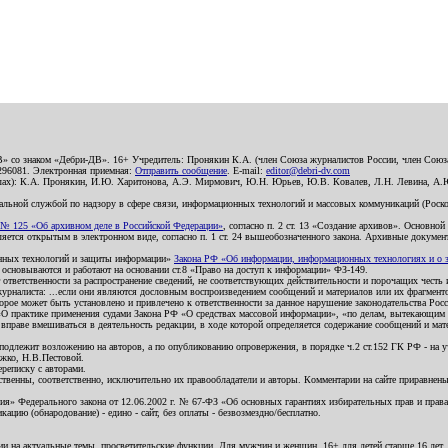
В» со знаком «Дебри-ДВ». 16+ Учредитель: Пронякин К.А. (член Союза журналистов России, член Союза
2296081. Электронная приемная:
Отправить сообщение
. E-mail:
editor@debri-dv.com
алах): К.А. Пронякин, И.Ю. Харитонова, А.Э. Мирмович, Ю.Н. Юрьев, Ю.В. Ковалев, Л.Н. Левина, А.
льной службой по надзору в сфере связи, информационных технологий и массовых коммуникаций (Роском
№ 125 «Об архивном деле в Российской Федерации»
, согласно п. 2 ст. 13 «Создание архивов». Основно
ется открытым в электронном виде, согласно п. 1 ст. 24 вышеобозначенного закона. Архивные документы 
ионных технологий и защиты информации»
Закона РФ «Об информации, информационных технологиях и о за
я основываются и работают на основании ст.8 «Право на доступ к информации» ФЗ-149.
 ответственности за распространение сведений, не соответствующих действительности и порочащих чест
урналиста: ...если они являются дословным воспроизведением сообщений и материалов или их фрагмент
орое может быть установлено и привлечено к ответственности за данное нарушение законодательства Рос
«О практике применения судами Закона РФ «О средствах массовой информации», «по делам, вытекающим 
вправе вмешиваться в деятельность редакции, в ходе которой определяется содержание сообщений и мат
одлежит возложению на авторов, а по опубликованию опровержения, в порядке ч.2 ст.152 ГК РФ - на уч
ожко, Н.В.Пестовой.
ереписку с авторами.
тственны, соответственно, исключительно их правообладатели и авторы. Комментарии на сайте приравне
я» Федерального закона от 12.06.2002 г. № 67-ФЗ «Об основных гарантиях избирательных прав и права н
ацию (обнародование) - едино - сайт, без оплаты - безвозмездно/бесплатно.
ии на актуальные темы, просветительские функции. Для мужчин и женщин. 16+ для детей старше 16 лет.