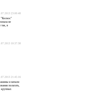
.07.2013 23:00:48
е "Космос"
попала не
 так, в
.07.2013 10:37:38
.07.2013 21:45:16
 машины и начали
ования полагать,
в крупных