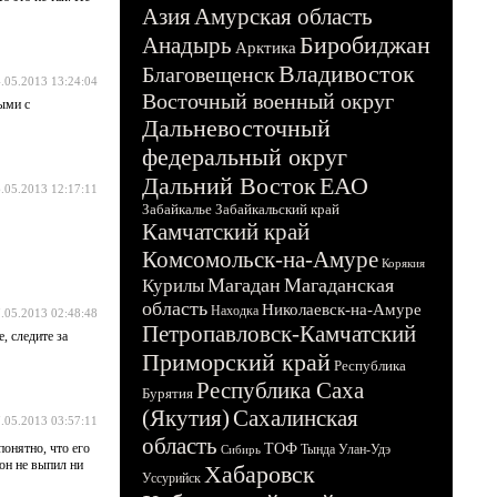
Азия
Амурская область
Биробиджан
Анадырь
Арктика
Владивосток
Благовещенск
.05.2013 13:24:04
Восточный военный округ
тыми с
Дальневосточный
федеральный округ
Дальний Восток
ЕАО
.05.2013 12:17:11
Забайкалье
Забайкальский край
Камчатский край
Комсомольск-на-Амуре
Корякия
Магадан
Магаданская
Курилы
область
Николаевск-на-Амуре
Находка
.05.2013 02:48:48
Петропавловск-Камчатский
, следите за
Приморский край
Республика
Республика Саха
Бурятия
(Якутия)
Сахалинская
.05.2013 03:57:11
область
понятно, что его
ТОФ
Тында
Улан-Удэ
Сибирь
 он не выпил ни
Хабаровск
Уссурийск