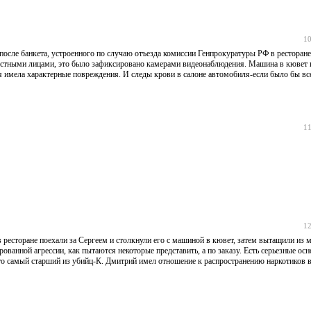
10
 после банкета, устроенного по случаю отъезда комиссии Генпрокуратуры РФ в ресторан
звестными лицами, это было зафиксировано камерами видеонаблюдения. Машина в кювет 
ля имела характерные повреждения. И следы крови в салоне автомобиля-если было бы все
11
12
в ресторане поехали за Сергеем и столкнули его с машиной в кювет, затем вытащили из
ованной агрессии, как пытаются некоторые представить, а по заказу. Есть серьезные осн
 что самый старший из убийц-К. Дмитрий имел отношение к распространению наркотиков 