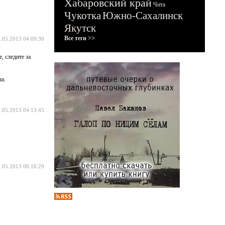
Хабаровский край
Чита
Чукотка
Южно-Сахалинск
Якутск
Все теги >>
.05.2013 04:09:30
, следите за
ла.
.05.2013 04:13:45
.05.2013 08:16:29