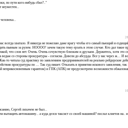
и, по пути кого-нибудь сбил?.."
 неуместен...
человека...
28
нас всегда хватало. Я никогда не пожелаю даже врагу чтобы его самый пьющий и ездящи
здить пьяным за рулем. НОООО! зачем такую тему ерзать в этом случае. Кто дал такое п
кой, что слов нет. Очень. Очень сочувствую близким и друзьям. Держитесь, хотя это с
 ведьм со стороны прокуратуры - согласна. Довели до абсурда. Все у нас через ж.... И 
Как-то читала суд практику по заявлениям предпринимателей на реально рейдерские дей
ствия прокуратуры по .... Так суд пишет. Отказать в принятии искового заявления, так 
тай неприкосновенным гарантом) и ГПК (АПК) не предусмотрено возможности обжалова
.
10
писанию, Сергей лихачем не был...
гли вытащить автомашину... а куда делся таксист со своей машиной? послал клиетов на.. и