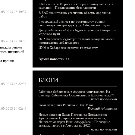
ЕАО - в числе 40 российских регионов-участников
кампании «Продвижение безопасности»
.05.2013 23:49:37
В ЕАО значительно увеличены объемы дорожных
работ
Федеральный эксперт по достоинству оценил
спортивную инфраструктуру Хабаровского края
Дноуглубительный флот будет создан для Северного
морского пути
На Хабаровском судостроительном заводе началось
.05.2013 02:18:58
производство дебаркадеров
нинском районе
ЦУМ в Хабаровске вернули государству
о превышению ой
Архив новостей >>
от ирония
БЛОГИ
.05.2013 03:32:33
Районная библиотека в Амурске уничтожена. На
очереди библиотека Островского в Комсомольске?!
павел попельский
Голая вечеринка Роснано 2015г. Итог.
.05.2013 14:02:48
Евгений Афанасьев
Новые находки Павла Петровича Попельского:
Архив газеты Природа и аномальные явления,
Неизвестная карта НижнеАмурЛага и Последние
выставки автора в Амурске по 2025
павел попельский