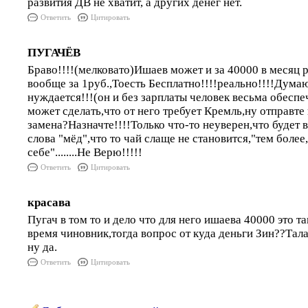
развития ДВ не хватит, а других денег нет.
Ответить
Цитировать
ПУГАЧЁВ
Браво!!!!(мелковато)Ишаев может и за 40000 в месяц р
вообще за 1руб.,Тоесть Бесплатно!!!!реально!!!!Думаю
нуждается!!!(он и без зарплаты человек весьма обесп
может сделать,что от него требует Кремль,ну отправте 
замена?Назначте!!!!Только что-то неуверен,что будет 
слова "мёд",что то чай слаще не становится,"тем более,
себе"........Не Верю!!!!!
Ответить
Цитировать
красава
Пугач в том то и дело что для него ишаева 40000 это та
время чиновник,тогда вопрос от куда деньги Зин??Тала
ну да.
Ответить
Цитировать