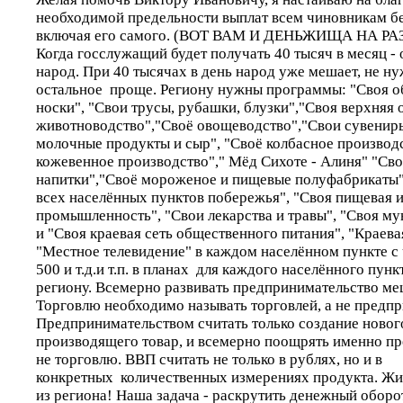
необходимой предельности выплат всем чиновникам бе
включая его самого. (ВОТ ВАМ И ДЕНЬЖИЩА НА Р
Когда госслужащий будет получать 40 тысяч в месяц -
народ. При 40 тысячах в день народ уже мешает, не нуж
остальное проще. Региону нужны программы: "Своя об
носки", "Свои трусы, рубашки, блузки","Своя верхняя
животноводство","Своё овощеводство","Свои сувениры
молочные продукты и сыр", "Своё колбасное производс
кожевенное производство"," Мёд Сихоте - Алиня" "Своя
напитки","Своё мороженое и пищевые полуфабрикаты"
всех населённых пунктов побережья", "Своя пищевая и
промышленность", "Свои лекарства и травы", "Своя му
и "Своя краевая сеть общественного питания", "Краева
"Местное телевидение" в каждом населённом пункте с
500 и т.д.и т.п. в планах для каждого населённого пунк
региону. Всемерно развивать предпринимательство ме
Торговлю необходимо называть торговлей, а не предп
Предпринимательством считать только создание новог
производящего товар, и всемерно поощрять именно пр
не торговлю. ВВП считать не только в рублях, но и в
конкретных количественных измерениях продукта. Жит
из региона! Наша задача - раскрутить денежный обор