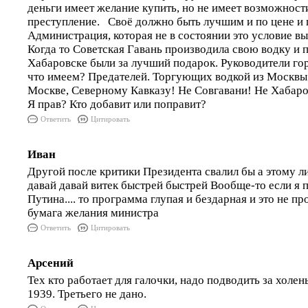
деньги имеет желание купить, но не имеет возможности
преступление. Своё должно быть лучшим и по цене и п
Администрация, которая не в состоянии это условие вы
Когда то Советская Гавань производила свою водку и п
Хабаровске были за лучший подарок. Руководители го
что имеем? Предателей. Торгующих водкой из Москв
Москве, Северному Кавказу! Не Совгавани! Не Хабаро
Я прав? Кто добавит или поправит?
Ответить
Цитировать
Иван
Другой после критики Президента свалил бы а этому 
давай давай витек быстрей быстрей Вообще-то если я 
Путина.... то программа глупая и бездарная и это не п
бумага желания министра
Ответить
Цитировать
Арсений
Тех кто работает для галочки, надо подводить за холен
1939. Третьего не дано.