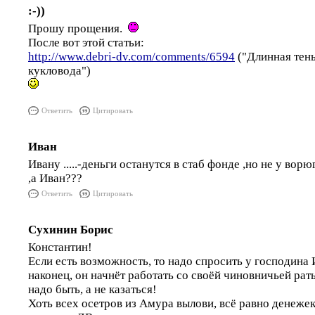
:-))
Прошу прощения.
После вот этой статьи:
http://www.debri-dv.com/comments/6594
("Длинная тень
кукловода")
Ответить
Цитировать
Иван
Ивану .....-деньги останутся в стаб фонде ,но не у вор
,а Иван???
Ответить
Цитировать
Сухинин Борис
Константин!
Если есть возможность, то надо спросить у господина 
наконец, он начнёт работать со своёй чиновничьей рат
надо быть, а не казаться!
Хоть всех осетров из Амура вылови, всё равно денеже