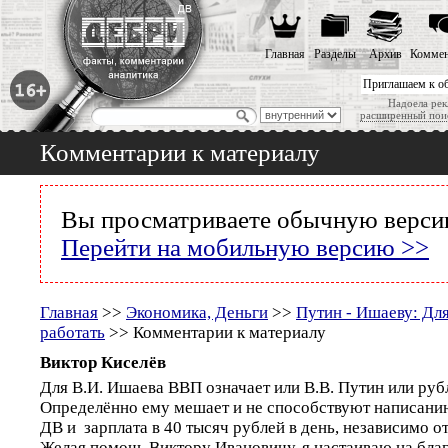
Главная
Разделы
Архив
Коммен
Приглашаем к о
Надоела рек
расширенный пои
Комментарии к материалу
Вы просматриваете обычную версию
Перейти на мобильную версию >>
Главная
>>
Экономика, Деньги
>>
Путин - Ишаеву: Для
работать
>> Комментарии к материалу
Виктор Киселёв
Для В.И. Ишаева ВВП означает или В.В. Путин или рубли
Определённо ему мешает и не способствуют написани
ДВ и зарплата в 40 тысяч рублей в день, независимо от
Желая помочь Виктору Ивановичу, я настаиваю на бла