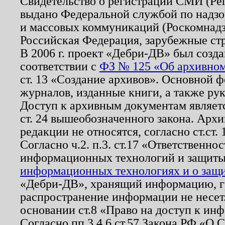
Свидетельство о регистрации СМИ (Р
выдано Федеральной службой по надзо
и массовых коммуникаций (Роскомнадзо
Российская Федерация, зарубежные ст
В 2006 г. проект «Дебри-ДВ» был созда
соответствии с
ФЗ № 125 «Об архивном
ст. 13 «Создание архивов». Основной ф
журналов, изданные книги, а также ру
Доступ к архивным документам являетс
ст. 24 вышеобозначенного закона. Арх
редакции не относятся, согласно ст.ст. 
Согласно ч.2. п.3. ст.17 «Ответственн
информационных технологий и защит
информационных технологиях и о защит
«Дебри-ДВ», хранящий информацию, гр
распространение информации не несет.
основании ст.8 «Право на доступ к ин
Согласно пп.3,4,6 ст.57 Закона РФ «О