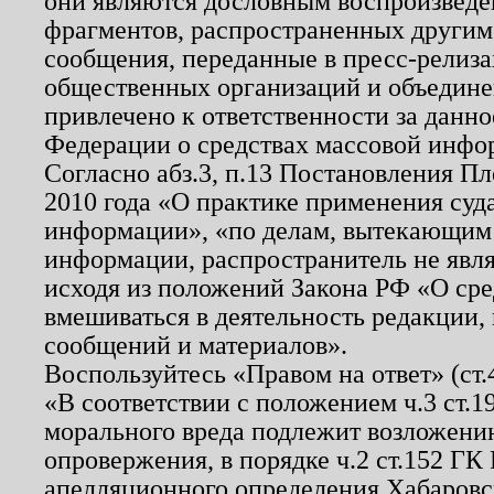
они являются дословным воспроизведе
фрагментов, распространенных другим
сообщения, переданные в пресс-релиза
общественных организаций и объединен
привлечено к ответственности за данн
Федерации о средствах массовой инфо
Согласно абз.3, п.13 Постановления П
2010 года «О практике применения суд
информации», «по делам, вытекающим
информации, распространитель не явл
исходя из положений Закона РФ «О ср
вмешиваться в деятельность редакции, 
сообщений и материалов».
Воспользуйтесь «Правом на ответ» (ст
«В соответствии с положением ч.3 ст.
морального вреда подлежит возложению
опровержения, в порядке ч.2 ст.152 ГК 
апелляционного определения Хабаровско