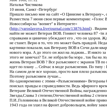
Наталья Чистякова
10 июня, Санкт -Петербург
Пришло письмо мне на сайт «О Цинизме к Ветерану», 
Разместила 7 июня свои первые комментарии: «Голос 
Новоссибирска "вопиет" в Интернете»
(
http://yaroslavova.livejournal.com/13876.html
) . Види
найти не может Ветеран ВОВ. Гоняют человека 87 -ти 
справками и цинично убеждают его , что он здоров. Жд
не станет. Верю в то, что это может быть правдой. Нед
картинки показали, как Ветерану ВОВ в Сочи дали ква
нового мэра. А до этого он жил на лоджии... И никто з
этого не замечал? Т.е. не избрали бы мэра , так бы на 
жизнь Ветеран ВОВ ? Все разъясняют с экранов ТВ по п
идет по плану ... Сейчас в моде разъяснения. По типу :
На самом деле все хорошо, просто вам плохо разъяснил
Поэтому разъясняем лучше...
Но одновременно с этими «Разъяснениями» Ветераны 
поисках правды и справедливости. Ведь эфирного врем
Ветеране Великой Отечественной Войны, награжденн
Звезды,Славы 3 степени,Отечественной войны 2 степен
П.И..Головинова в Великой Отечественной войне приво
1943 года он ушел на фронт добровольцем, войну закон