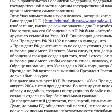
РФ, в правительство Российской Федерации, федераль
государственной власти и органы государственной вла
органы местного самоуправления».
Этот Указ внимательно изучал человек , который хотел
Виноградов Ю.Е. (
http://zhurnal.lib.ru/w/winogradow_j
изобретение, имеющее важное значение для Энергобез
После того, как его Обращение в АП РФ было «отфутбо
другие со ссылкой на Указ, Ю.Е. Виноградов досконал
Указ Президента РФ №1102 и пришел к выводу , что
« Президент РФ действительно не создал условия для т
информацию с мест. Из текста Указа следует, что деп
обращений граждан создан для того, чтобы отсечь от 
информацию с мест, чтобы «завязать глаза» человеку, 
Обращу внимание , что Указ издан в 2004 году , когд
Президента РФ возглавлял нынешний Президент России 
должен быть в курсе.
Как далее анализирует Ю.Е.Виноградов : «Указ Прези
августа 2004 г. стал прецедентом. Во всех других ведо
образу и подобию, созданы инструкции по борьбе с п
созданы отделы по борьбе с письмами граждан....
До представителей (депутатов, глав партий, глав комит
Думе, до главы ГД, общественной палаты) нет возможн
поскольку письма граждан перехватываются службами