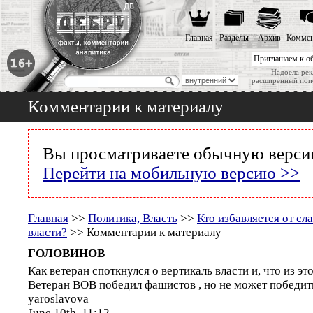
Главная
Разделы
Архив
Коммен
Приглашаем к о
Надоела рек
расширенный пои
Комментарии к материалу
Вы просматриваете обычную версию
Перейти на мобильную версию >>
Главная
>>
Политика, Власть
>>
Кто избавляется от сл
власти?
>> Комментарии к материалу
ГОЛОВИНОВ
Как ветеран споткнулся о вертикаль власти и, ч
Ветеран ВОВ победил фашистов , но не может победить 
yaroslavova
June 10th, 11:12