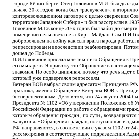
городе Кёнигсберге. Отец Головинов М.И. был дважды
начале 30-х годов, когда был «раскулачен», и вторично
контрреволюционном заговоре с целью свержения Сове
территории Западной Сибири» и был расстрелян в 193
Головинов М.Г.в конце 20-х годов был забит до смерти
помещении сельсовета села Кир – Майдан. Сам П.И.Го
добровольцем на войну как сын врага народа работал в
репрессирован и впоследствии реабилитирован. Потом
дошел до Победы.
П.И.Головинов прислал мне текст его Обращения к Пре
его мытарств. Я привожу это Обращение в настоящем 
знакомая. Но особо циничная, потому что речь идет о В
который уже подвергался репрессиям.
Ветеран ВОВ выбрал своим адресатом Президента РФ. 
практика, именно Обращение Ветерана ВОВ к Президе
бесперспективным. Дело в том, что 24 августа 2004 бы
Президента № 1102 «Об утверждении Положения об У
Российской Федерации по работе с обращениями гражд
которым обращения граждан , по сути , возвращаются 
жалуются: «Обращения граждан, поступающие в адми
РФ, направляются, в соответствии с указом 1102 от 24 
рассмотрения в соответствующие подразделения Адм