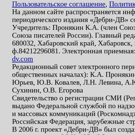
Пользовательское соглашение
,
Политик
На данном сайте распространяется ин
периодического издания «Дебри-ДВ» с
Учредитель: Пронякин К.А. (член Союз
Союза писателей России). Главный ред
680032, Хабаровский край, Хабаровск, п
ф.84212296081. Электронная приемная
dv.com
Редакционный совет электронного пер
общественных началах): К.А. Проняки
Юрьев, Ю.В. Ковалев, Л.Н. Левина, А.
Сухинин, О.В. Егорова
Свидетельство о регистрации СМИ (Р
выдано Федеральной службой по надзо
и массовых коммуникаций (Роскомнадзо
Российская Федерация, зарубежные ст
В 2006 г. проект «Дебри-ДВ» был созда