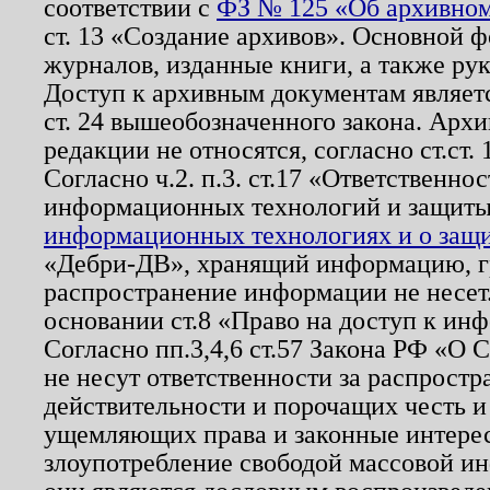
соответствии с
ФЗ № 125 «Об архивном
ст. 13 «Создание архивов». Основной ф
журналов, изданные книги, а также ру
Доступ к архивным документам являетс
ст. 24 вышеобозначенного закона. Арх
редакции не относятся, согласно ст.ст. 
Согласно ч.2. п.3. ст.17 «Ответственн
информационных технологий и защит
информационных технологиях и о защит
«Дебри-ДВ», хранящий информацию, гр
распространение информации не несет.
основании ст.8 «Право на доступ к ин
Согласно пп.3,4,6 ст.57 Закона РФ «О
не несут ответственности за распрост
действительности и порочащих честь и
ущемляющих права и законные интере
злоупотребление свободой массовой ин