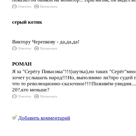
Ответить
Цитировать
серый котик
Виктору Черепкову - да,да,да!
Ответить
Цитировать
РОМАН
Я за "Серёгу Пивасика"!!!(шутка),но таких "Серёг"мног
хочет услышать народ!!!Но, выполнимо ли?про судей п
что то революционно-сказочное!!!!Поживём-увидим....
20?,кто меньше?
Ответить
Цитировать
Добавить комментарий