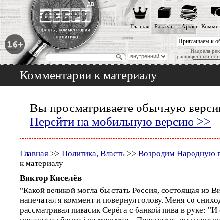
Главная
Разделы
Архив
Коммен
Приглашаем к о
Надоела рек
расширенный пои
Комментарии к материалу
Вы просматриваете обычную версию
Перейти на мобильную версию >>
Главная
>>
Политика, Власть
>>
Возродим Народную в
к материалу
Виктор Киселёв
"Какой великой могла бы стать Россия, состоящая из В
напечатал я коммент и повернул голову. Меня со сних
рассматривал пивасик Серёга с банкой пива в руке: "И 
показал он банкой на монитор... Прагматик, он видел в