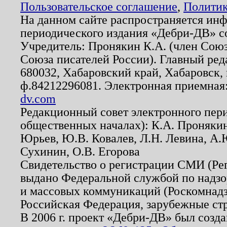
Пользовательское соглашение
,
Политик
На данном сайте распространяется ин
периодического издания «Дебри-ДВ» с
Учредитель: Пронякин К.А. (член Союз
Союза писателей России). Главный ред
680032, Хабаровский край, Хабаровск, п
ф.84212296081. Электронная приемная
dv.com
Редакционный совет электронного пер
общественных началах): К.А. Проняки
Юрьев, Ю.В. Ковалев, Л.Н. Левина, А.
Сухинин, О.В. Егорова
Свидетельство о регистрации СМИ (Р
выдано Федеральной службой по надзо
и массовых коммуникаций (Роскомнадзо
Российская Федерация, зарубежные ст
В 2006 г. проект «Дебри-ДВ» был созда