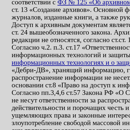
соответствии с
ФЗ № 125 «Об архивном
ст. 13 «Создание архивов». Основной ф
журналов, изданные книги, а также ру
Доступ к архивным документам являетс
ст. 24 вышеобозначенного закона. Арх
редакции не относятся, согласно ст.ст. 
Согласно ч.2. п.3. ст.17 «Ответственн
информационных технологий и защит
информационных технологиях и о защит
«Дебри-ДВ», хранящий информацию, гр
распространение информации не несет.
основании ст.8 «Право на доступ к ин
Согласно пп.3,4,6 ст.57 Закона РФ «О
не несут ответственности за распрост
действительности и порочащих честь и
ущемляющих права и законные интере
злоупотребление свободой массовой ин