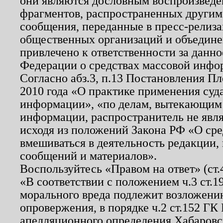
они являются дословным воспроизведе
фрагментов, распространенных другим
сообщения, переданные в пресс-релиза
общественных организаций и объединен
привлечено к ответственности за данн
Федерации о средствах массовой инфо
Согласно абз.3, п.13 Постановления П
2010 года «О практике применения суд
информации», «по делам, вытекающим
информации, распространитель не явл
исходя из положений Закона РФ «О ср
вмешиваться в деятельность редакции, 
сообщений и материалов».
Воспользуйтесь «Правом на ответ» (ст
«В соответствии с положением ч.3 ст.
морального вреда подлежит возложению
опровержения, в порядке ч.2 ст.152 ГК 
апелляционного определения Хабаровско