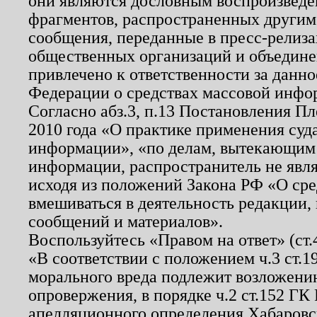
они являются дословным воспроизведе
фрагментов, распространенных другим
сообщения, переданные в пресс-релиза
общественных организаций и объединен
привлечено к ответственности за данн
Федерации о средствах массовой инфо
Согласно абз.3, п.13 Постановления П
2010 года «О практике применения суд
информации», «по делам, вытекающим
информации, распространитель не явл
исходя из положений Закона РФ «О ср
вмешиваться в деятельность редакции, 
сообщений и материалов».
Воспользуйтесь «Правом на ответ» (ст
«В соответствии с положением ч.3 ст.
морального вреда подлежит возложению
опровержения, в порядке ч.2 ст.152 ГК 
апелляционного определения Хабаровско