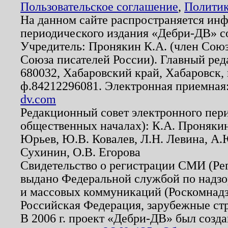
Пользовательское соглашение
,
Политик
На данном сайте распространяется ин
периодического издания «Дебри-ДВ» с
Учредитель: Пронякин К.А. (член Союз
Союза писателей России). Главный ред
680032, Хабаровский край, Хабаровск, п
ф.84212296081. Электронная приемная
dv.com
Редакционный совет электронного пер
общественных началах): К.А. Проняки
Юрьев, Ю.В. Ковалев, Л.Н. Левина, А.
Сухинин, О.В. Егорова
Свидетельство о регистрации СМИ (Р
выдано Федеральной службой по надзо
и массовых коммуникаций (Роскомнадзо
Российская Федерация, зарубежные ст
В 2006 г. проект «Дебри-ДВ» был созда