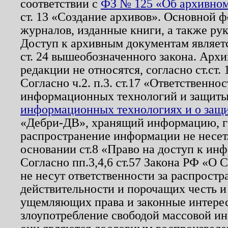
соответствии с
ФЗ № 125 «Об архивном
ст. 13 «Создание архивов». Основной ф
журналов, изданные книги, а также ру
Доступ к архивным документам являетс
ст. 24 вышеобозначенного закона. Арх
редакции не относятся, согласно ст.ст. 
Согласно ч.2. п.3. ст.17 «Ответственн
информационных технологий и защит
информационных технологиях и о защит
«Дебри-ДВ», хранящий информацию, гр
распространение информации не несет.
основании ст.8 «Право на доступ к ин
Согласно пп.3,4,6 ст.57 Закона РФ «О
не несут ответственности за распрост
действительности и порочащих честь и
ущемляющих права и законные интере
злоупотребление свободой массовой ин