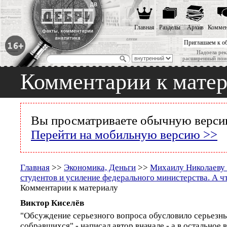
Главная
Разделы
Архив
Коммен
Приглашаем к о
Надоела рек
расширенный пои
Комментарии к мате
Вы просматриваете обычную версию
Перейти на мобильную версию >>
Главная
>>
Экономика, Деньги
>>
Михаилу Николаеву
студентов и усиление федерального министерства. А чт
Комментарии к материалу
Виктор Киселёв
"Обсуждение серьезного вопроса обусловило серьезны
собравшихся" - написал автор вначале - а в остальное 