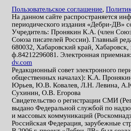
Пользовательское соглашение
,
Политик
На данном сайте распространяется ин
периодического издания «Дебри-ДВ» с
Учредитель: Пронякин К.А. (член Союз
Союза писателей России). Главный ред
680032, Хабаровский край, Хабаровск, п
ф.84212296081. Электронная приемная
dv.com
Редакционный совет электронного пер
общественных началах): К.А. Проняки
Юрьев, Ю.В. Ковалев, Л.Н. Левина, А.
Сухинин, О.В. Егорова
Свидетельство о регистрации СМИ (Р
выдано Федеральной службой по надзо
и массовых коммуникаций (Роскомнадзо
Российская Федерация, зарубежные ст
В 2006 г. проект «Дебри-ДВ» был созда