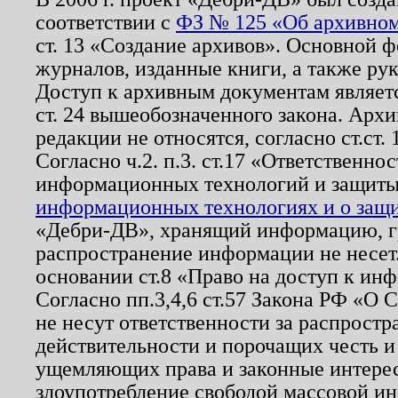
соответствии с
ФЗ № 125 «Об архивном
ст. 13 «Создание архивов». Основной ф
журналов, изданные книги, а также ру
Доступ к архивным документам являетс
ст. 24 вышеобозначенного закона. Арх
редакции не относятся, согласно ст.ст. 
Согласно ч.2. п.3. ст.17 «Ответственн
информационных технологий и защит
информационных технологиях и о защит
«Дебри-ДВ», хранящий информацию, гр
распространение информации не несет.
основании ст.8 «Право на доступ к ин
Согласно пп.3,4,6 ст.57 Закона РФ «О
не несут ответственности за распрост
действительности и порочащих честь и
ущемляющих права и законные интере
злоупотребление свободой массовой ин