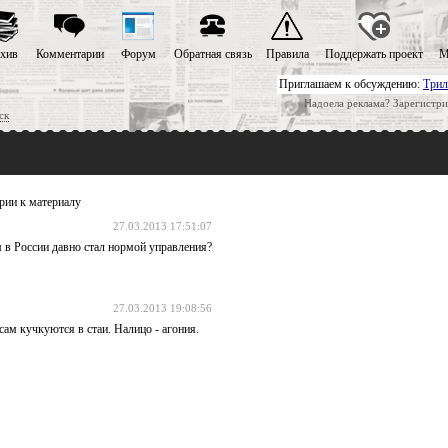
хив
Комментарии
Форум
Обратная связь
Правила
Поддержать проект
М
Приглашаем к обсуждению:
Трил
Надоела реклама? Зарегистри
ск
ии к материалу
27.03.2013 17:51:07
в России давно стал нормой управления?
27.03.2013 19:08:56
сам кучкуются в стаи. Налицо - агония.