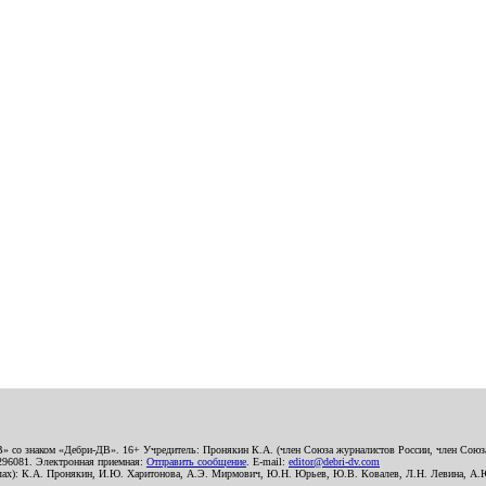
В» со знаком «Дебри-ДВ». 16+ Учредитель: Пронякин К.А. (член Союза журналистов России, член Союза
2296081. Электронная приемная:
Отправить сообщение
. E-mail:
editor@debri-dv.com
алах): К.А. Пронякин, И.Ю. Харитонова, А.Э. Мирмович, Ю.Н. Юрьев, Ю.В. Ковалев, Л.Н. Левина, А.