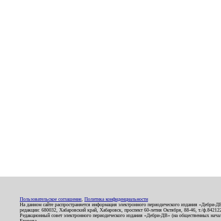
Пользовательское соглашение
,
Политика конфиденциальности
На данном сайте распространяется информация электронного периодического издания «Дебри-Д
редакции: 680032, Хабаровский край, Хабаровск, проспект 60-летия Октября, 88-46, т./ф.8421
Редакционный совет электронного периодического издания «Дебри-ДВ» (на общественных нач
Егорова