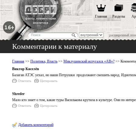
Главная
Разделы
Ар
расширенный пои
Комментарии к материалу
Главная
>>
Политика, Власть
>>
Миклушевский испугался «АВ»?
>> Комментар
Виктор Киселёв
Балаган АТЭС уехал, но наши Петрушки продолжают смешить народ. Идиотизм 
Ответить
Цитировать
Shreder
Мало кто знает о том, какие туры Василькова крутила в культуре. Они по интере
Ответить
Цитировать
Добавить комментарий