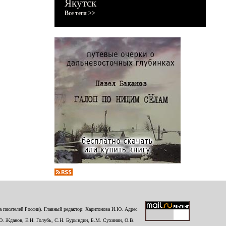
Якутск
Все теги >>
 писателей России). Главный редактор: Харитонова И.Ю. Адрес
Ю. Жданов, Е.Н. Голубь, С.Н. Бурындин, Б.М. Сухинин, О.В.