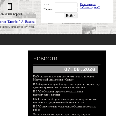
Имя:
Регистрация
Забыли пароль?
Пароль:
обильная версия
огия "Китобои" А. Вахова.
руйтесь, или авторизуйтесь.
НОВОСТИ
07.08.2026
ЕАО станет пилотным регионом нового проекта
Мастерской управления «Сенеж»
В Хабаровском крае быстрее всего растут зарплаты у
административного персонала и рабочих
В ЕАО обсудили стратегию сохранения
исторической памяти
ЕАО - в числе 40 российских регионов-участников
кампании «Продвижение безопасности»
В ЕАО значительно увеличены объемы дорожных
работ
Федеральный эксперт по достоинству оценил