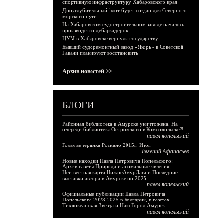
спортивную инфраструктуру Хабаровского края
Дноуглубительный флот будет создан для Северного
морского пути
На Хабаровском судостроительном заводе началось
производство дебаркадеров
ЦУМ в Хабаровске вернули государству
Бывший судоремонтный завод «Якорь» в Советской
Гавани планируют восстановить
Архив новостей >>
БЛОГИ
Районная библиотека в Амурске уничтожена. На
очереди библиотека Островского в Комсомольске?!
павел попельский
Голая вечеринка Роснано 2015г. Итог.
Евгений Афанасьев
Новые находки Павла Петровича Попельского:
Архив газеты Природа и аномальные явления,
Неизвестная карта НижнеАмурЛага и Последние
выставки автора в Амурске по 2025
павел попельский
Официальные публикации Павла Петровича
Попельского 2023-2025 в Болгарии, в газетах
Тихоокеанская Звезда и Наш Город Амурск
павел попельский