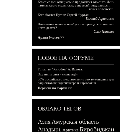
Комсомольск официально продолжает отмечать День
памяти жертв сталинских репрессий: задумаемся...
павел попельский
Кого боится Путин: Сергей Фургал
Евгений Афанасьев
Повышение платы в автобусах за проезд: кто виноват,
и что делать?
Олег Паньков
Архив блогов >>
НОВОЕ НА ФОРУМЕ
Трилогия "Китобои" А. Вахова.
Охранник спит - смена идёт
80% российского медиаконтента это телевидение для
пациентов психдиспансера и наркологии.
Перейти на форум >>
ОБЛАКО ТЕГОВ
Азия
Амурская область
Биробиджан
Анадырь
Арктика