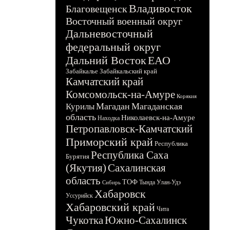
Владивосток
Благовещенск
Восточный военный округ
Дальневосточный
федеральный округ
Дальний Восток
ЕАО
Забайкалье
Забайкальский край
Камчатский край
Комсомольск-на-Амуре
Корякия
Магадан
Магаданская
Курилы
область
Николаевск-на-Амуре
Находка
Петропавловск-Камчатский
Приморский край
Республика
Республика Саха
Бурятия
(Якутия)
Сахалинская
область
ТОФ
Тында
Улан-Удэ
Сибирь
Хабаровск
Уссурийск
Хабаровский край
Чита
Чукотка
Южно-Сахалинск