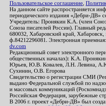
Пользовательское соглашение
,
Политик
На данном сайте распространяется ин
периодического издания «Дебри-ДВ» с
Учредитель: Пронякин К.А. (член Союз
Союза писателей России). Главный ред
680032, Хабаровский край, Хабаровск, п
ф.84212296081. Электронная приемная
dv.com
Редакционный совет электронного пер
общественных началах): К.А. Проняки
Юрьев, Ю.В. Ковалев, Л.Н. Левина, А.
Сухинин, О.В. Егорова
Свидетельство о регистрации СМИ (Р
выдано Федеральной службой по надзо
и массовых коммуникаций (Роскомнадзо
Российская Федерация, зарубежные ст
В 2006 г. проект «Дебри-ДВ» был созда