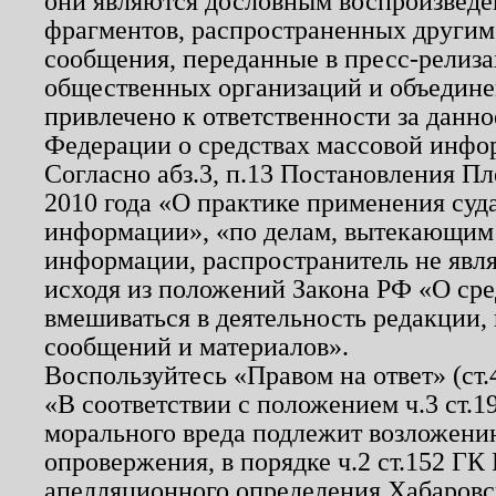
они являются дословным воспроизведе
фрагментов, распространенных другим
сообщения, переданные в пресс-релиза
общественных организаций и объединен
привлечено к ответственности за данн
Федерации о средствах массовой инфо
Согласно абз.3, п.13 Постановления П
2010 года «О практике применения суд
информации», «по делам, вытекающим
информации, распространитель не явл
исходя из положений Закона РФ «О ср
вмешиваться в деятельность редакции, 
сообщений и материалов».
Воспользуйтесь «Правом на ответ» (ст
«В соответствии с положением ч.3 ст.
морального вреда подлежит возложению
опровержения, в порядке ч.2 ст.152 ГК 
апелляционного определения Хабаровско