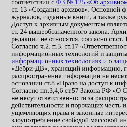
соответствии с
ФЗ № 125 «Об архивном
ст. 13 «Создание архивов». Основной ф
журналов, изданные книги, а также ру
Доступ к архивным документам являетс
ст. 24 вышеобозначенного закона. Арх
редакции не относятся, согласно ст.ст. 
Согласно ч.2. п.3. ст.17 «Ответственн
информационных технологий и защит
информационных технологиях и о защит
«Дебри-ДВ», хранящий информацию, гр
распространение информации не несет.
основании ст.8 «Право на доступ к ин
Согласно пп.3,4,6 ст.57 Закона РФ «О
не несут ответственности за распрост
действительности и порочащих честь и
ущемляющих права и законные интере
злоупотребление свободой массовой ин