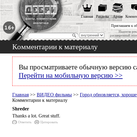
Главная
Разделы
Архив
Коммен
Приглашаем к о
Надоела рек
расширенный пои
Комментарии к материалу
Вы просматриваете обычную версию с
Перейти на мобильную версию >>
Главная
>>
ВИДЕО фильмы
>>
Город обновляется, хороше
Комментарии к материалу
Shreder
Thanks a lot. Great stuff.
Ответить
Цитировать