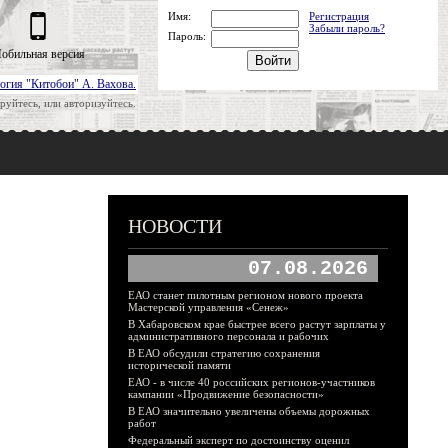
Имя:
Регистрация
Забыли пароль?
Пароль:
обильная версия
огия "Китобои" А. Вахова.
руйтесь, или авторизуйтесь.
НОВОСТИ
07.08.2026
ЕАО станет пилотным регионом нового проекта
Мастерской управления «Сенеж»
В Хабаровском крае быстрее всего растут зарплаты у
административного персонала и рабочих
В ЕАО обсудили стратегию сохранения
исторической памяти
ЕАО - в числе 40 российских регионов-участников
кампании «Продвижение безопасности»
В ЕАО значительно увеличены объемы дорожных
работ
Федеральный эксперт по достоинству оценил