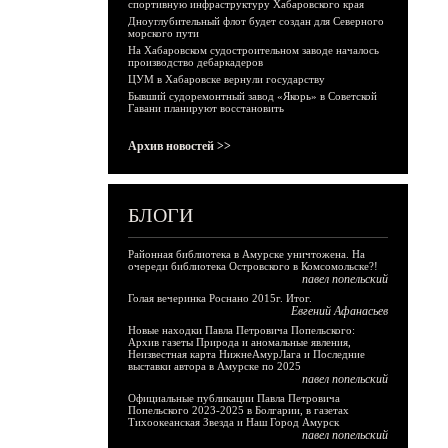
спортивную инфраструктуру Хабаровского края
Дноуглубительный флот будет создан для Северного
морского пути
На Хабаровском судостроительном заводе началось
производство дебаркадеров
ЦУМ в Хабаровске вернули государству
Бывший судоремонтный завод «Якорь» в Советской
Гавани планируют восстановить
Архив новостей >>
БЛОГИ
Районная библиотека в Амурске уничтожена. На
очереди библиотека Островского в Комсомольске?!
павел попельский
Голая вечеринка Роснано 2015г. Итог.
Евгений Афанасьев
Новые находки Павла Петровича Попельского:
Архив газеты Природа и аномальные явления,
Неизвестная карта НижнеАмурЛага и Последние
выставки автора в Амурске по 2025
павел попельский
Официальные публикации Павла Петровича
Попельского 2023-2025 в Болгарии, в газетах
Тихоокеанская Звезда и Наш Город Амурск
павел попельский