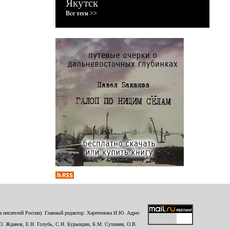
Якутск
Все теги >>
 писателей России). Главный редактор: Харитонова И.Ю. Адрес
Ю. Жданов, Е.Н. Голубь, С.Н. Бурындин, Б.М. Сухинин, О.В.