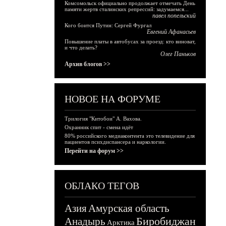
Комсомольск официально продолжает отмечать День
памяти жертв сталинских репрессий: задумаемся...
павел попельский
Кого боится Путин: Сергей Фургал
Евгений Афанасьев
Повышение платы в автобусах за проезд: кто виноват,
и что делать?
Олег Паньков
Архив блогов >>
НОВОЕ НА ФОРУМЕ
Трилогия "Китобои" А. Вахова.
Охранник спит - смена идёт
80% российского медиаконтента это телевидение для
пациентов психдиспансера и наркологии.
Перейти на форум >>
ОБЛАКО ТЕГОВ
Азия
Амурская область
Биробиджан
Анадырь
Арктика