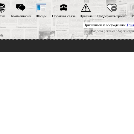
хив
Комментарии
Форум
Обратная связь
Правила
Поддержать проект
М
Приглашаем к обсуждению:
Трил
Надоела реклама? Зарегистри
ск