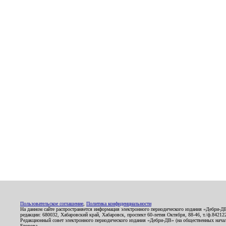
Пользовательское соглашение
,
Политика конфиденциальности
На данном сайте распространяется информация электронного периодического издания «Дебри-Д
редакции: 680032, Хабаровский край, Хабаровск, проспект 60-летия Октября, 88-46, т./ф.8421
Редакционный совет электронного периодического издания «Дебри-ДВ» (на общественных нач
Егорова