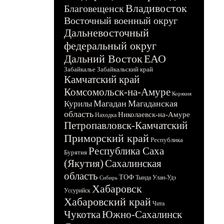
Владивосток
Благовещенск
Восточный военный округ
Дальневосточный
федеральный округ
Дальний Восток
ЕАО
Забайкалье
Забайкальский край
Камчатский край
Комсомольск-на-Амуре
Корякия
Магадан
Магаданская
Курилы
область
Николаевск-на-Амуре
Находка
Петропавловск-Камчатский
Приморский край
Республика
Республика Саха
Бурятия
(Якутия)
Сахалинская
область
ТОФ
Тында
Улан-Удэ
Сибирь
Хабаровск
Уссурийск
Хабаровский край
Чита
Чукотка
Южно-Сахалинск