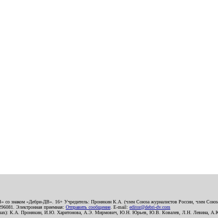
В» со знаком «Дебри-ДВ». 16+ Учредитель: Пронякин К.А. (член Союза журналистов России, член Союза
2296081. Электронная приемная:
Отправить сообщение
. E-mail:
editor@debri-dv.com
алах): К.А. Пронякин, И.Ю. Харитонова, А.Э. Мирмович, Ю.Н. Юрьев, Ю.В. Ковалев, Л.Н. Левина, А.