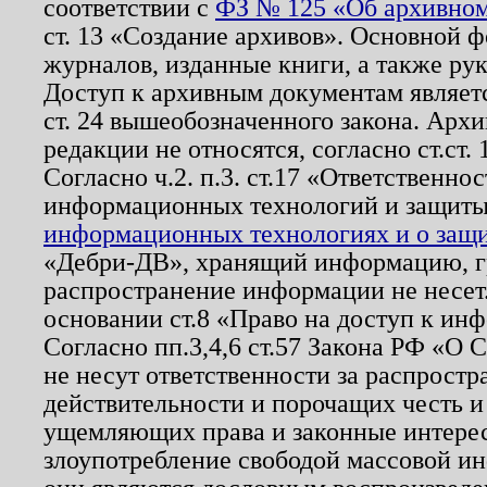
соответствии с
ФЗ № 125 «Об архивном
ст. 13 «Создание архивов». Основной ф
журналов, изданные книги, а также ру
Доступ к архивным документам являетс
ст. 24 вышеобозначенного закона. Арх
редакции не относятся, согласно ст.ст. 
Согласно ч.2. п.3. ст.17 «Ответственн
информационных технологий и защит
информационных технологиях и о защит
«Дебри-ДВ», хранящий информацию, гр
распространение информации не несет.
основании ст.8 «Право на доступ к ин
Согласно пп.3,4,6 ст.57 Закона РФ «О
не несут ответственности за распрост
действительности и порочащих честь и
ущемляющих права и законные интере
злоупотребление свободой массовой ин