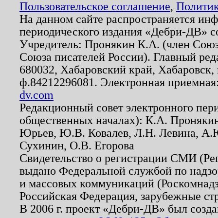
Пользовательское соглашение
,
Политик
На данном сайте распространяется ин
периодического издания «Дебри-ДВ» с
Учредитель: Пронякин К.А. (член Союз
Союза писателей России). Главный ред
680032, Хабаровский край, Хабаровск, п
ф.84212296081. Электронная приемная
dv.com
Редакционный совет электронного пер
общественных началах): К.А. Проняки
Юрьев, Ю.В. Ковалев, Л.Н. Левина, А.
Сухинин, О.В. Егорова
Свидетельство о регистрации СМИ (Р
выдано Федеральной службой по надзо
и массовых коммуникаций (Роскомнадзо
Российская Федерация, зарубежные ст
В 2006 г. проект «Дебри-ДВ» был созда