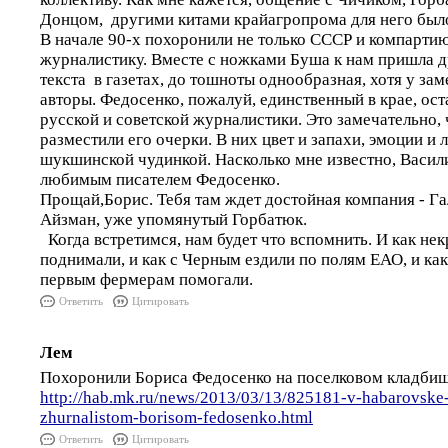
Донцом, другими китами крайагропрома для него было
В начале 90-х похоронили не только СССР и компартию
журналистику. Вместе с ножками Буша к нам пришла д
текста в газетах, до тошноты однообразная, хотя у зам
авторы. Федосенко, пожалуй, единственный в крае, ос
русской и советской журналистики. Это замечательно,
разместили его очерки. В них цвет и запахи, эмоции и л
шукшинской чудинкой. Насколько мне известно, Васи
любимым писателем Федосенко.
Прощай,Борис. Тебя там ждет достойная компания - Га
Айзман, уже упомянутый Горбатюк.
Когда встретимся, нам будет что вспомнить. И как не
поднимали, и как с Черным ездили по полям ЕАО, и ка
первым фермерам помогали.
Ответить
Цитировать
Лем
Похоронили Бориса Федосенко на поселковом кладбищ
http://hab.mk.ru/news/2013/03/13/825181-v-habarovske-p
zhurnalistom-borisom-fedosenko.html
Ответить
Цитировать