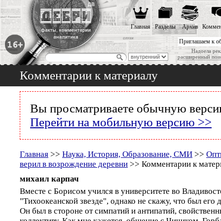
Главная
Разделы
Архив
Коммен
Приглашаем к о
Надоела рек
расширенный пои
Комментарии к материалу
Вы просматриваете обычную версию
Перейти на мобильную версию >>
Главная
>>
Наука, История, Образование, СМИ
>>
Опт
верил в возрождение деревни
>> Комментарии к матер
михаил карпач
Вместе с Борисом учился в университете во Владивост
"Тихоокеанской звезде", однако не скажу, что был его 
Он был в стороне от симпатий и антипатий, свойстве
коллективу. Как мне кажется, общение с Чичиком, Гор