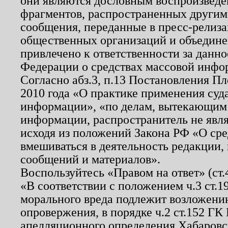
они являются дословным воспроизведе
фрагментов, распространенных другим
сообщения, переданные в пресс-релиза
общественных организаций и объединен
привлечено к ответственности за данн
Федерации о средствах массовой инфо
Согласно абз.3, п.13 Постановления П
2010 года «О практике применения суд
информации», «по делам, вытекающим
информации, распространитель не явл
исходя из положений Закона РФ «О ср
вмешиваться в деятельность редакции, 
сообщений и материалов».
Воспользуйтесь «Правом на ответ» (ст
«В соответствии с положением ч.3 ст.
морального вреда подлежит возложению
опровержения, в порядке ч.2 ст.152 ГК 
апелляционного определения Хабаровско