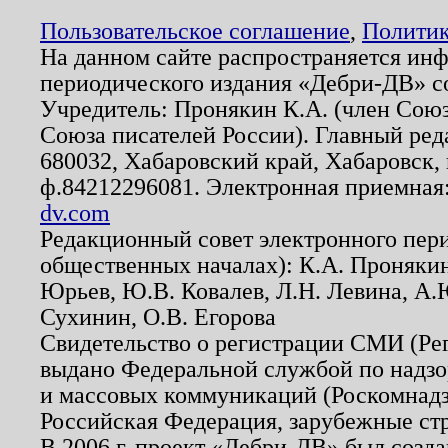
Пользовательское соглашение
,
Политик
На данном сайте распространяется ин
периодического издания «Дебри-ДВ» с
Учредитель: Пронякин К.А. (член Союз
Союза писателей России). Главный ред
680032, Хабаровский край, Хабаровск, п
ф.84212296081. Электронная приемная
dv.com
Редакционный совет электронного пер
общественных началах): К.А. Проняки
Юрьев, Ю.В. Ковалев, Л.Н. Левина, А.
Сухинин, О.В. Егорова
Свидетельство о регистрации СМИ (Р
выдано Федеральной службой по надзо
и массовых коммуникаций (Роскомнадзо
Российская Федерация, зарубежные ст
В 2006 г. проект «Дебри-ДВ» был созда