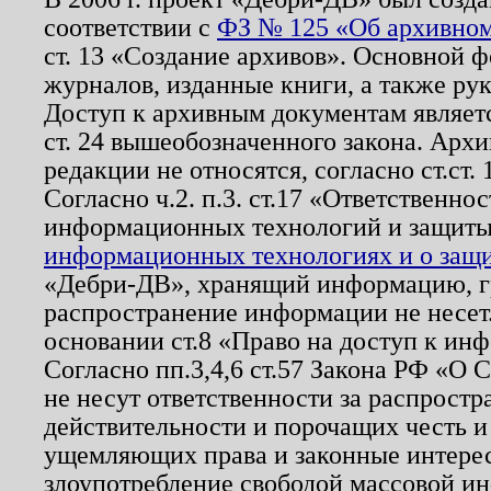
соответствии с
ФЗ № 125 «Об архивном
ст. 13 «Создание архивов». Основной ф
журналов, изданные книги, а также ру
Доступ к архивным документам являетс
ст. 24 вышеобозначенного закона. Арх
редакции не относятся, согласно ст.ст. 
Согласно ч.2. п.3. ст.17 «Ответственн
информационных технологий и защит
информационных технологиях и о защит
«Дебри-ДВ», хранящий информацию, гр
распространение информации не несет.
основании ст.8 «Право на доступ к ин
Согласно пп.3,4,6 ст.57 Закона РФ «О
не несут ответственности за распрост
действительности и порочащих честь и
ущемляющих права и законные интере
злоупотребление свободой массовой ин