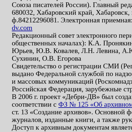
Союза писателей России). Главный ред
680032, Хабаровский край, Хабаровск, п
ф.84212296081. Электронная приемная
dv.com
Редакционный совет электронного пер
общественных началах): К.А. Проняки
Юрьев, Ю.В. Ковалев, Л.Н. Левина, А.
Сухинин, О.В. Егорова
Свидетельство о регистрации СМИ (Р
выдано Федеральной службой по надзо
и массовых коммуникаций (Роскомнадзо
Российская Федерация, зарубежные ст
В 2006 г. проект «Дебри-ДВ» был созда
соответствии с
ФЗ № 125 «Об архивном
ст. 13 «Создание архивов». Основной ф
журналов, изданные книги, а также ру
Доступ к архивным документам являетс