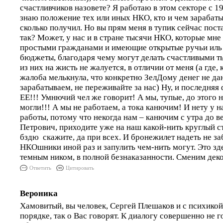
счастливчиков назовете? Я работаю в этом секторе с 19
знаю положение тех или иных НКО, кто и чем зарабатыва
сколько получил. Но вы прям меня в тупик сейчас поста
так? Может, у нас и в стране тысячи НКО, которые мне
простыми гражданами и имеющие открытые ручьи иль 
бюджеты, благодаря чему могут делать счастливыми т
из них на жисть не жалуется, в отличии от меня (а где, 
жалоба мелькнула, что конкретно ЗелДому денег не да
зарабатываем, не переживайте за нас) Ну, и последн
ЕЕ!!! Умнючий чел же говорит! А мы, тупые, до этого 
могли!!! А мы не работаем, а тока канючим! И нету у н
работы, потому что некогда нам – канючим с утра до 
Петрович, приходите уже на наш какой-нить круглый ст
бздю скажите, да при всех. И бронежилет надеть не за
НКОшники иной раз и запулить чем-нить могут. Это зде
темным ником, в полной безнаказанности. Сменим дек
Ответить
Цитировать
Вероника
Хамовитый, вы человек, Сергей Плешаков и с психикой 
порядке, так о Вас говорят. К диалогу совершенно не г