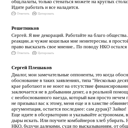
общ.палаты, только стенаться можете на круглых стол
Идите работать и все наладится.
Ответить
Цитировать
Решетников
Сергей. Я вне декораций. Работайте на благо общества
реакции..и чужие кошельки мне неинтересны. я прост
право высказать свое мнение.. По поводу НКО остался
Ответить
Цитировать
Сергей Плешаков
Диалог, мои замечательные оппоненты, это когда обосн
обоснование в таких заявлениях, типа "Несколько дес
крае работают и не ноют на отсутствие финансировани
заключается не в добывании денег, а в реальной помощ
с необоснованного наезда, который вам просто нечем п
не призывал вас к этому, меня еще и в хамстве обвиняе
аргументация, остается последнее: сам дурак)? Зайки! 
Еще идите в обсерваторию и указывайте астрономам, в
дыры искать. Или поучите комбайнеров хлеб убирать. Н
НКО, будучи далекими, судя по высказываниям, от общ