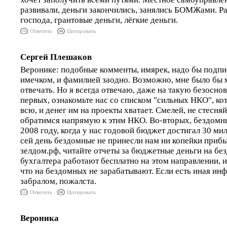
развивали, деньги закончились, занялись БОМЖами. Ра
господа, грантовые деньги, лёгкие деньги.
Ответить
Цитировать
Сергей Плешаков
Веронике: подобные комменты, имярек, надо бы подп
имечком, и фамилией заодно. Возможно, мне было бы 
отвечать. Но я всегда отвечаю, даже на такую безосно
первых, ознакомьте нас со списком "сильных НКО", ко
всю, и денег им на проекты хватает. Смелей, не стесня
обратимся напрямую к этим НКО. Во-вторых, бездомн
2008 году, когда у нас годовой бюджет достигал 30 ми
сей день бездомные не принесли нам ни копейки прибы
зелдом.рф, читайте отчеты за бюджетные деньги на б
бухгалтера работают бесплатно на этом направлении, и
что на бездомных не зарабатывают. Если есть иная инф
забралом, пожалста.
Ответить
Цитировать
Вероника