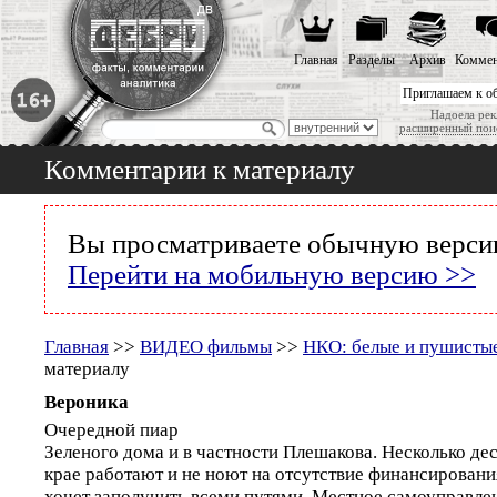
Главная
Разделы
Архив
Коммен
Приглашаем к о
Надоела рек
расширенный пои
Комментарии к материалу
Вы просматриваете обычную версию
Перейти на мобильную версию >>
Главная
>>
ВИДЕО фильмы
>>
НКО: белые и пушисты
материалу
Вероника
Очередной пиар
Зеленого дома и в частности Плешакова. Несколько де
крае работают и не ноют на отсутствие финансировани
хочет заполучить всеми путями. Местное самоуправлен