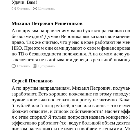
Удачи, Вам!
Ответить
Цитировать
Михаил Петрович Решетников
А по другим направлениям ваши бухгалтера сколько п
безвозмездно? Думаю Вероника высказала свое мнение
право. Так же считаю, что у нас в крае работают не м
НКО. При этом они сами думают о своем финансирован
по ТВ о безвыходности положения. А на самом деле у
заключается не в добывании денег,а в реальной помощ
Ответить
Цитировать
Сергей Плешаков
А по другим направлениям, Михаил Петрович, получаю
заработают. Есть хорошее пожелание по этому поводу: 
чужие кошельки нос совать попросту нетактично. Какая
5 рублей или 5 тыщ рублей, в час или в день – что изм
бюджет огласите, и список собственности? Насчет эф
я с этим спорил? Я только попросил назвать конкретно
эффективно работают (т.е. ведут большой объем деяте
числом населения), и не имеют проблем с деньгами. М