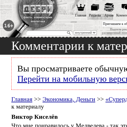
Главная
Разделы
Архив
Коммен
Приглашаем к о
Надоела рек
расширенный пои
Комментарии к мате
Вы просматриваете обычную
Перейти на мобильную верс
Главная
>>
Экономика, Деньги
>>
«Суперд
к материалу
Виктор Киселёв
Что мне понравилось у Медведева - так эт