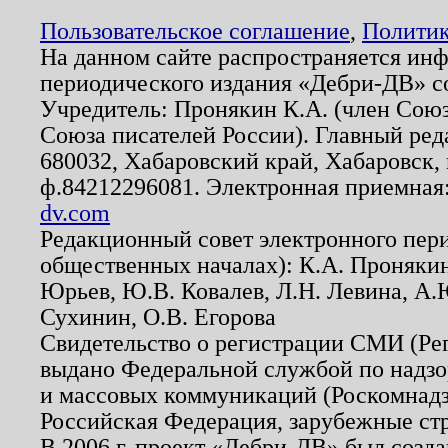
Пользовательское соглашение
,
Политик
На данном сайте распространяется ин
периодического издания «Дебри-ДВ» с
Учредитель: Пронякин К.А. (член Союз
Союза писателей России). Главный ред
680032, Хабаровский край, Хабаровск, п
ф.84212296081. Электронная приемная
dv.com
Редакционный совет электронного пер
общественных началах): К.А. Проняки
Юрьев, Ю.В. Ковалев, Л.Н. Левина, А.
Сухинин, О.В. Егорова
Свидетельство о регистрации СМИ (Р
выдано Федеральной службой по надзо
и массовых коммуникаций (Роскомнадзо
Российская Федерация, зарубежные ст
В 2006 г. проект «Дебри-ДВ» был созда