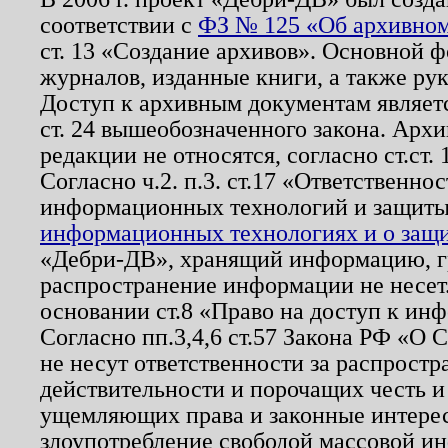
соответствии с
ФЗ № 125 «Об архивном
ст. 13 «Создание архивов». Основной ф
журналов, изданные книги, а также ру
Доступ к архивным документам являетс
ст. 24 вышеобозначенного закона. Арх
редакции не относятся, согласно ст.ст. 
Согласно ч.2. п.3. ст.17 «Ответственн
информационных технологий и защит
информационных технологиях и о защит
«Дебри-ДВ», хранящий информацию, гр
распространение информации не несет.
основании ст.8 «Право на доступ к ин
Согласно пп.3,4,6 ст.57 Закона РФ «О
не несут ответственности за распрост
действительности и порочащих честь и
ущемляющих права и законные интере
злоупотребление свободой массовой ин