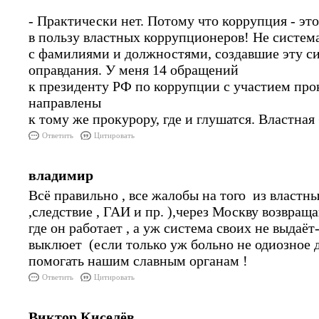
- Практически нет. Потому что коррупция - эт
в пользу властных коррупционеров! Не систем
с фамилиями и должностями, создавшие эту си
оправдания. У меня 14 обращений
к президенту РФ по коррупции с участием про
направлены
к тому же прокурору, где и глушатся. Властная
Ответить
Цитировать
владимир
Всё правильно , все жалобы на того из властн
,следствие , ГАИ и пр. ),через Москву возвраща
где он работает , а уж система своих не выдаёт
выклюет (если только уж больно не одиозное д
помогать нашим славным органам !
Ответить
Цитировать
Виктор Киселёв