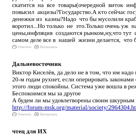
скатится на все товары(очередной виток инф
повысил акцизы?Государство.А кто сейчас гос
денежки из казны?Надо что бы мусолили кра
воротил...Но только не это.Только очень уж 
цены,инфляция создаются рынком,ну,что тут с
самом деле все в нашей жизни делается, что
Ответить
Цитировать
Дальневосточник
Виктор Киселёв, да дело не в том, что им над
20-м годам рухнет, если оперировать законам
этого люди спокойны. Система уже вошла в р
Беспокоимся мы за другое
А будем ли мы удовлетворены своим шкурным
http://forum-msk.org/material/society/2964304.h
Ответить
Цитировать
чтец для ИХ