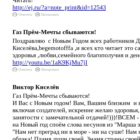
Читать!
http://ej.ru/?a=note_print&id=12543
Ответить
Цитировать
Газ Прём-Мечты сбываются!
Поздравляю с Новым Годом всех работников 
Киселёва,begemotofffa ,и всех кто читает это 
здоровья ,любви,семейного благополучия и дене
http://youtu.be/1aK9KjMu7jI
Ответить
Цитировать
Виктор Киселёв
Газ Прём-Мечты сбываются!
И Вас с Новым годом! Вам, Вашим близким и 
включая создателей, искренне желаю здоровья,
занятости с замечательной отдачей!)))!ВСЕМ 
на Новый год споём слова несунов из "Марша э
"Нам нет преград ни в море - ни на суше! Нам
облака! Пламя души своей, Знамя страны свое