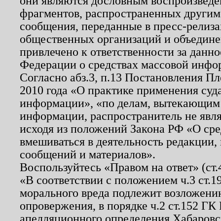
они являются дословным воспроизведе
фрагментов, распространенных другим
сообщения, переданные в пресс-релиза
общественных организаций и объединен
привлечено к ответственности за данн
Федерации о средствах массовой инфо
Согласно абз.3, п.13 Постановления П
2010 года «О практике применения суд
информации», «по делам, вытекающим
информации, распространитель не явл
исходя из положений Закона РФ «О ср
вмешиваться в деятельность редакции, 
сообщений и материалов».
Воспользуйтесь «Правом на ответ» (ст
«В соответствии с положением ч.3 ст.
морального вреда подлежит возложению
опровержения, в порядке ч.2 ст.152 ГК 
апелляционного определения Хабаровско