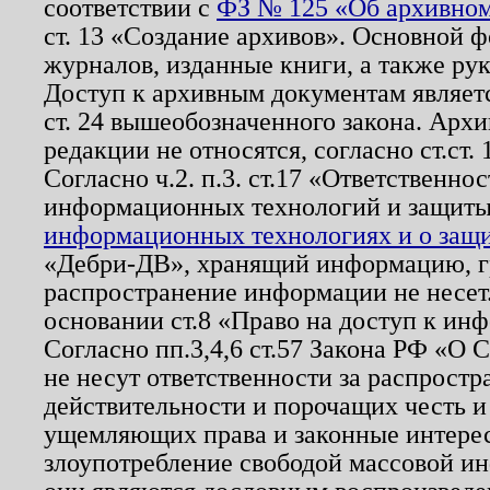
соответствии с
ФЗ № 125 «Об архивном
ст. 13 «Создание архивов». Основной ф
журналов, изданные книги, а также ру
Доступ к архивным документам являетс
ст. 24 вышеобозначенного закона. Арх
редакции не относятся, согласно ст.ст. 
Согласно ч.2. п.3. ст.17 «Ответственн
информационных технологий и защит
информационных технологиях и о защит
«Дебри-ДВ», хранящий информацию, гр
распространение информации не несет.
основании ст.8 «Право на доступ к ин
Согласно пп.3,4,6 ст.57 Закона РФ «О
не несут ответственности за распрост
действительности и порочащих честь и
ущемляющих права и законные интере
злоупотребление свободой массовой ин