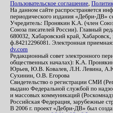
Пользовательское соглашение
,
Политик
На данном сайте распространяется ин
периодического издания «Дебри-ДВ» с
Учредитель: Пронякин К.А. (член Союз
Союза писателей России). Главный ред
680032, Хабаровский край, Хабаровск, п
ф.84212296081. Электронная приемная
dv.com
Редакционный совет электронного пер
общественных началах): К.А. Проняки
Юрьев, Ю.В. Ковалев, Л.Н. Левина, А.
Сухинин, О.В. Егорова
Свидетельство о регистрации СМИ (Р
выдано Федеральной службой по надзо
и массовых коммуникаций (Роскомнадзо
Российская Федерация, зарубежные ст
В 2006 г. проект «Дебри-ДВ» был созда