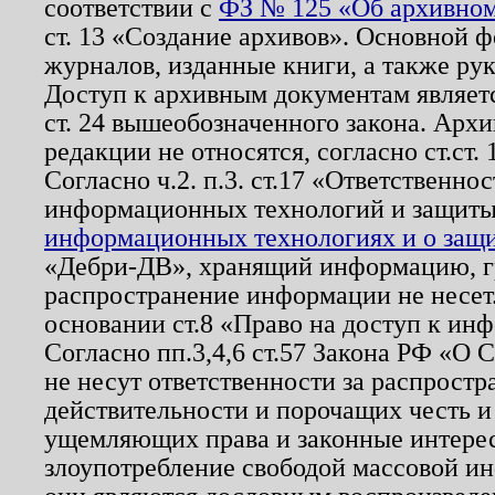
соответствии с
ФЗ № 125 «Об архивном
ст. 13 «Создание архивов». Основной ф
журналов, изданные книги, а также ру
Доступ к архивным документам являетс
ст. 24 вышеобозначенного закона. Арх
редакции не относятся, согласно ст.ст. 
Согласно ч.2. п.3. ст.17 «Ответственн
информационных технологий и защит
информационных технологиях и о защит
«Дебри-ДВ», хранящий информацию, гр
распространение информации не несет.
основании ст.8 «Право на доступ к ин
Согласно пп.3,4,6 ст.57 Закона РФ «О
не несут ответственности за распрост
действительности и порочащих честь и
ущемляющих права и законные интере
злоупотребление свободой массовой ин