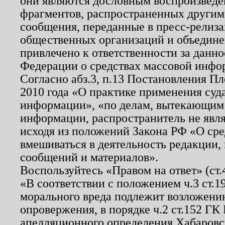
они являются дословным воспроизведе
фрагментов, распространенных другим
сообщения, переданные в пресс-релиза
общественных организаций и объединен
привлечено к ответственности за данн
Федерации о средствах массовой инфо
Согласно абз.3, п.13 Постановления П
2010 года «О практике применения суд
информации», «по делам, вытекающим
информации, распространитель не явл
исходя из положений Закона РФ «О ср
вмешиваться в деятельность редакции, 
сообщений и материалов».
Воспользуйтесь «Правом на ответ» (ст
«В соответствии с положением ч.3 ст.
морального вреда подлежит возложению
опровержения, в порядке ч.2 ст.152 ГК 
апелляционного определения Хабаровско