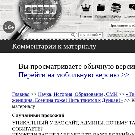
Главная
Разделы
Архив
Коммен
Приглашаем к о
Надоела рек
расширенный пои
Комментарии к материалу
Вы просматриваете обычную версию
Перейти на мобильную версию >>
Главная
>>
Наука, История, Образование, СМИ
>>
«Ти
женщина. Есенина тоже! Нить тянется к Дункан!»
>> К
материалу
Случайный прохожий
УНИКАЛЬНЫЙ У ВАС САЙТ, АДМИНЫ. ПОЧЕМУ Т
СОБИРАЕТЕ?
НЕУЖЕЛИ ВАС НЕ ЗАЕДАЕТ. ЧТО ДАЖЕ ВСЯКИЙ Ф