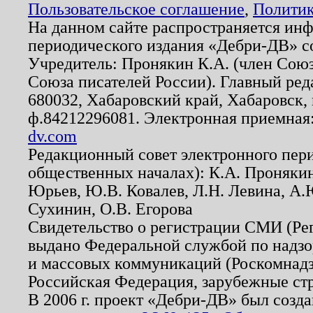
Пользовательское соглашение
,
Политик
На данном сайте распространяется ин
периодического издания «Дебри-ДВ» с
Учредитель: Пронякин К.А. (член Союз
Союза писателей России). Главный ред
680032, Хабаровский край, Хабаровск, п
ф.84212296081. Электронная приемная
dv.com
Редакционный совет электронного пер
общественных началах): К.А. Проняки
Юрьев, Ю.В. Ковалев, Л.Н. Левина, А.
Сухинин, О.В. Егорова
Свидетельство о регистрации СМИ (Р
выдано Федеральной службой по надзо
и массовых коммуникаций (Роскомнадзо
Российская Федерация, зарубежные ст
В 2006 г. проект «Дебри-ДВ» был созда