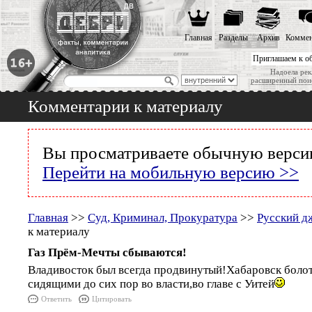
Главная
Разделы
Архив
Коммен
Приглашаем к о
Надоела рек
расширенный пои
Комментарии к материалу
Вы просматриваете обычную версию
Перейти на мобильную версию >>
Главная
>>
Суд, Криминал, Прокуратура
>>
Русский д
к материалу
Газ Прём-Мечты сбываются!
Владивосток был всегда продвинутый!Хабаровск боло
сидящими до сих пор во власти,во главе с Уитей
Ответить
Цитировать