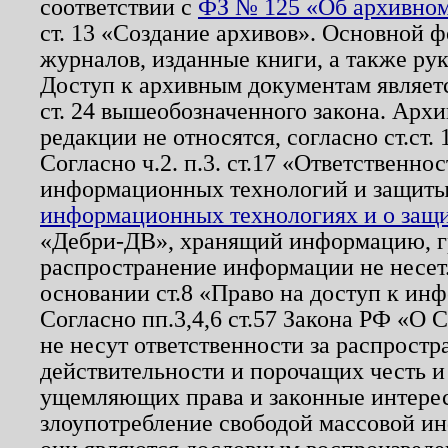
соответствии с
ФЗ № 125 «Об архивном
ст. 13 «Создание архивов». Основной ф
журналов, изданные книги, а также ру
Доступ к архивным документам являетс
ст. 24 вышеобозначенного закона. Арх
редакции не относятся, согласно ст.ст. 
Согласно ч.2. п.3. ст.17 «Ответственн
информационных технологий и защит
информационных технологиях и о защит
«Дебри-ДВ», хранящий информацию, гр
распространение информации не несет.
основании ст.8 «Право на доступ к ин
Согласно пп.3,4,6 ст.57 Закона РФ «О
не несут ответственности за распрост
действительности и порочащих честь и
ущемляющих права и законные интере
злоупотребление свободой массовой ин