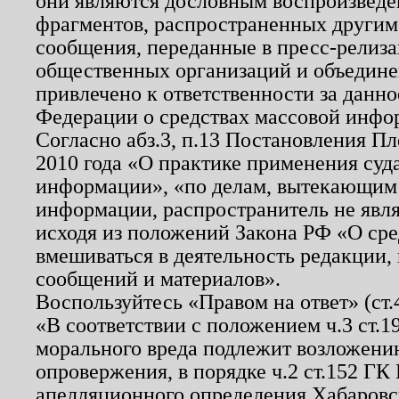
они являются дословным воспроизведе
фрагментов, распространенных другим
сообщения, переданные в пресс-релиза
общественных организаций и объединен
привлечено к ответственности за данн
Федерации о средствах массовой инфо
Согласно абз.3, п.13 Постановления П
2010 года «О практике применения суд
информации», «по делам, вытекающим
информации, распространитель не явл
исходя из положений Закона РФ «О ср
вмешиваться в деятельность редакции, 
сообщений и материалов».
Воспользуйтесь «Правом на ответ» (ст
«В соответствии с положением ч.3 ст.
морального вреда подлежит возложению
опровержения, в порядке ч.2 ст.152 ГК 
апелляционного определения Хабаровско