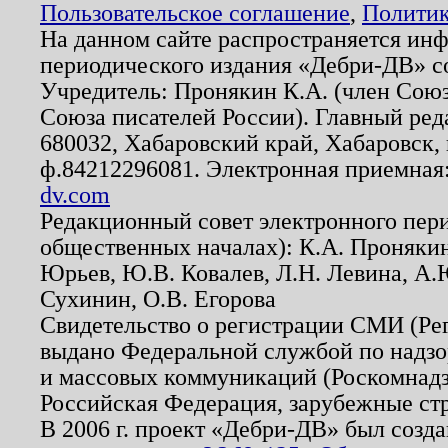
Пользовательское соглашение
,
Политик
На данном сайте распространяется ин
периодического издания «Дебри-ДВ» с
Учредитель: Пронякин К.А. (член Союз
Союза писателей России). Главный ред
680032, Хабаровский край, Хабаровск, п
ф.84212296081. Электронная приемная
dv.com
Редакционный совет электронного пер
общественных началах): К.А. Проняки
Юрьев, Ю.В. Ковалев, Л.Н. Левина, А.
Сухинин, О.В. Егорова
Свидетельство о регистрации СМИ (Р
выдано Федеральной службой по надзо
и массовых коммуникаций (Роскомнадзо
Российская Федерация, зарубежные ст
В 2006 г. проект «Дебри-ДВ» был созда