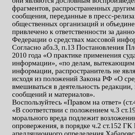
они являются дословным воспроизведе
фрагментов, распространенных другим
сообщения, переданные в пресс-релиза
общественных организаций и объединен
привлечено к ответственности за данн
Федерации о средствах массовой инфо
Согласно абз.3, п.13 Постановления П
2010 года «О практике применения суд
информации», «по делам, вытекающим
информации, распространитель не явл
исходя из положений Закона РФ «О ср
вмешиваться в деятельность редакции, 
сообщений и материалов».
Воспользуйтесь «Правом на ответ» (ст
«В соответствии с положением ч.3 ст.
морального вреда подлежит возложению
опровержения, в порядке ч.2 ст.152 ГК 
апелляционного определения Хабаровско