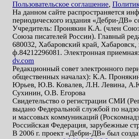
Пользовательское соглашение
,
Политик
На данном сайте распространяется ин
периодического издания «Дебри-ДВ» с
Учредитель: Пронякин К.А. (член Союз
Союза писателей России). Главный ред
680032, Хабаровский край, Хабаровск, п
ф.84212296081. Электронная приемная
dv.com
Редакционный совет электронного пер
общественных началах): К.А. Проняки
Юрьев, Ю.В. Ковалев, Л.Н. Левина, А.
Сухинин, О.В. Егорова
Свидетельство о регистрации СМИ (Р
выдано Федеральной службой по надзо
и массовых коммуникаций (Роскомнадзо
Российская Федерация, зарубежные ст
В 2006 г. проект «Дебри-ДВ» был созда