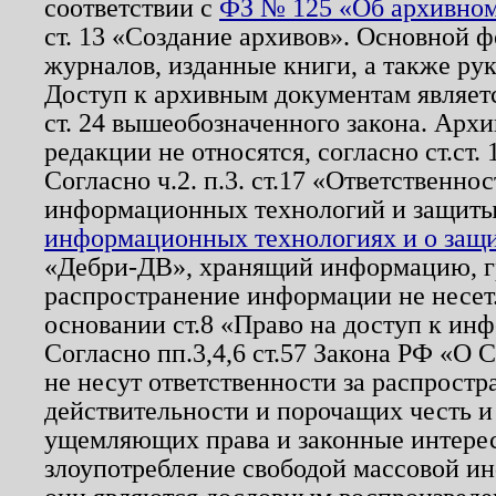
соответствии с
ФЗ № 125 «Об архивном
ст. 13 «Создание архивов». Основной ф
журналов, изданные книги, а также ру
Доступ к архивным документам являетс
ст. 24 вышеобозначенного закона. Арх
редакции не относятся, согласно ст.ст. 
Согласно ч.2. п.3. ст.17 «Ответственн
информационных технологий и защит
информационных технологиях и о защит
«Дебри-ДВ», хранящий информацию, гр
распространение информации не несет.
основании ст.8 «Право на доступ к ин
Согласно пп.3,4,6 ст.57 Закона РФ «О
не несут ответственности за распрост
действительности и порочащих честь и
ущемляющих права и законные интере
злоупотребление свободой массовой ин